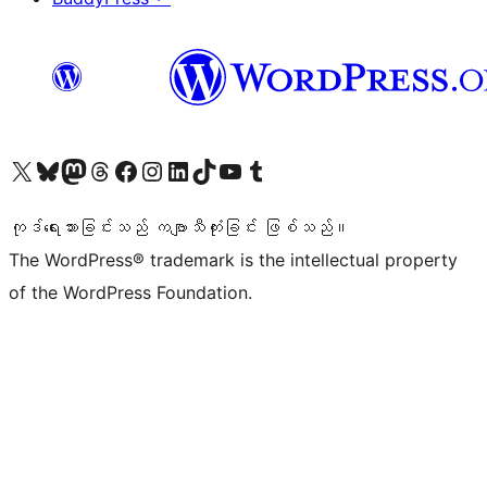
ကျွန်ုပ်တို့၏ X (ယခင် Twitter) အကောင့်သို့ သွားရောက်ကြည့်ရှုပါ
ကျွန်ုပ်တို့၏ Bluesky အကောင့်သို့ ဝင်ရောက်ကြည့်ရှုရန်
ကျွန်ုပ်တို့၏ Mastodon အကောင့်သို့ သွားရောက်ကြည့်ရှုပါ
ကျွန်ုပ်တို့၏ Threads အကောင့်သို့ ဝင်ရောက်ကြည့်ရှုရန်
ကျွန်ုပ်တို့၏ Facebook စာမျက်နှာသို့ သွားရောက်ကြည့်ရှုပါ
ကျွန်ုပ်တို့၏ Instagram အကောင့်သို့ သွားရောက်ကြည့်ရှုပါ
ကျွန်ုပ်တို့၏ LinkedIn အကောင့်သို့ သွားရောက်ကြည့်ရှုပါ
ကျွန်ုပ်တို့၏ TikTok အကောင့်သို့ ဝင်ရောက်ကြည့်ရှုရန်
ကျွန်ုပ်တို့၏ YouTube ချန်နယ်သို့ သွားရောက်ကြည့်ရှုပါ
ကျွန်ုပ်တို့၏ Tumblr အကောင့်သို့ ဝင်ရောက်ကြည့်ရှုရန်
ကုဒ်ရေးသားခြင်းသည် ကဗျာသီကုံးခြင်း ဖြစ်သည်။
The WordPress® trademark is the intellectual property
of the WordPress Foundation.