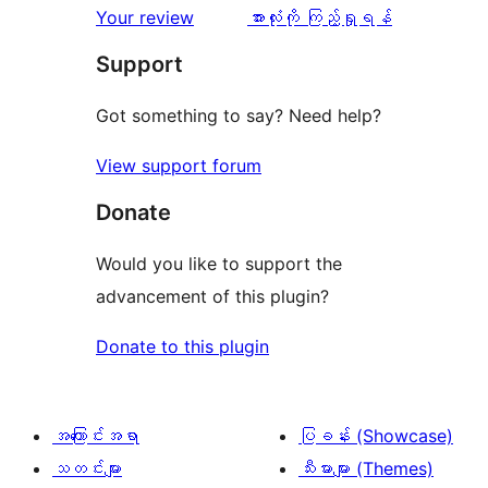
0
သုံးသပ်
ပွင့်
သုံးသပ်
Your review
အားလုံးကို ကြည့်ရှုရန်
စောင်
ချက်
အဆင့်
ချက်
Support
0
သုံးသပ်
စောင်
ချက်
Got something to say? Need help?
0
View support forum
စောင်
Donate
Would you like to support the
advancement of this plugin?
Donate to this plugin
အကြောင်းအရာ
ပြခန်း (Showcase)
သတင်းများ
သီးမားများ (Themes)