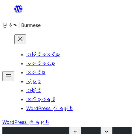
အကြောင်းအရာ
သို့
မြန်မာ | Burmese
ကျော်သွား
ရန်
အပြင်အဆင်များ
ပလပ်အင်များ
သတင်းများ
ပံ့ပိုးမှု
အကြောင်း
ဆက်သွယ်ရန်
WordPress ကို ရယူပါ
WordPress ကို ရယူပါ