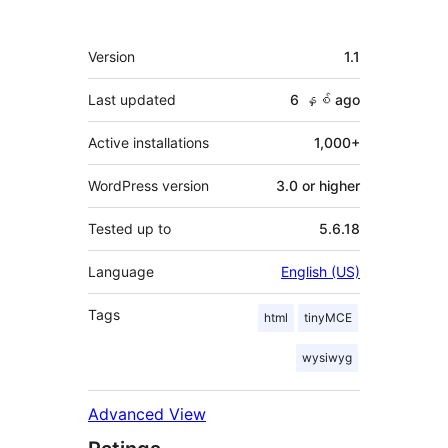
Meta
Version
1.1
Last updated
6 နှစ်
ago
Active installations
1,000+
WordPress version
3.0 or higher
Tested up to
5.6.18
Language
English (US)
Tags
html
tinyMCE
wysiwyg
Advanced View