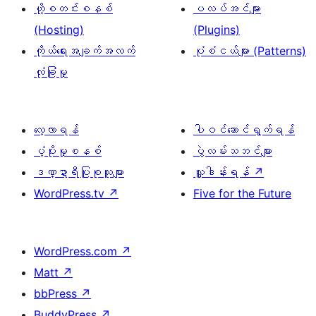
ဟို့စတင်းစနစ်
ပလပ်အင်များ
(Hosting)
(Plugins)
ကိုယ်ရေးအချက်အလက်
ပုံစံငယ်များ (Patterns)
လုံခြုံမှု
လေ့လာရန်
ပါဝင်ဆောင်ရွက်ရန်
ပံ့ပိုးမှုစနစ်
ပွဲလမ်းသဘင်များ
ဒဏ္ဍာရီပြုစုသူများ
လှူဒါန်းရန်
↗
WordPress.tv
↗
Five for the Future
WordPress.com
↗
Matt
↗
bbPress
↗
BuddyPress
↗