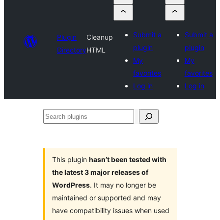
Submit a
Submit a
Plugin
Cleanup
plugin
plugin
Directory
HTML
My
My
favorites
favorites
Log in
Log in
Search
plugins
This plugin
hasn’t been tested with
the latest 3 major releases of
WordPress
. It may no longer be
maintained or supported and may
have compatibility issues when used