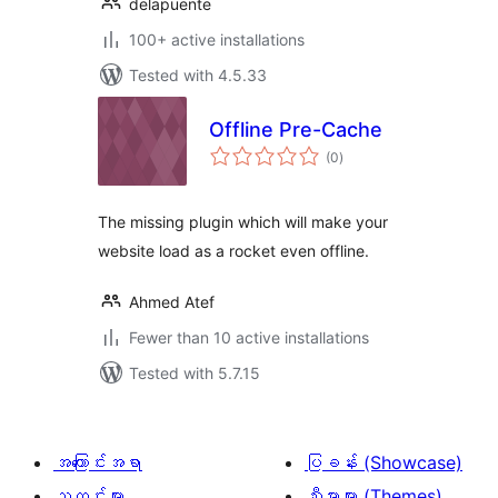
delapuente
100+ active installations
Tested with 4.5.33
Offline Pre-Cache
total
(0
)
ratings
The missing plugin which will make your
website load as a rocket even offline.
Ahmed Atef
Fewer than 10 active installations
Tested with 5.7.15
အကြောင်းအရာ
ပြခန်း (Showcase)
သတင်းများ
သီးမားများ (Themes)