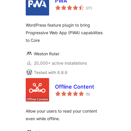
PWA
total
(27
)
ratings
WordPress feature plugin to bring
Progressive Web App (PWA) capabilities
to Core
Weston Ruter
20,000+ active installations
Tested with 6.8.6
Offline Content
total
(5
)
ratings
Allow your users to read your content
even while offline.