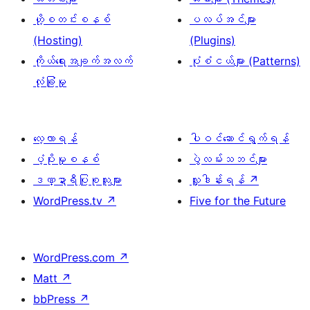
ဟို့စတင်းစနစ်
ပလပ်အင်များ
(Hosting)
(Plugins)
ကိုယ်ရေးအချက်အလက်
ပုံစံငယ်များ (Patterns)
လုံခြုံမှု
လေ့လာရန်
ပါဝင်ဆောင်ရွက်ရန်
ပံ့ပိုးမှုစနစ်
ပွဲလမ်းသဘင်များ
ဒဏ္ဍာရီပြုစုသူများ
လှူဒါန်းရန်
↗
WordPress.tv
↗
Five for the Future
WordPress.com
↗
Matt
↗
bbPress
↗