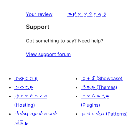
စောင်
ချက်
အဆင့်
1
0
သုံးသပ်
ပွင့်
သုံးသပ်
Your review
အားလုံးကို ကြည့်ရှုရန်
စောင်
ချက်
အဆင့်
ချက်
Support
0
သုံးသပ်
စောင်
ချက်
Got something to say? Need help?
0
View support forum
စောင်
အကြောင်းအရာ
ပြခန်း (Showcase)
သတင်းများ
သီးမားများ (Themes)
ဟို့စတင်းစနစ်
ပလပ်အင်များ
(Hosting)
(Plugins)
ကိုယ်ရေးအချက်အလက်
ပုံစံငယ်များ (Patterns)
လုံခြုံမှု