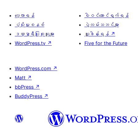
လေ့လာရန်
ပါဝင်ဆောင်ရွက်ရန်
ပံ့ပိုးမှုစနစ်
ပွဲလမ်းသဘင်များ
ဒဏ္ဍာရီပြုစုသူများ
လှူဒါန်းရန်
↗
WordPress.tv
↗
Five for the Future
WordPress.com
↗
Matt
↗
bbPress
↗
BuddyPress
↗