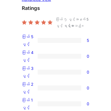
Ratings
ကြယ် ၅ ပွင့်အနက်
5
ပွင့် ရရှိထားသည်။
ကြယ် 5
5
ကြယ်
ပွင့်
5
ကြယ် 4
0
ပွင့်
ကြယ်
ပွင့်
အဆင့်
4
ကြယ် 3
0
သုံးသပ်
ပွင့်
ကြယ်
ပွင့်
ချက်
အဆင့်
3
ကြယ် 2
0
5
သုံးသပ်
ပွင့်
ကြယ်
ပွင့်
စောင်
ချက်
အဆင့်
2
ကြယ် 1
0
0
သုံးသပ်
ပွင့်
ကြယ်
ပွင့်