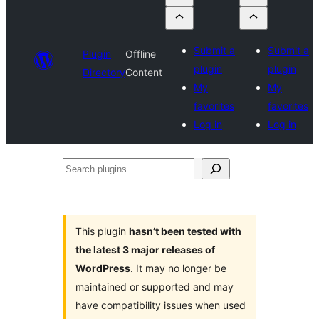
Submit a
Submit a
Plugin
Offline
plugin
plugin
Directory
Content
My
My
favorites
favorites
Log in
Log in
Search
plugins
This plugin
hasn’t been tested with
the latest 3 major releases of
WordPress
. It may no longer be
maintained or supported and may
have compatibility issues when used