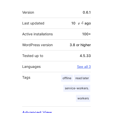
Meta
Version
0.6.1
Last updated
10 နှစ်
ago
Active installations
100+
WordPress version
3.8 or higher
Tested up to
4.5.33
Languages
See all 3
Tags
offline
read later
service-workers.
workers
Advanced View