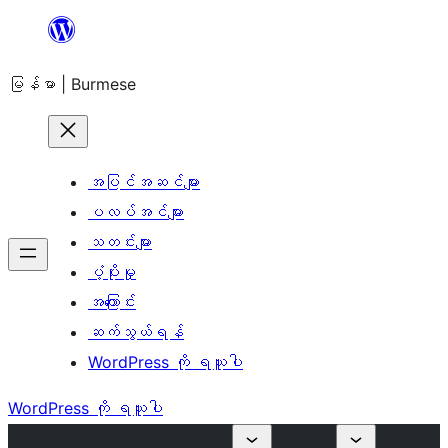
အကြောင်းအရာ
သို့
မြန်မာ | Burmese
ကျော်သွား
ရန်
အပြင်အဆင်များ
ပလပ်အင်များ
သတင်းများ
ပံ့ပိုးမှု
အကြောင်း
ဆက်သွယ်ရန်
WordPress ကို ရယူပါ
WordPress ကို ရယူပါ