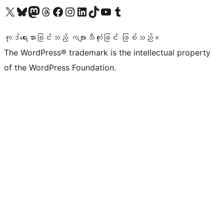
ကျွန်ုပ်တို့၏ X (ယခင် Twitter) အကောင့်သို့ သွားရောက်ကြည့်ရှုပါ
ကျွန်ုပ်တို့၏ Bluesky အကောင့်သို့ ဝင်ရောက်ကြည့်ရှုရန်
ကျွန်ုပ်တို့၏ Mastodon အကောင့်သို့ သွားရောက်ကြည့်ရှုပါ
ကျွန်ုပ်တို့၏ Threads အကောင့်သို့ ဝင်ရောက်ကြည့်ရှုရန်
ကျွန်ုပ်တို့၏ Facebook စာမျက်နှာသို့ သွားရောက်ကြည့်ရှုပါ
ကျွန်ုပ်တို့၏ Instagram အကောင့်သို့ သွားရောက်ကြည့်ရှုပါ
ကျွန်ုပ်တို့၏ LinkedIn အကောင့်သို့ သွားရောက်ကြည့်ရှုပါ
ကျွန်ုပ်တို့၏ TikTok အကောင့်သို့ ဝင်ရောက်ကြည့်ရှုရန်
ကျွန်ုပ်တို့၏ YouTube ချန်နယ်သို့ သွားရောက်ကြည့်ရှုပါ
ကျွန်ုပ်တို့၏ Tumblr အကောင့်သို့ ဝင်ရောက်ကြည့်ရှုရန်
ကုဒ်ရေးသားခြင်းသည် ကဗျာသီကုံးခြင်း ဖြစ်သည်။
The WordPress® trademark is the intellectual property
of the WordPress Foundation.