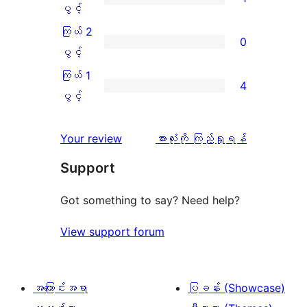
သုံးသပ်
ပွင့်
ကြယ်
ပွင့်
ချက်
အဆင့်
3
ကြယ် 2
0
19
သုံးသပ်
ပွင့်
ကြယ်
ပွင့်
စောင်
ချက်
အဆင့်
2
ကြယ် 1
4
0
သုံးသပ်
ပွင့်
ကြယ်
ပွင့်
စောင်
ချက်
အဆင့်
1
1
သုံးသပ်
ပွင့်
သုံးသပ်
Your review
အားလုံးကို ကြည့်ရှုရန်
စောင်
ချက်
အဆင့်
ချက်
Support
0
သုံးသပ်
စောင်
ချက်
Got something to say? Need help?
4
View support forum
စောင်
အကြောင်းအရာ
ပြခန်း (Showcase)