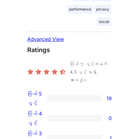
performance
privacy
social
Advanced View
Ratings
ကြယ် ၅ ပွင့်အနက်
4.3
ပွင့် ရရှိ
ထားသည်။
ကြယ် 5
19
ကြယ်
ပွင့်
5
ကြယ် 4
0
ပွင့်
ကြယ်
ပွင့်
အဆင့်
4
ကြယ် 3
1