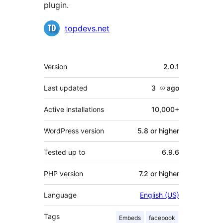
plugin.
Contributors
topdevs.net
Meta
Version
2.0.1
Last updated
3 လ
ago
Active installations
10,000+
WordPress version
5.8 or higher
Tested up to
6.9.6
PHP version
7.2 or higher
Language
English (US)
Tags
Embeds
facebook