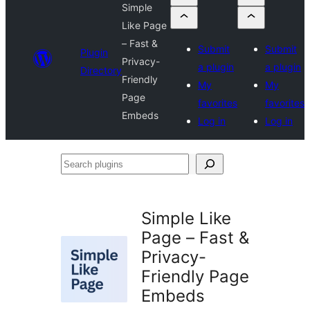
Simple
Like Page
– Fast &
Submit
Submit
Plugin
Privacy-
a plugin
a plugin
Directory
Friendly
My
My
Page
favorites
favorites
Embeds
Log in
Log in
Search
plugins
Simple Like
Page – Fast &
Privacy-
Friendly Page
Embeds