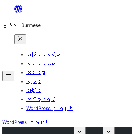
အကြောင်းအရာ
သို့
မြန်မာ | Burmese
ကျော်သွား
ရန်
အပြင်အဆင်များ
ပလပ်အင်များ
သတင်းများ
ပံ့ပိုးမှု
အကြောင်း
ဆက်သွယ်ရန်
WordPress ကို ရယူပါ
WordPress ကို ရယူပါ