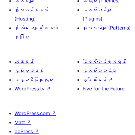
သတင်းများ
သီးမားများ (Themes)
ဟို့စတင်းစနစ်
ပလပ်အင်များ
(Hosting)
(Plugins)
ကိုယ်ရေးအချက်အလက်
ပုံစံငယ်များ (Patterns)
လုံခြုံမှု
လေ့လာရန်
ပါဝင်ဆောင်ရွက်ရန်
ပံ့ပိုးမှုစနစ်
ပွဲလမ်းသဘင်များ
ဒဏ္ဍာရီပြုစုသူများ
လှူဒါန်းရန်
↗
WordPress.tv
↗
Five for the Future
WordPress.com
↗
Matt
↗
bbPress
↗