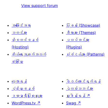
View support forum
အကြောင်းအရာ
ပြခန်း (Showcase)
သတင်းများ
သီးမားများ (Themes)
ဟို့စတင်းစနစ်
ပလပ်အင်များ
(Hosting)
(Plugins)
ကိုယ်ရေးအချက်အလက်
ပုံစံငယ်များ (Patterns)
လုံခြုံမှု
လေ့လာရန်
ပါဝင်ဆောင်ရွက်ရန်
ပံ့ပိုးမှုစနစ်
ပွဲလမ်းသဘင်များ
ဒဏ္ဍာရီပြုစုသူများ
လှူဒါန်းရန်
↗
WordPress.tv
↗
Swag
↗