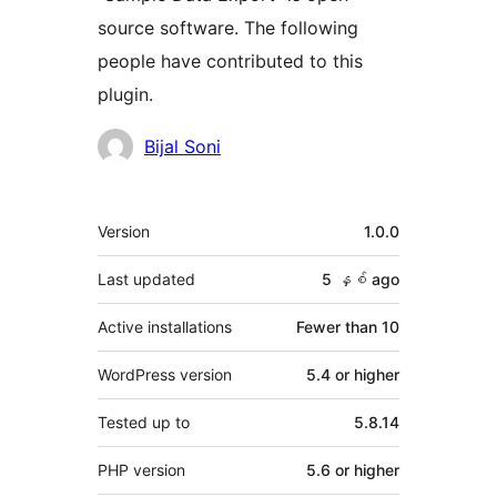
source software. The following
people have contributed to this
plugin.
Contributors
Bijal Soni
Meta
Version
1.0.0
Last updated
5 နှစ်
ago
Active installations
Fewer than 10
WordPress version
5.4 or higher
Tested up to
5.8.14
PHP version
5.6 or higher