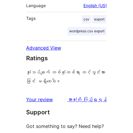
Language
English (US)
Tags
csv
export
wordpress csv export
Advanced View
Ratings
သုံးသပ်ချက် တစ်စုံတစ်ရာ တင်သွင်းထား
ခြင်း မရှိသေးပါ။
သုံးသပ်
Your review
အားလုံးကို ကြည့်ရှုရန်
ချက်
Support
Got something to say? Need help?