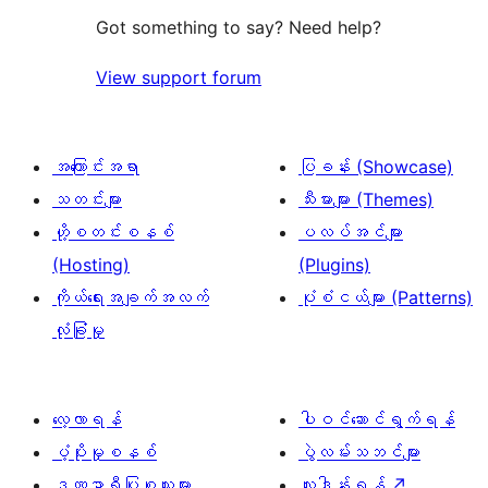
စောင်
ချက်
Got something to say? Need help?
0
View support forum
စောင်
အကြောင်းအရာ
ပြခန်း (Showcase)
သတင်းများ
သီးမားများ (Themes)
ဟို့စတင်းစနစ်
ပလပ်အင်များ
(Hosting)
(Plugins)
ကိုယ်ရေးအချက်အလက်
ပုံစံငယ်များ (Patterns)
လုံခြုံမှု
လေ့လာရန်
ပါဝင်ဆောင်ရွက်ရန်
ပံ့ပိုးမှုစနစ်
ပွဲလမ်းသဘင်များ
ဒဏ္ဍာရီပြုစုသူများ
လှူဒါန်းရန်
↗