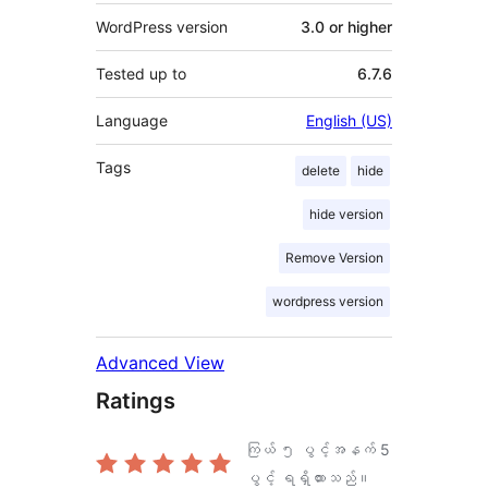
WordPress version
3.0 or higher
Tested up to
6.7.6
Language
English (US)
Tags
delete
hide
hide version
Remove Version
wordpress version
Advanced View
Ratings
ကြယ် ၅ ပွင့်အနက်
5
ပွင့် ရရှိထားသည်။