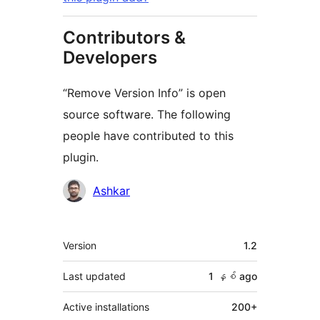
Contributors &
Developers
“Remove Version Info” is open
source software. The following
people have contributed to this
plugin.
Contributors
Ashkar
Meta
Version
1.2
Last updated
1 နှစ်
ago
Active installations
200+