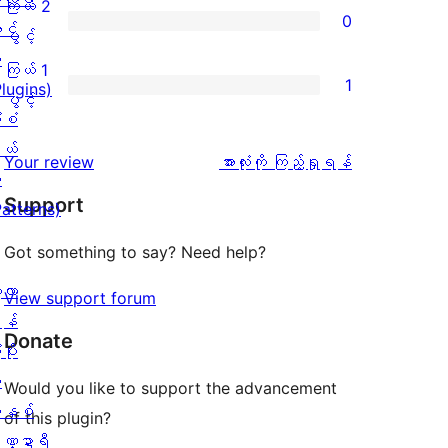
3
ကြယ် 2
0
2
သုံးသပ်
င်
ပွင့်
ကြယ်
ပွင့်
စောင်
ချက်
း
အဆင့်
2
ကြယ် 1
1
0
Plugins)
သုံးသပ်
ပွင့်
ကြယ်
ပွင့်
စောင်
ံစံ
ချက်
အဆင့်
1
ယ်
0
သုံးသပ်
ပွင့်
သုံးသပ်
Your review
အားလုံးကို ကြည့်ရှုရန်
း
စောင်
ချက်
အဆင့်
ချက်
Support
Patterns)
0
သုံးသပ်
စောင်
ချက်
Got something to say? Need help?
1
့လာ
View support forum
စောင်
န်
Donate
ပိုး
ု
Would you like to support the advancement
နစ်
of this plugin?
ဏ္ဍာရီ