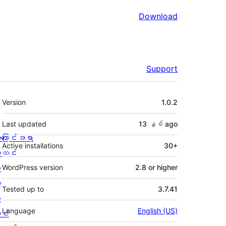
Download
Support
Meta
Version
1.0.2
Last updated
13 နှစ်
ago
ကြောင်းအရာ
Active installations
30+
တင်း
း
WordPress version
2.8 or higher
့
Tested up to
3.7.41
စ
Language
English (US)
င်း