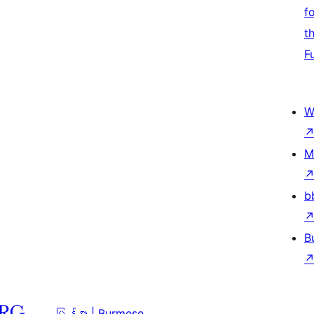
f
t
F
W
M
b
B
မြန်မာ | Burmese