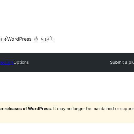
ရန်
WordPress ကို ရယူပါ
rectory
Options
Submit a pl
jor releases of WordPress
. It may no longer be maintained or supp