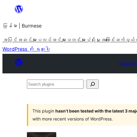
အကြောင်းအရာ
သို့
မြန်မာ | Burmese
ကျော်သွား
ရန်
အပြင်အဆင်များ
ပလပ်အင်များ
သတင်းများ
ပံ့ပိုးမှု
အကြောင်း
ဆက်သွယ်
WordPress ကို ရယူပါ
Plugin Di
Search
plugins
This plugin
hasn’t been tested with the latest 3 ma
with more recent versions of WordPress.