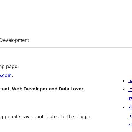
Development
php page.
b.com
.
အ
tant, Web Developer and Data Lover
.
သ
မျာ
ဟို
g people have contributed to this plugin.
တ