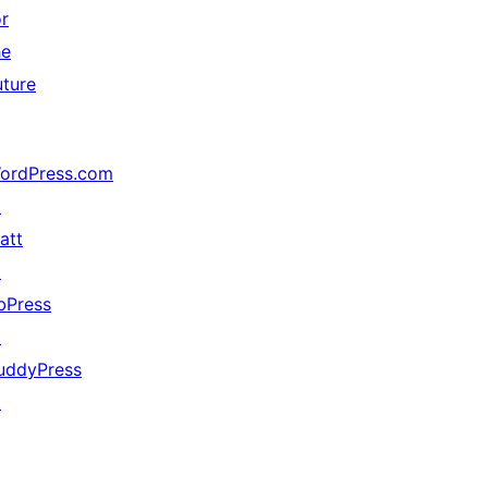
or
he
uture
ordPress.com
↗
att
↗
bPress
↗
uddyPress
↗