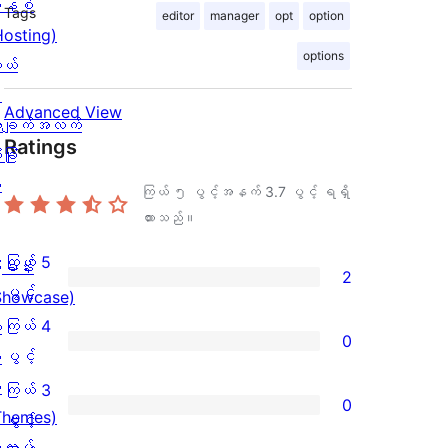
နစ်
Tags
editor
manager
opt
option
Hosting)
options
ုယ်
း
Advanced View
ချက်အလက်
Ratings
ခြုံ
ု
ကြယ် ၅ ပွင့်အနက်
3.7
ပွင့် ရရှိ
ထားသည်။
ကြယ် 5
ြခန်း
2
ကြယ်
ပွင့်
Showcase)
5
ကြယ် 4
း
0
ပွင့်
ကြယ်
ပွင့်
း
အဆင့်
4
း
ကြယ် 3
0
သုံးသပ်
ပွင့်
Themes)
ကြယ်
ပွင့်
ချက်
အဆင့်
လပ်