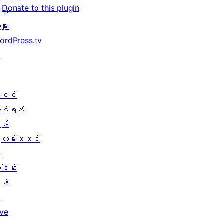
Donate to this plugin
ုစု
များ
ordPress.tv
↗
ါဝင်
ောင်ရွက်
န်
ွဲလမ်းသဘင်
း
ူဒါန်း
န်
↗
ive