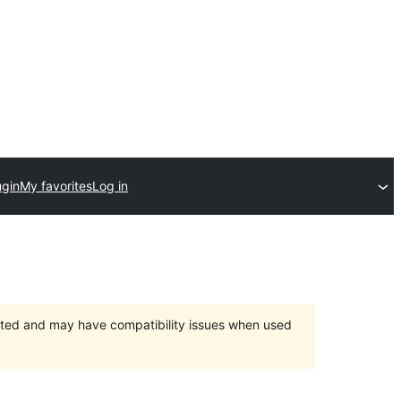
ugin
My favorites
Log in
orted and may have compatibility issues when used