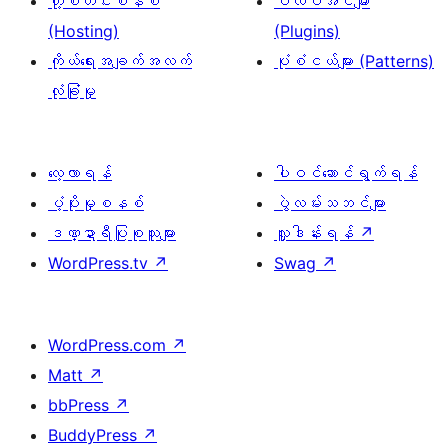
ဟို့စတင်းစနစ်
ပလပ်အင်များ
(Hosting)
(Plugins)
ကိုယ်ရေးအချက်အလက်
ပုံစံငယ်များ (Patterns)
လုံခြုံမှု
လေ့လာရန်
ပါဝင်ဆောင်ရွက်ရန်
ပံ့ပိုးမှုစနစ်
ပွဲလမ်းသဘင်များ
ဒဏ္ဍာရီပြုစုသူများ
လှူဒါန်းရန်
↗
WordPress.tv
↗
Swag
↗
WordPress.com
↗
Matt
↗
bbPress
↗
BuddyPress
↗