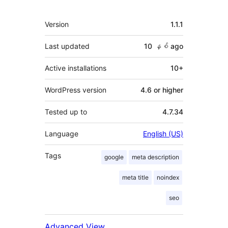
Meta
Version
1.1.1
Last updated
10 နှစ်
ago
Active installations
10+
WordPress version
4.6 or higher
Tested up to
4.7.34
Language
English (US)
Tags
google
meta description
meta title
noindex
seo
Advanced View