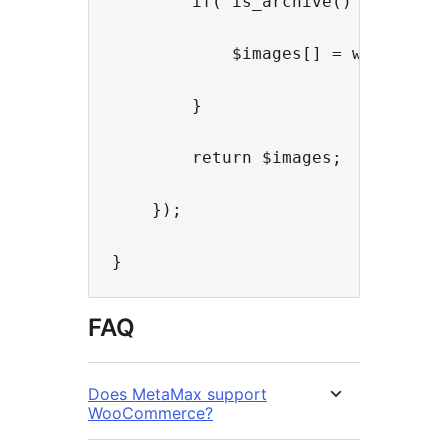
        if( is_archive() ) {

            $images[] = wp_get_att
        }

        return $images;

    });

FAQ
Does MetaMax support
WooCommerce?