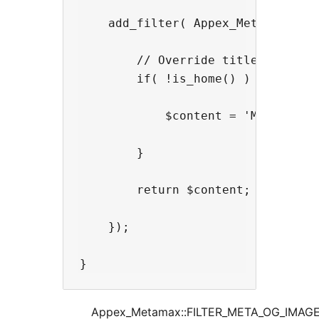
    add_filter( Appex_Metamax::FIL
        // Override title if not o
        if( !is_home() ) {

            $content = 'My new fan
        }

        return $content;

    });

Appex_Metamax::FILTER_META_OG_IMAG