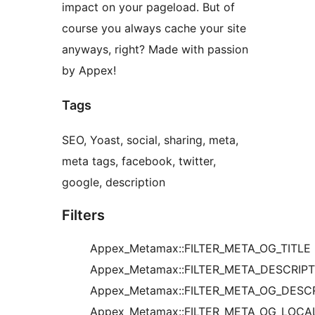
impact on your pageload. But of
course you always cache your site
anyways, right? Made with passion
by Appex!
Tags
SEO, Yoast, social, sharing, meta,
meta tags, facebook, twitter,
google, description
Filters
Appex_Metamax::FILTER_META_OG_TITLE
Appex_Metamax::FILTER_META_DESCRIP
Appex_Metamax::FILTER_META_OG_DESC
Appex_Metamax::FILTER_META_OG_LOCA