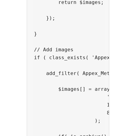
        return $images;

    });

}

// Add images

if ( class_exists( 'Appex_Metamax'
    add_filter( Appex_Metamax::FIL
        $images[] = array(

                        'http://ex
                        1200, 

                        800 

                    );
