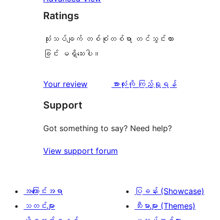
Ratings
သုံးသပ်ချက် တစ်စုံတစ်ရာ တင်သွင်းထား
ခြင်း မရှိသေးပါ။
သုံးသပ်
Your review
အားလုံးကို ကြည့်ရှုရန်
ချက်
Support
Got something to say? Need help?
View support forum
အကြောင်းအရာ
ပြခန်း (Showcase)
သတင်းများ
သီးမားများ (Themes)