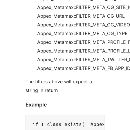
Appex_Metamax::FILTER_META_OG_SITE
Appex_Metamax::FILTER_META_OG_URL
Appex_Metamax::FILTER_META_OG_VIDEO
Appex_Metamax::FILTER_META_OG_TYPE
Appex_Metamax::FILTER_META_PROFILE_
Appex_Metamax::FILTER_META_PROFILE
Appex_Metamax::FILTER_META_TWITTER
Appex_Metamax::FILTER_META_FB_APP_I
The filters above will expect a
string in return
Example
if ( class_exists( 'Appex_Metamax'