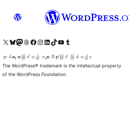
ကျွန်ုပ်တို့၏ X (ယခင် Twitter) အကောင့်သို့ သွားရောက်ကြည့်ရှုပါ
ကျွန်ုပ်တို့၏ Bluesky အကောင့်သို့ ဝင်ရောက်ကြည့်ရှုရန်
ကျွန်ုပ်တို့၏ Mastodon အကောင့်သို့ သွားရောက်ကြည့်ရှုပါ
ကျွန်ုပ်တို့၏ Threads အကောင့်သို့ ဝင်ရောက်ကြည့်ရှုရန်
ကျွန်ုပ်တို့၏ Facebook စာမျက်နှာသို့ သွားရောက်ကြည့်ရှုပါ
ကျွန်ုပ်တို့၏ Instagram အကောင့်သို့ သွားရောက်ကြည့်ရှုပါ
ကျွန်ုပ်တို့၏ LinkedIn အကောင့်သို့ သွားရောက်ကြည့်ရှုပါ
ကျွန်ုပ်တို့၏ TikTok အကောင့်သို့ ဝင်ရောက်ကြည့်ရှုရန်
ကျွန်ုပ်တို့၏ YouTube ချန်နယ်သို့ သွားရောက်ကြည့်ရှုပါ
ကျွန်ုပ်တို့၏ Tumblr အကောင့်သို့ ဝင်ရောက်ကြည့်ရှုရန်
ကုဒ်ရေးသားခြင်းသည် ကဗျာသီကုံးခြင်း ဖြစ်သည်။
The WordPress® trademark is the intellectual property
of the WordPress Foundation.