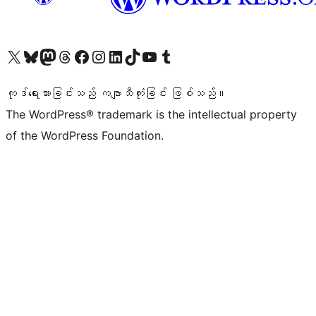
ကျွန်ုပ်တို့၏ X (ယခင် Twitter) အကောင့်သို့ သွားရောက်ကြည့်ရှုပါ
ကျွန်ုပ်တို့၏ Bluesky အကောင့်သို့ ဝင်ရောက်ကြည့်ရှုရန်
ကျွန်ုပ်တို့၏ Mastodon အကောင့်သို့ သွားရောက်ကြည့်ရှုပါ
ကျွန်ုပ်တို့၏ Threads အကောင့်သို့ ဝင်ရောက်ကြည့်ရှုရန်
ကျွန်ုပ်တို့၏ Facebook စာမျက်နှာသို့ သွားရောက်ကြည့်ရှုပါ
ကျွန်ုပ်တို့၏ Instagram အကောင့်သို့ သွားရောက်ကြည့်ရှုပါ
ကျွန်ုပ်တို့၏ LinkedIn အကောင့်သို့ သွားရောက်ကြည့်ရှုပါ
ကျွန်ုပ်တို့၏ TikTok အကောင့်သို့ ဝင်ရောက်ကြည့်ရှုရန်
ကျွန်ုပ်တို့၏ YouTube ချန်နယ်သို့ သွားရောက်ကြည့်ရှုပါ
ကျွန်ုပ်တို့၏ Tumblr အကောင့်သို့ ဝင်ရောက်ကြည့်ရှုရန်
ကုဒ်ရေးသားခြင်းသည် ကဗျာသီကုံးခြင်း ဖြစ်သည်။
The WordPress® trademark is the intellectual property
of the WordPress Foundation.