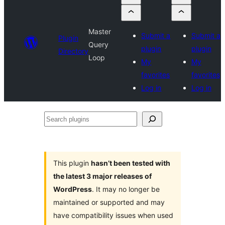
Master
Submit a
Submit a
Plugin
Query
plugin
plugin
Directory
Loop
My
My
favorites
favorites
Log in
Log in
Search
plugins
This plugin
hasn’t been tested with
the latest 3 major releases of
WordPress
. It may no longer be
maintained or supported and may
have compatibility issues when used