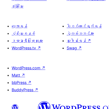
လုံခြုံမှု
လေ့လာရန်
ပါဝင်ဆောင်ရွက်ရန်
ပံ့ပိုးမှုစနစ်
ပွဲလမ်းသဘင်များ
ဒဏ္ဍာရီပြုစုသူများ
လှူဒါန်းရန်
↗
WordPress.tv
↗
Swag
↗
WordPress.com
↗
Matt
↗
bbPress
↗
BuddyPress
↗