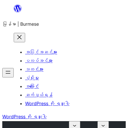
အကြောင်းအရာ
သို့
မြန်မာ | Burmese
ကျော်သွား
ရန်
အပြင်အဆင်များ
ပလပ်အင်များ
သတင်းများ
ပံ့ပိုးမှု
အကြောင်း
ဆက်သွယ်ရန်
WordPress ကို ရယူပါ
WordPress ကို ရယူပါ