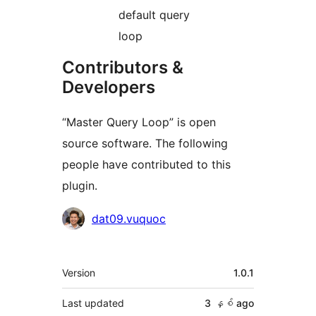
default query
loop
Contributors &
Developers
“Master Query Loop” is open
source software. The following
people have contributed to this
plugin.
Contributors
dat09.vuquoc
Meta
Version
1.0.1
Last updated
3 နှစ်
ago