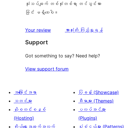
သုံးသပ်ချက် တစ်စုံတစ်ရာ တင်သွင်းထား
ခြင်း မရှိသေးပါ။
သုံးသပ်
Your review
အားလုံးကို ကြည့်ရှုရန်
ချက်
Support
Got something to say? Need help?
View support forum
အကြောင်းအရာ
ပြခန်း (Showcase)
သတင်းများ
သီးမားများ (Themes)
ဟို့စတင်းစနစ်
ပလပ်အင်များ
(Hosting)
(Plugins)
ကိုယ်ရေးအချက်အလက်
ပုံစံငယ်များ (Patterns)