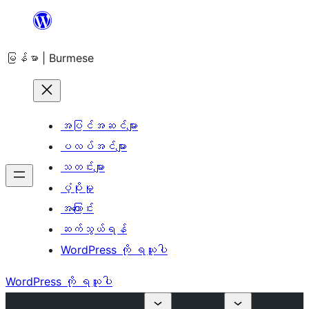
အကြောင်းအရာ
သို့
မြန်မာ | Burmese
ကျော်သွား
ရန်
အပြင်အဆင်များ
ပလပ်အင်များ
သတင်းများ
ပံ့ပိုးမှု
အကြောင်း
ဆက်သွယ်ရန်
WordPress ကို ရယူပါ
WordPress ကို ရယူပါ