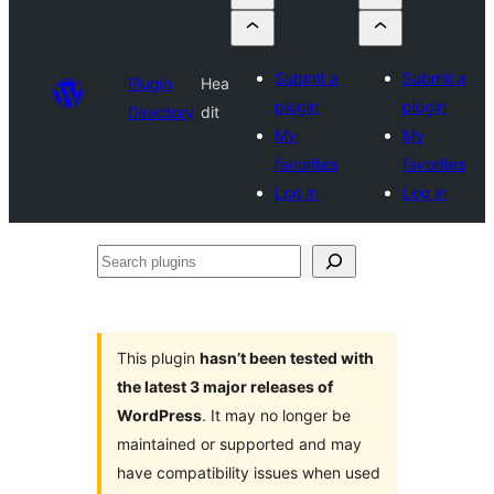
Submit a
Submit a
Plugin
Hea
plugin
plugin
Directory
dit
My
My
favorites
favorites
Log in
Log in
Search
plugins
This plugin
hasn’t been tested with
the latest 3 major releases of
WordPress
. It may no longer be
maintained or supported and may
have compatibility issues when used