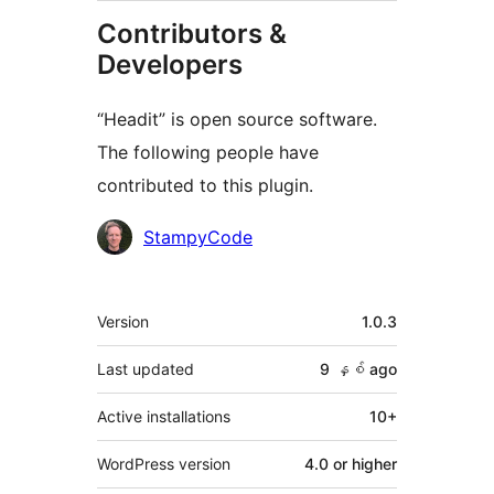
Contributors &
Developers
“Headit” is open source software.
The following people have
contributed to this plugin.
Contributors
StampyCode
Meta
Version
1.0.3
Last updated
9 နှစ်
ago
Active installations
10+
WordPress version
4.0 or higher