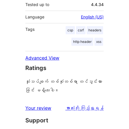
Tested up to
4.4.34
Language
English (US)
Tags
csp
csrf
headers
http header
xss
Advanced View
Ratings
သုံးသပ်ချက် တစ်စုံတစ်ရာ တင်သွင်းထား
ခြင်း မရှိသေးပါ။
သုံးသပ်
Your review
အားလုံးကို ကြည့်ရှုရန်
ချက်
Support