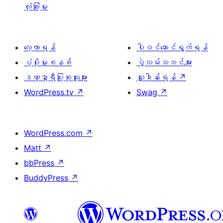
လုံခြုံမှု
လေ့လာရန်
ပါဝင်ဆောင်ရွက်ရန်
ပံ့ပိုးမှုစနစ်
ပွဲလမ်းသဘင်များ
ဒဏ္ဍာရီပြုစုသူများ
လှူဒါန်းရန်
↗
WordPress.tv
↗
Swag
↗
WordPress.com
↗
Matt
↗
bbPress
↗
BuddyPress
↗