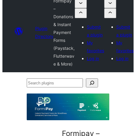
Formipay
–
Donations
& Instant
Submit
Submit
Plugin
Payment
a plugin
a plugin
Directory
Forms
My
My
(Paystack,
favorites
favorites
Flutterwav
Log in
Log in
e & More)
Search
plugins
Formipay –