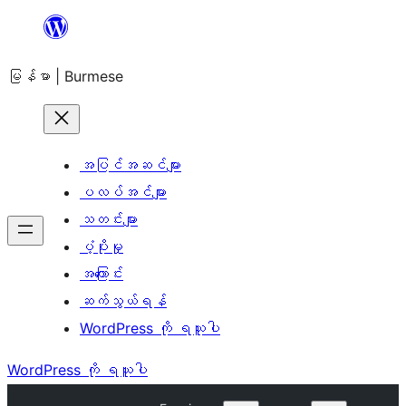
အကြောင်းအရာ
သို့
မြန်မာ | Burmese
ကျော်သွား
ရန်
အပြင်အဆင်များ
ပလပ်အင်များ
သတင်းများ
ပံ့ပိုးမှု
အကြောင်း
ဆက်သွယ်ရန်
WordPress ကို ရယူပါ
WordPress ကို ရယူပါ