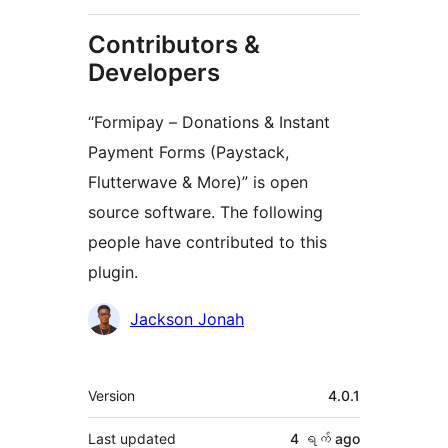
Contributors &
Developers
“Formipay – Donations & Instant
Payment Forms (Paystack,
Flutterwave & More)” is open
source software. The following
people have contributed to this
plugin.
Contributors
Jackson Jonah
Meta
Version
4.0.1
Last updated
4 ရက်
ago