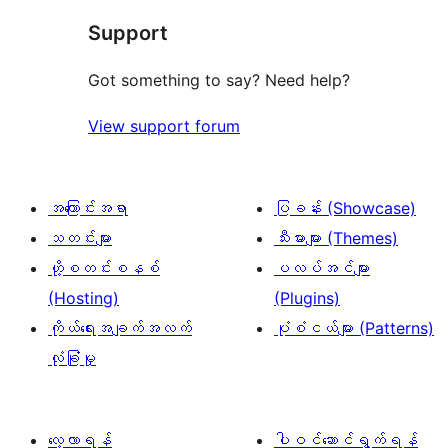
စောင်
ချက်
အဆင့်
ချက်
Support
0
သုံးသပ်
စောင်
ချက်
Got something to say? Need help?
0
View support forum
စောင်
အကြောင်းအရာ
ပြခန်း (Showcase)
သတင်းများ
သီးမားများ (Themes)
ဟို့စတင်းစနစ်
ပလပ်အင်များ
(Hosting)
(Plugins)
ကိုယ်ရေးအချက်အလက်
ပုံစံငယ်များ (Patterns)
လုံခြုံမှု
လေ့လာရန်
ပါဝင်ဆောင်ရွက်ရန်