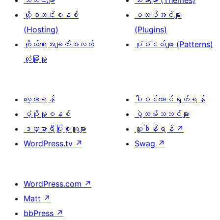
ဟို့စတင်းစနစ်
ပလပ်အင်များ
(Hosting)
(Plugins)
ကိုယ်ရေးအချက်အလက်
ပုံစံငယ်များ (Patterns)
လုံခြုံမှု
လေ့လာရန်
ပါဝင်ဆောင်ရွက်ရန်
ပံ့ပိုးမှုစနစ်
ပွဲလမ်းသဘင်များ
ဒဏ္ဍာရီပြုစုသူများ
လှူဒါန်းရန်
↗
WordPress.tv
↗
Swag
↗
WordPress.com
↗
Matt
↗
bbPress
↗