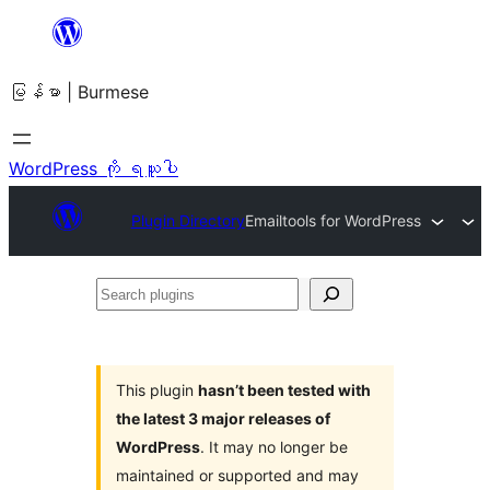
အကြောင်းအရာ
သို့
မြန်မာ | Burmese
ကျော်သွား
ရန်
WordPress ကို ရယူပါ
Plugin Directory
Emailtools for WordPress
Search
plugins
This plugin
hasn’t been tested with
the latest 3 major releases of
WordPress
. It may no longer be
maintained or supported and may