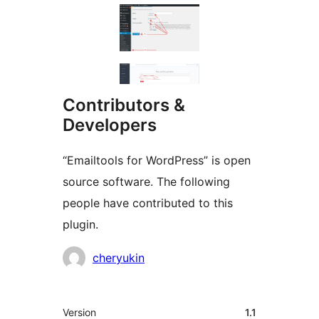
Contributors &
Developers
“Emailtools for WordPress” is open
source software. The following
people have contributed to this
plugin.
Contributors
cheryukin
Meta
Version
1.1