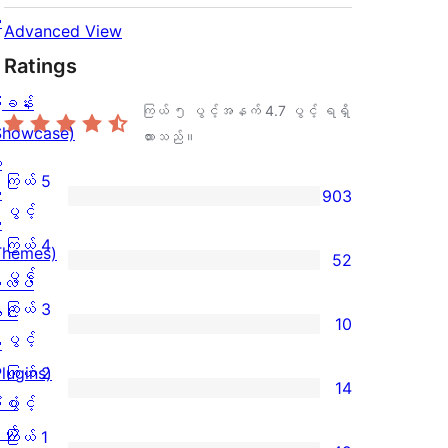
ု
Advanced View
Ratings
ြခန်း
ကြယ် ၅ ပွင့်အနက်
4.7
ပွင့် ရရှိ
Showcase)
ထားသည်။
း
ကြယ် 5
း
903
ကြယ်
ပွင့်
း
5
ကြယ် 4
Themes)
52
ပွင့်
ကြယ်
ပွင့်
လပ်
အဆင့်
4
ကြယ် 3
င်
10
သုံးသပ်
ပွင့်
ကြယ်
ပွင့်
း
ချက်
အဆင့်
3
Plugins)
ကြယ် 2
14
903
သုံးသပ်
ပွင့်
ကြယ်
ံစံ
ပွင့်
စောင်
ချက်
အဆင့်
2
ယ်
ကြယ် 1