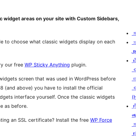
c widget areas on your site with Custom Sidebars,
အ
e to choose what classic widgets display on each
သ
မျာ
ဟို
ry our free
WP Sticky Anything
plugin.
widgets screen that was used in WordPress before
တ
.8 (and above) you have to install the official
စ
idgets interface yourself. Once the classic widgets
(
me as before.
ကိ
ရေ
ng an SSL certificate? Install the free
WP Force
အ
လုံ