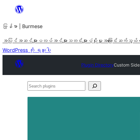
အကြောင်းအရာ
သို့
မြန်မာ | Burmese
ကျော်သွား
ရန်
အပြင်အဆင်များ
ပလပ်အင်များ
သတင်းများ
ပံ့ပိုးမှု
အကြောင်း
ဆက်သွယ်
WordPress ကို ရယူပါ
Plugin Directory
Custom Side
Search
plugins