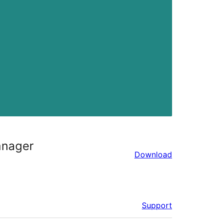
anager
Download
Support