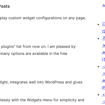
မှ
Posts
play custom widget configurations on any page,
ပ
(
သီ
မာ
 plugins” list from now on. I am pleased by
မျာ
many options are available in the free
(
ပ
အ
မျာ
s light, integrates well into WordPress and gives
(
ပု
essly with the Widgets menu for simplicity and
င