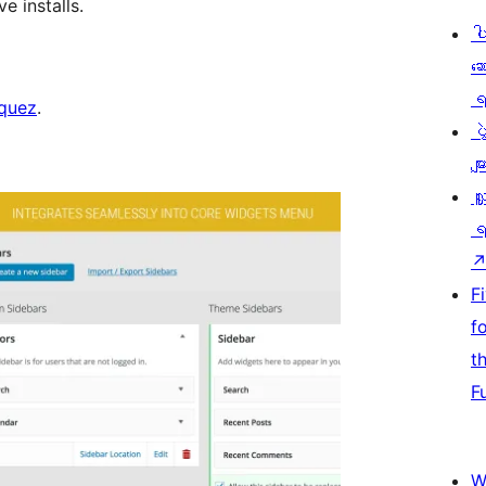
e installs.
ပ
ဆ
ရ
rquez
.
ပ
မျာ
လှ
ရ
F
f
t
F
W