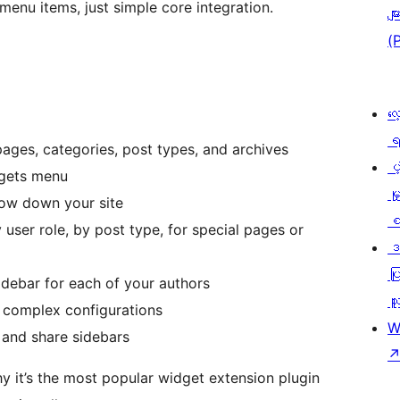
enu items, just simple core integration.
မျာ
(
လေ
ရ
pages, categories, post types, and archives
ပံ့
dgets menu
မှ
low down your site
စ
by user role, by post type, for special pages or
ဒ
ပြ
idebar for each of your authors
သူ
t complex configurations
W
 and share sidebars
y it’s the most popular widget extension plugin