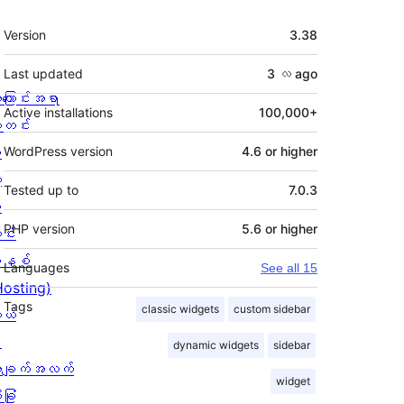
Meta
Version
3.38
Last updated
3 လ
ago
ကြောင်းအရာ
Active installations
100,000+
တင်း
း
WordPress version
4.6 or higher
့
Tested up to
7.0.3
စ
PHP version
5.6 or higher
င်း
နစ်
Languages
See all 15
Hosting)
Tags
classic widgets
custom sidebar
ုယ်
း
dynamic widgets
sidebar
ချက်အလက်
widget
ခြုံ