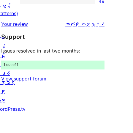
49
52
သုံးသပ်
ပွင့်
း
ကြယ်
ပွင့်
စောင်
ချက်
အဆင့်
Patterns)
1
10
သုံးသပ်
ပွင့်
သုံးသပ်
Your review
အားလုံးကို ကြည့်ရှုရန်
စောင်
ချက်
အဆင့်
ချက်
Support
့လာ
14
သုံးသပ်
န်
စောင်
ချက်
Issues resolved in last two months:
ပိုး
49
ု
1 out of 1
စောင်
နစ်
View support forum
ဏ္ဍာရီ
ုစု
များ
ordPress.tv
↗