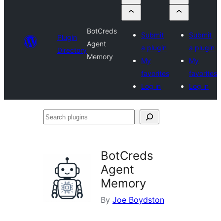
BotCreds
Submit
Submit
Plugin
Agent
a plugin
a plugin
Directory
Memory
My
My
favorites
favorites
Log in
Log in
Search
plugins
BotCreds
Agent
Memory
By
Joe Boydston