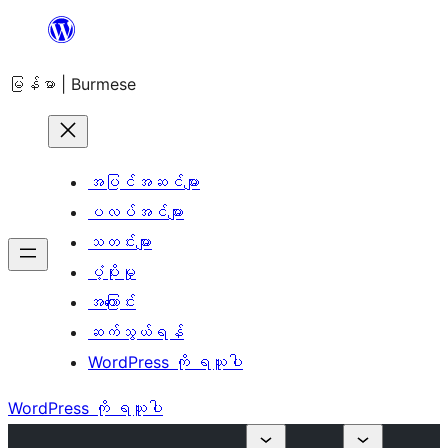
အကြောင်းအရာ
သို့
မြန်မာ | Burmese
ကျော်သွား
ရန်
အပြင်အဆင်များ
ပလပ်အင်များ
သတင်းများ
ပံ့ပိုးမှု
အကြောင်း
ဆက်သွယ်ရန်
WordPress ကို ရယူပါ
WordPress ကို ရယူပါ