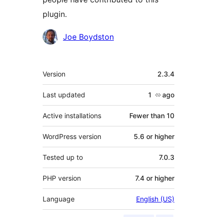
plugin.
Contributors
Joe Boydston
Meta
Version
2.3.4
Last updated
1 လ
ago
Active installations
Fewer than 10
WordPress version
5.6 or higher
Tested up to
7.0.3
PHP version
7.4 or higher
Language
English (US)