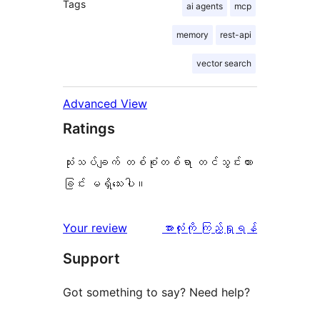
Tags
ai agents
mcp
memory
rest-api
vector search
Advanced View
Ratings
သုံးသပ်ချက် တစ်စုံတစ်ရာ တင်သွင်းထား
ခြင်း မရှိသေးပါ။
သုံးသပ်
Your review
အားလုံးကို ကြည့်ရှုရန်
ချက်
Support
Got something to say? Need help?