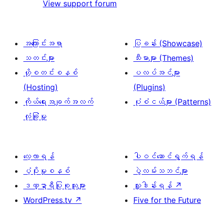
View support forum
အကြောင်းအရာ
ပြခန်း (Showcase)
သတင်းများ
သီးမားများ (Themes)
ဟို့စတင်းစနစ်
ပလပ်အင်များ
(Hosting)
(Plugins)
ကိုယ်ရေးအချက်အလက်
ပုံစံငယ်များ (Patterns)
လုံခြုံမှု
လေ့လာရန်
ပါဝင်ဆောင်ရွက်ရန်
ပံ့ပိုးမှုစနစ်
ပွဲလမ်းသဘင်များ
ဒဏ္ဍာရီပြုစုသူများ
လှူဒါန်းရန်
↗
WordPress.tv
↗
Five for the Future