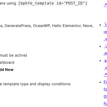
ere using
[bphfe_template id="POST_ID"]
ပ
ra, GeneratePress, OceanWP, Hello Elementor, Neve,
ဆ
ရ
ပ
မျာ
 must be active)
လှ
ashboard
ရ
dd New
F
e template type and display conditions
f
t
F