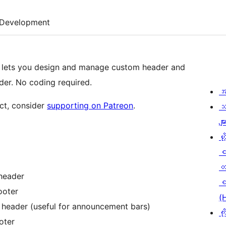
Development
lets you design and manage custom header and
der. No coding required.
အ
ect, consider
supporting on Patreon
.
သ
မျာ
ဟို
တ
header
စ
ooter
(
header (useful for announcement bars)
ကိ
oter