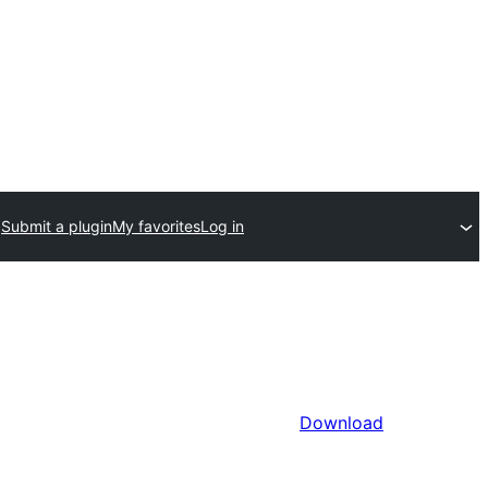
Submit a plugin
My favorites
Log in
Download