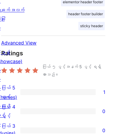
း
elementor header footer
ချက်အလက်
header footer builder
ခြုံ
sticky header
ု
Advanced View
ြခန်း
Ratings
Showcase)
ကြယ် ၅ ပွင့်အနက်
5
ပွင့် ရရှိ
း
ထားသည်။
း
ကြယ် 5
း
1
ကြယ်
ပွင့်
Themes)
5
လပ်
ကြယ် 4
0
ပွင့်
င်
ကြယ်
ပွင့်
အဆင့်
း
4
ကြယ် 3
0
သုံးသပ်
Plugins)
ပွင့်