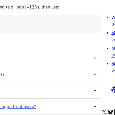
ng (e.g.
), then use:
post=123
W
M
b
B
es?
 logged-out users?
ကျွန်ုပ်တို့၏ X (ယခင် Twitter) အကောင့်သို့ သွားရောက်ကြည့်ရှုပါ
ကျွန်ုပ်တို့၏ Bluesky အကောင့်သို့ 
ကျွန်ုပ်တို့၏ M