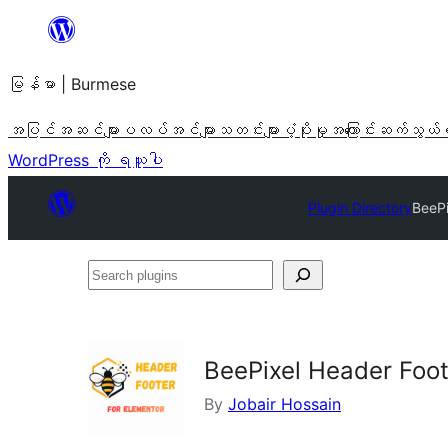
အကြောင်းအရာ
သို့
မြန်မာ | Burmese
ကျော်သွား
ရန်
အပြင်အဆင်များ
ပလပ်အင်များ
သတင်းများ
ပံ့ပိုးမှု
အကြောင်း
ဆက်သွယ်
WordPress ကို ရယူပါ
Plugin Directory
BeePi
Search
plugins
BeePixel Header Foot
By
Jobair Hossain