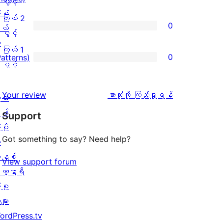
ကြယ်
ပွင့်
ချက်
ံစံ
အဆင့်
3
ကြယ် 2
0
1
ယ်
သုံးသပ်
ပွင့်
ကြယ်
ပွင့်
စောင်
း
ချက်
အဆင့်
2
ကြယ် 1
0
Patterns)
0
သုံးသပ်
ပွင့်
ကြယ်
ပွင့်
စောင်
ချက်
အဆင့်
1
0
သုံးသပ်
ပွင့်
သုံးသပ်
Your review
အားလုံးကို ကြည့်ရှုရန်
့လာ
စောင်
ချက်
အဆင့်
ချက်
န်
Support
0
သုံးသပ်
ပိုး
စောင်
ချက်
Got something to say? Need help?
ု
0
နစ်
View support forum
စောင်
ဏ္ဍာရီ
ုစု
များ
ordPress.tv