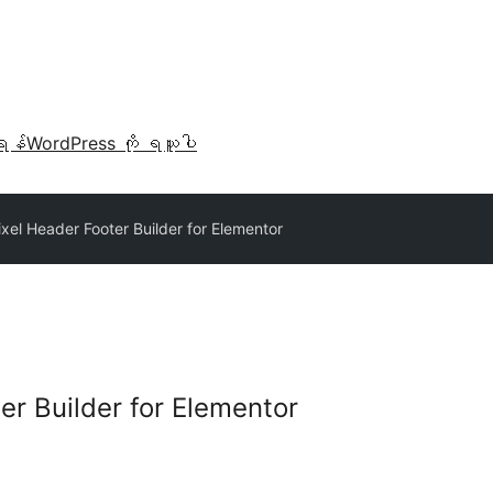
ရန်
WordPress ကို ရယူပါ
xel Header Footer Builder for Elementor
er Builder for Elementor