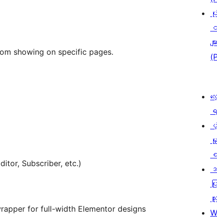
ပု
င
မျာ
rom showing on specific pages.
(
လေ
ရ
ပံ့
မှ
စ
itor, Subscriber, etc.)
ဒ
ပြ
သူ
pper for full-width Elementor designs
W