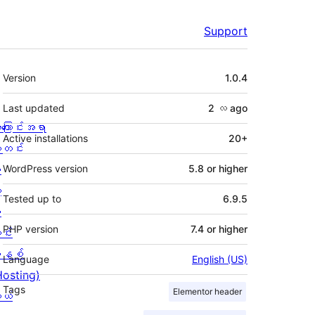
Support
Meta
Version
1.0.4
Last updated
2 လ
ago
ကြောင်းအရာ
Active installations
20+
တင်း
း
WordPress version
5.8 or higher
့
Tested up to
6.9.5
စ
PHP version
7.4 or higher
င်း
နစ်
Language
English (US)
Hosting)
Tags
Elementor header
ုယ်