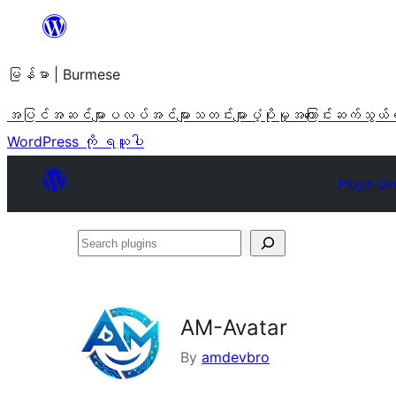
အကြောင်းအရာ
သို့
မြန်မာ | Burmese
ကျော်သွား
ရန်
အပြင်အဆင်များ
ပလပ်အင်များ
သတင်းများ
ပံ့ပိုးမှု
အကြောင်း
ဆက်သွယ်
WordPress ကို ရယူပါ
Plugin Dir
Search
plugins
AM-Avatar
By
amdevbro