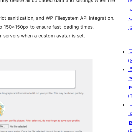
ly delete all uploaded data and settings when the
ရေ
အ
rict sanitization, and WP_Filesystem API integration.
လုံ
o 150x150px to ensure fast loading times.
မှ
r servers when a custom avatar is set.
ပ
(
သီ
မာ
မျာ
(
ပ
အ
မျာ
(