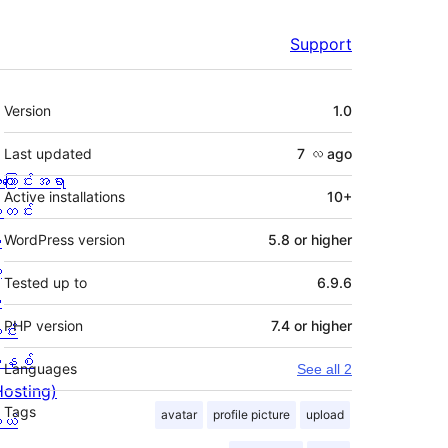
Support
Meta
Version
1.0
Last updated
7 လ
ago
ကြောင်းအရာ
Active installations
10+
တင်း
း
WordPress version
5.8 or higher
့
Tested up to
6.9.6
စ
PHP version
7.4 or higher
င်း
နစ်
Languages
See all 2
Hosting)
Tags
avatar
profile picture
upload
ုယ်