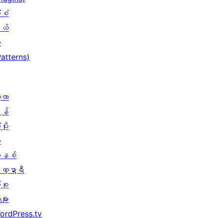
ံစံ
ယ်
း
Patterns)
့လာ
န်
ပိုး
ု
နစ်
ဏ္ဍာရီ
ုစု
များ
ordPress.tv