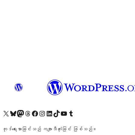
ကျွန်ုပ်တို့၏ X (ယခင် Twitter) အကောင့်သို့ သွားရောက်ကြည့်ရှုပါ
ကျွန်ုပ်တို့၏ Bluesky အကောင့်သို့ ဝင်ရောက်ကြည့်ရှုရန်
ကျွန်ုပ်တို့၏ Mastodon အကောင့်သို့ သွားရောက်ကြည့်ရှုပါ
ကျွန်ုပ်တို့၏ Threads အကောင့်သို့ ဝင်ရောက်ကြည့်ရှုရန်
ကျွန်ုပ်တို့၏ Facebook စာမျက်နှာသို့ သွားရောက်ကြည့်ရှုပါ
ကျွန်ုပ်တို့၏ Instagram အကောင့်သို့ သွားရောက်ကြည့်ရှုပါ
ကျွန်ုပ်တို့၏ LinkedIn အကောင့်သို့ သွားရောက်ကြည့်ရှုပါ
ကျွန်ုပ်တို့၏ TikTok အကောင့်သို့ ဝင်ရောက်ကြည့်ရှုရန်
ကျွန်ုပ်တို့၏ YouTube ချန်နယ်သို့ သွားရောက်ကြည့်ရှုပါ
ကျွန်ုပ်တို့၏ Tumblr အကောင့်သို့ ဝင်ရောက်ကြည့်ရှုရန်
ကုဒ်ရေးသားခြင်းသည် ကဗျာသီကုံးခြင်း ဖြစ်သည်။