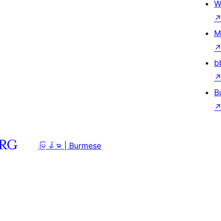
W
M
b
B
မြန်မာ | Burmese