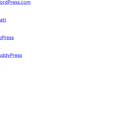
ordPress.com
↗
att
↗
bPress
↗
uddyPress
↗