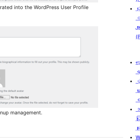
rated into the WordPress User Profile
ပု
င
မျာ
(
လေ
ရ
ပံ့
မှ
စ
ဒ
eanup management.
ပြ
သူ
W