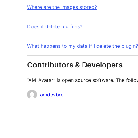
Where are the images stored?
Does it delete old files?
What happens to my data if I delete the plugin?
Contributors & Developers
“AM-Avatar” is open source software. The follo
Contributors
amdevbro