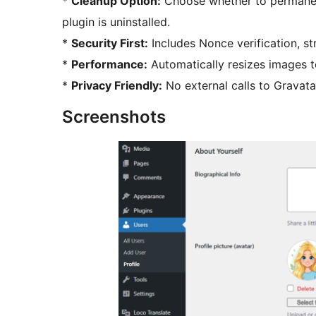
*
Cleanup Option:
Choose whether to permanent
plugin is uninstalled.
*
Security First:
Includes Nonce verification, st
*
Performance:
Automatically resizes images t
*
Privacy Friendly:
No external calls to Gravata
Screenshots