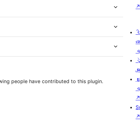
ပ
ဆ
ရ
ပ
မျာ
လှ
wing people have contributed to this plugin.
ရ
S