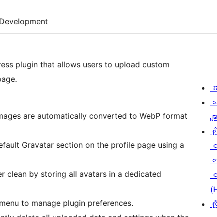
Development
ress plugin that allows users to upload custom
page.
အ
သ
mages are automatically converted to WebP format
မျာ
ဟို
fault Gravatar section on the profile page using a
တ
 clean by storing all avatars in a dedicated
စ
(
 menu to manage plugin preferences.
ကိ