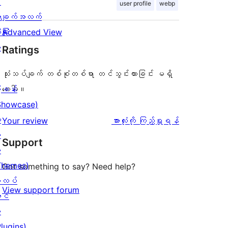
း
user profile
webp
ချက်အလက်
ခြုံ
Advanced View
ု
Ratings
သုံးသပ်ချက် တစ်စုံတစ်ရာ တင်သွင်းထားခြင်း မရှိ
ြခန်း
သေးပါ။
Showcase)
း
သုံးသပ်
Your review
အားလုံးကို ကြည့်ရှုရန်
း
ချက်
Support
း
Themes)
Got something to say? Need help?
လပ်
View support forum
င်
း
Plugins)