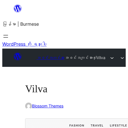
အကြောင်းအရာ
သို့
မြန်မာ | Burmese
ကျော်သွား
ရန်
WordPress ကို ရယူပါ
အခင်းအကျင်းများ
အခင်းအကျင်းအားလုံး
Vilva
Vilva
Blossom Themes