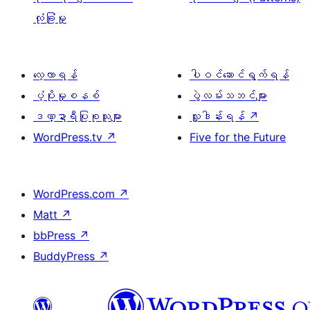
လုံခြုံမှု
လေ့လာရန်
ပါဝင်ဆောင်ရွက်ရန်
ပံ့ပိုးမှုစနစ်
ပွဲလမ်းသဘင်များ
ဒဏ္ဍာရီပြုစုသူများ
လှူဒါန်းရန်
↗
WordPress.tv
↗
Five for the Future
WordPress.com
↗
Matt
↗
bbPress
↗
BuddyPress
↗