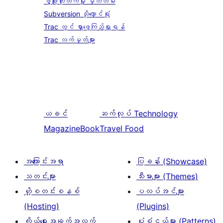
ဖွံ့ဖြိုးတိုးတက်မှု မှတ်တမ်း
Subversion သိုလှောင်ရုံ
Trac တွင် ရှာဖွေကြည့်ရှုရန်
Trac လက်မှတ်များ
ယခင်
ဆက်လုပ်
Technology
MagazineBook
Travel Food
အကြောင်းအရာ
ပြခန်း (Showcase)
သတင်းများ
သီးမားများ (Themes)
ဟို့စတင်းစနစ်
ပလပ်အင်များ
(Hosting)
(Plugins)
ကိုယ်ရေးအချက်အလက်
ပုံစံငယ်များ (Patterns)