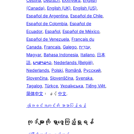
Čeština
,
Deutsch
,
Ελληνικά
,
English
(Canada)
,
English (UK)
,
English (US)
,
Español de Argentina
,
Español de Chile
,
Español de Colombia
,
Español de
Ecuador
,
Español
,
Español de México
,
Español de Venezuela
,
Français du
Canada
,
Français
,
Galego
,
עִבְרִית
,
Magyar
,
Bahasa Indonesia
,
Italiano
,
日本
語
,
ພາສາລາວ
,
Nederlands (België)
,
Nederlands
,
Polski
,
Română
,
Русский
,
Slovenčina
,
Slovenščina
,
Svenska
,
Tagalog
,
Türkçe
,
Українська
,
Tiếng Việt
,
简体中文
၊ နှင့်
中文
.
ဤအခင်းအကျင်းကို ဘာသာပြန်ရန်
ကုဒ်များကို ရှာဖွေကြည့်ရှုရန်