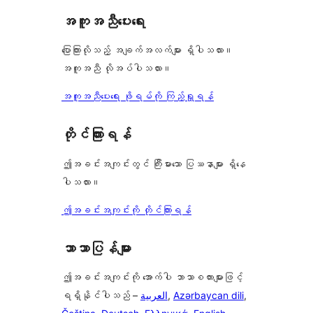
စောင်
ချက်
အကူအညီပေးရေး
0
စောင်
ပြောကြားလိုသည့် အချက်အလက်များ ရှိပါသလား။
အကူအညီ လိုအပ်ပါသလား။
အကူအညီပေးရေး ဖိုရမ်ကို ကြည့်ရှုရန်
တိုင်ကြားရန်
ဤအခင်းအကျင်းတွင် ကြီးမားသော ပြဿနာများ ရှိနေ
ပါသလား။
ဤအခင်းအကျင်းကို တိုင်ကြားရန်
ဘာသာပြန်များ
ဤအခင်းအကျင်းကို အောက်ပါ ဘာသာစကားများဖြင့်
ရရှိနိုင်ပါသည် –
العربية
,
Azərbaycan dili
,