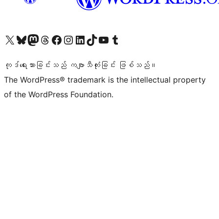
ကျွန်ုပ်တို့၏ X (ယခင် Twitter) အကောင့်သို့ သွားရောက်ကြည့်ရှုပါ
ကျွန်ုပ်တို့၏ Bluesky အကောင့်သို့ ဝင်ရောက်ကြည့်ရှုရန်
ကျွန်ုပ်တို့၏ Mastodon အကောင့်သို့ သွားရောက်ကြည့်ရှုပါ
ကျွန်ုပ်တို့၏ Threads အကောင့်သို့ ဝင်ရောက်ကြည့်ရှုရန်
ကျွန်ုပ်တို့၏ Facebook စာမျက်နှာသို့ သွားရောက်ကြည့်ရှုပါ
ကျွန်ုပ်တို့၏ Instagram အကောင့်သို့ သွားရောက်ကြည့်ရှုပါ
ကျွန်ုပ်တို့၏ LinkedIn အကောင့်သို့ သွားရောက်ကြည့်ရှုပါ
ကျွန်ုပ်တို့၏ TikTok အကောင့်သို့ ဝင်ရောက်ကြည့်ရှုရန်
ကျွန်ုပ်တို့၏ YouTube ချန်နယ်သို့ သွားရောက်ကြည့်ရှုပါ
ကျွန်ုပ်တို့၏ Tumblr အကောင့်သို့ ဝင်ရောက်ကြည့်ရှုရန်
ကုဒ်ရေးသားခြင်းသည် ကဗျာသီကုံးခြင်း ဖြစ်သည်။
The WordPress® trademark is the intellectual property
of the WordPress Foundation.