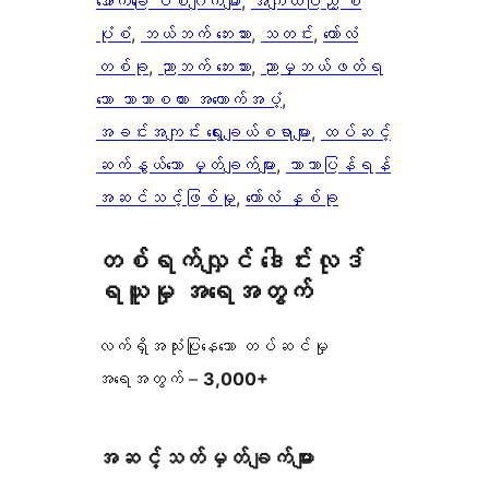
အောက်ခြေ ဝစ်ဂျက်များ
, 
အကျယ်ပြည့် စံ
ပုံစံ
, 
ဘယ်ဘက် ဘေးဘား
, 
သတင်း
, 
ကော်လံ
တစ်ခု
, 
ညာဘက် ဘေးဘား
, 
ညာမှဘယ်ဖတ်ရ
သော ဘာသာစကား အထောက်အပံ့
, 
အခင်းအကျင်း ရွေးချယ်စရာများ
, 
ထပ်ဆင့်
ဆက်နွယ်သော မှတ်ချက်များ
, 
ဘာသာပြန်ရန်
အဆင်သင့်ဖြစ်မှု
, 
ကော်လံ နှစ်ခု
တစ်ရက်လျှင် ဒေါင်းလုဒ်
ရယူမှု အရေအတွက်
လက်ရှိအသုံးပြုနေသော တပ်ဆင်မှု
အရေအတွက် –
3,000+
အဆင့်သတ်မှတ်ချက်များ