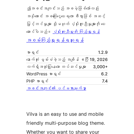
ဤအခင်းအကျင်းသည် အခမဲ့ဖြစ်သော်လည်း
အပိုဆောင်း အခကြေးငွေပေးရသော စီးပွားဖြစ် အဆင့်
မြှင့်တင်မှုများ သို့မဟုတ် ပံ့ပိုးကူညီမှုများကို ပေး
ဆောင်ပါသည်။
ပံ့ပိုးကူညီမှုကို ကြည့်ရှုရန်
အစမ်းကြည့်ရှုရန်
ရယူရန်
ဗားရှင်း
1.2.9
နောက်ဆုံး မွမ်းမံခဲ့သည့် အချိန်
ဧပြီ 19, 2026
လက်ရှိအသုံးပြုနေသော တပ်ဆင်မှုများ
3,000+
WordPress ဗားရှင်း
6.2
PHP ဗားရှင်း
7.4
အခင်းအကျင်း၏ ပင်မစာမျက်နှာ
Vilva is an easy to use and mobile
friendly multi-purpose blog theme.
Whether you want to share your