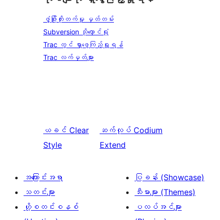
ဖွံ့ဖြိုးတိုးတက်မှု မှတ်တမ်း
Subversion သိုလှောင်ရုံ
Trac တွင် ရှာဖွေကြည့်ရှုရန်
Trac လက်မှတ်များ
ယခင်
Clear
ဆက်လုပ်
Codium
Style
Extend
အကြောင်းအရာ
ပြခန်း (Showcase)
သတင်းများ
သီးမားများ (Themes)
ဟို့စတင်းစနစ်
ပလပ်အင်များ