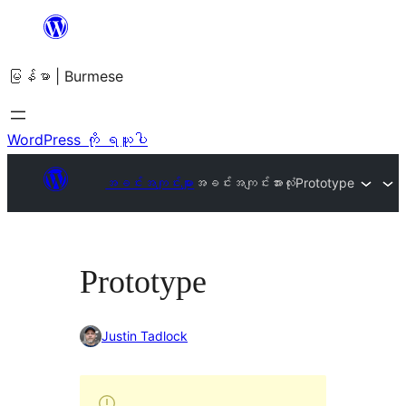
အကြောင်းအရာ
သို့
မြန်မာ | Burmese
ကျော်သွား
ရန်
WordPress ကို ရယူပါ
အခင်းအကျင်းများ
အခင်းအကျင်းအားလုံး
Prototype
Prototype
Justin Tadlock