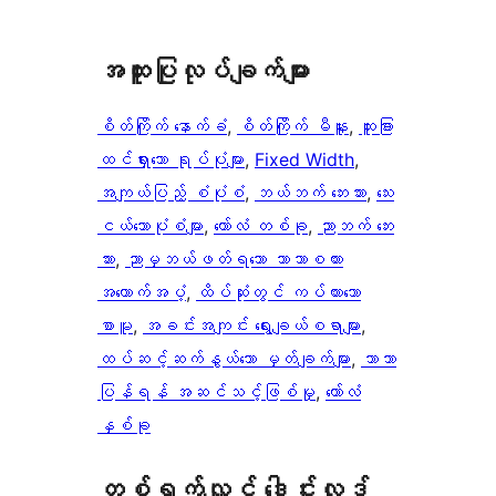
အ​ထူး​ပြု​လုပ်​ချက်​များ
စိတ်ကြိုက် နောက်ခံ
, 
စိတ်ကြိုက် မီနူး
, 
ထူးခြား
ထင်ရှားသော ရုပ်ပုံများ
, 
Fixed Width
, 
အကျယ်ပြည့် စံပုံစံ
, 
ဘယ်ဘက် ဘေးဘား
, 
​သေး​
ငယ်သော​ပုံစံများ​
, 
ကော်လံ တစ်ခု
, 
ညာဘက် ဘေး
ဘား
, 
ညာမှဘယ်ဖတ်ရသော ဘာသာစကား
အထောက်အပံ့
, 
ထိပ်ဆုံးတွင် ကပ်ထားသော
စာမူ
, 
အခင်းအကျင်း ရွေးချယ်စရာများ
, 
ထပ်ဆင့်ဆက်နွယ်သော မှတ်ချက်များ
, 
ဘာသာ
ပြန်ရန် အဆင်သင့်ဖြစ်မှု
, 
ကော်လံ
နှစ်ခု
တစ်ရက်လျှင် ဒေါင်းလုဒ်