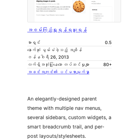
အစမ်းကြည့်ရှုရန်
ရယူရန်
ဗားရှင်း
0.5
နောက်ဆုံး မွမ်းမံခဲ့သည့် အချိန်
ဇန်နဝါရီ 26, 2013
လက်ရှိအသုံးပြုနေသော တပ်ဆင်မှုများ
80+
အခင်းအကျင်း၏ ပင်မစာမျက်နှာ
An elegantly-designed parent
theme with multiple nav menus,
several sidebars, custom widgets, a
smart breadcrumb trail, and per-
post layouts/stylesheets.