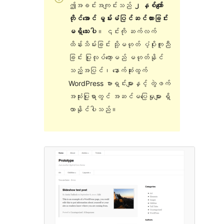
ဤအခင်းအကျင်းသည်
၂ နှစ်ကျော်
တိုင်အောင် မွမ်းမံပြင်ဆင်ထားခြင်း
မရှိသေးပါ
။ ၎င်းကို ဆက်လက်
ထိန်းသိမ်းခြင်း သို့မဟုတ် ပံ့ပိုးကူညီ
ခြင်း ပြုလုပ်တော့မည် မဟုတ်နိုင်
သည့်အပြင်၊ နောက်ဆုံးထွက်
WordPress ဗားရှင်းများနှင့် တွဲဖက်
အသုံးပြုရာတွင် အဆင်မပြေမှုများ ရှိ
လာနိုင်ပါသည်။