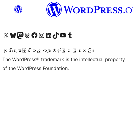
ကျွန်ုပ်တို့၏ X (ယခင် Twitter) အကောင့်သို့ သွားရောက်ကြည့်ရှုပါ
ကျွန်ုပ်တို့၏ Bluesky အကောင့်သို့ ဝင်ရောက်ကြည့်ရှုရန်
ကျွန်ုပ်တို့၏ Mastodon အကောင့်သို့ သွားရောက်ကြည့်ရှုပါ
ကျွန်ုပ်တို့၏ Threads အကောင့်သို့ ဝင်ရောက်ကြည့်ရှုရန်
ကျွန်ုပ်တို့၏ Facebook စာမျက်နှာသို့ သွားရောက်ကြည့်ရှုပါ
ကျွန်ုပ်တို့၏ Instagram အကောင့်သို့ သွားရောက်ကြည့်ရှုပါ
ကျွန်ုပ်တို့၏ LinkedIn အကောင့်သို့ သွားရောက်ကြည့်ရှုပါ
ကျွန်ုပ်တို့၏ TikTok အကောင့်သို့ ဝင်ရောက်ကြည့်ရှုရန်
ကျွန်ုပ်တို့၏ YouTube ချန်နယ်သို့ သွားရောက်ကြည့်ရှုပါ
ကျွန်ုပ်တို့၏ Tumblr အကောင့်သို့ ဝင်ရောက်ကြည့်ရှုရန်
ကုဒ်ရေးသားခြင်းသည် ကဗျာသီကုံးခြင်း ဖြစ်သည်။
The WordPress® trademark is the intellectual property
of the WordPress Foundation.