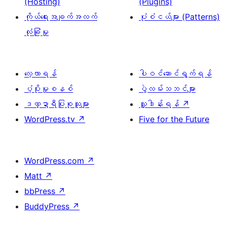
(Hosting)
(Plugins)
ကိုယ်ရေးအချက်အလက်
ပုံစံငယ်များ (Patterns)
လုံခြုံမှု
လေ့လာရန်
ပါဝင်ဆောင်ရွက်ရန်
ပံ့ပိုးမှုစနစ်
ပွဲလမ်းသဘင်များ
ဒဏ္ဍာရီပြုစုသူများ
လှူဒါန်းရန်
↗
WordPress.tv
↗
Five for the Future
WordPress.com
↗
Matt
↗
bbPress
↗
BuddyPress
↗