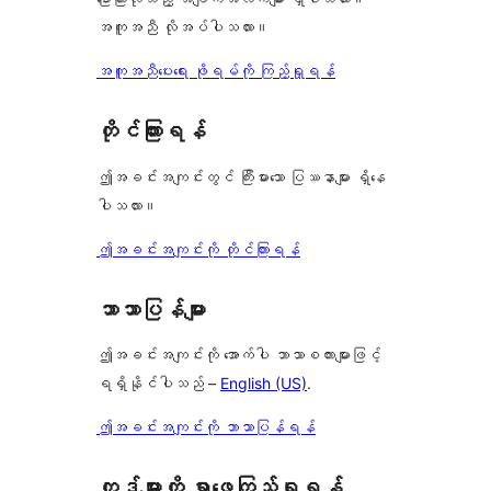
အကူအညီ လိုအပ်ပါသလား။
အကူအညီပေးရေး ဖိုရမ်ကို ကြည့်ရှုရန်
တိုင်ကြားရန်
ဤအခင်းအကျင်းတွင် ကြီးမားသော ပြဿနာများ ရှိနေ
ပါသလား။
ဤအခင်းအကျင်းကို တိုင်ကြားရန်
ဘာသာပြန်များ
ဤအခင်းအကျင်းကို အောက်ပါ ဘာသာစကားများဖြင့်
ရရှိနိုင်ပါသည် –
English (US)
.
ဤအခင်းအကျင်းကို ဘာသာပြန်ရန်
ကုဒ်များကို ရှာဖွေကြည့်ရှုရန်