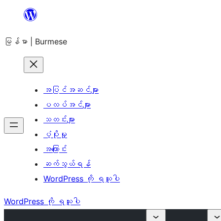
အကြောင်းအရာ
သို့
မြန်မာ | Burmese
ကျော်သွား
ရန်
အပြင်အဆင်များ
ပလပ်အင်များ
သတင်းများ
ပံ့ပိုးမှု
အကြောင်း
ဆက်သွယ်ရန်
WordPress ကို ရယူပါ
WordPress ကို ရယူပါ