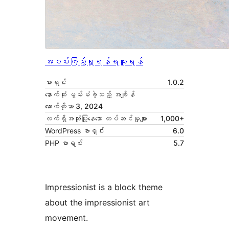
အစမ်းကြည့်ရှုရန်
ရယူရန်
ဗားရှင်း
1.0.2
နောက်ဆုံး မွမ်းမံခဲ့သည့် အချိန်
အောက်တိုဘာ 3, 2024
လက်ရှိအသုံးပြုနေသော တပ်ဆင်မှုများ
1,000+
WordPress ဗားရှင်း
6.0
PHP ဗားရှင်း
5.7
Impressionist is a block theme
about the impressionist art
movement.