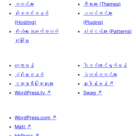
သတင်းများ
သီးမားများ (Themes)
ဟို့စတင်းစနစ်
ပလပ်အင်များ
(Hosting)
(Plugins)
ကိုယ်ရေးအချက်အလက်
ပုံစံငယ်များ (Patterns)
လုံခြုံမှု
လေ့လာရန်
ပါဝင်ဆောင်ရွက်ရန်
ပံ့ပိုးမှုစနစ်
ပွဲလမ်းသဘင်များ
ဒဏ္ဍာရီပြုစုသူများ
လှူဒါန်းရန်
↗
WordPress.tv
↗
Swag
↗
WordPress.com
↗
Matt
↗
bbPress
↗