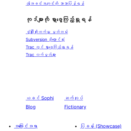
ဤအခင်းအကျင်းကို ဘာသာပြန်ရန်
ကုဒ်များကို ရှာဖွေကြည့်ရှုရန်
ဖွံ့ဖြိုးတိုးတက်မှု မှတ်တမ်း
Subversion သိုလှောင်ရုံ
Trac တွင် ရှာဖွေကြည့်ရှုရန်
Trac လက်မှတ်များ
ယခင်
Sophi
ဆက်လုပ်
Blog
Fictionary
အကြောင်းအရာ
ပြခန်း (Showcase)