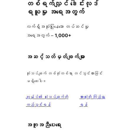
တစ်ရက်လျှင် ဒေါင်းလုဒ်
ရယူမှု အရေအတွက်
လက်ရှိအသုံးပြုနေသော တပ်ဆင်မှု
အရေအတွက် –
1,000+
အဆင့်သတ်မှတ်ချက်များ
သုံးသပ်ချက် တစ်စုံတစ်ရာ တင်သွင်းထားခြင်း
မရှိသေးပါ။
သုံးသပ်
ကျွန်ုပ်၏ သုံးသပ်ချက်ကို
အားလုံးကို ကြည့်ရှု
ချက်
ထည့်သွင်းရန်
ရန်
အကူအညီပေးရေး