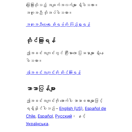
ပြောကြားလိုသည့် အချက်အလက်များ ရှိပါသလား။
အကူအညီ လိုအပ်ပါသလား။
အကူအညီပေးရေး ဖိုရမ်ကို ကြည့်ရှုရန်
တိုင်ကြားရန်
ဤအခင်းအကျင်းတွင် ကြီးမားသော ပြဿနာများ ရှိနေ
ပါသလား။
ဤအခင်းအကျင်းကို တိုင်ကြားရန်
ဘာသာပြန်များ
ဤအခင်းအကျင်းကို အောက်ပါ ဘာသာစကားများဖြင့်
ရရှိနိုင်ပါသည် –
English (US)
,
Español de
Chile
,
Español
,
Русский
၊ နှင့်
Українська
.