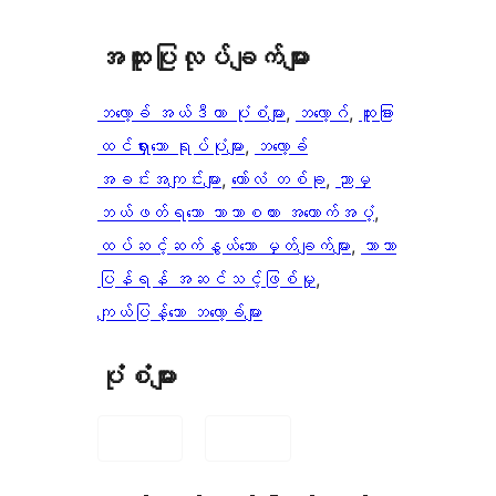
အ​ထူး​ပြု​လုပ်​ချက်​များ
ဘလော့ခ် အယ်ဒီတာ ပုံစံများ
, 
ဘလော့ဂ်
, 
ထူးခြား
ထင်ရှားသော ရုပ်ပုံများ
, 
ဘလော့ခ်
အခင်းအကျင်းများ
, 
ကော်လံ တစ်ခု
, 
ညာမှ
ဘယ်ဖတ်ရသော ဘာသာစကား အထောက်အပံ့
, 
ထပ်ဆင့်ဆက်နွယ်သော မှတ်ချက်များ
, 
ဘာသာ
ပြန်ရန် အဆင်သင့်ဖြစ်မှု
, 
ကျယ်ပြန့်သော ဘလော့ခ်များ
ပုံစံများ