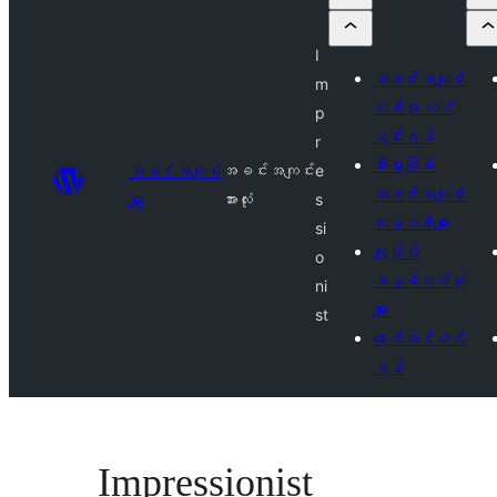
I
အခင်းအကျင်း
m
တစ်ခု တင်
p
သွင်းရန်
r
စီးပွားဖြစ်
အခင်းအကျင်း
အခင်းအကျင်း
e
အခင်းအကျင်း
များ
အားလုံး
s
ကုမ္ပဏီများ
si
ကျွန်ုပ်
o
အနှစ်သက်ဆုံး
ni
များ
st
လော့ဂ်အင်ဝင်
ရန်
Impressionist