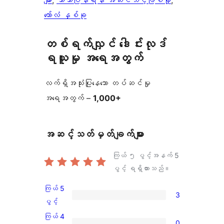
များ
, 
ဘာသာပြန်ရန် အဆင်သင့်ဖြစ်မှု
, 
ကော်လံ နှစ်ခု
တစ်ရက်လျှင် ဒေါင်းလုဒ်
ရယူမှု အရေအတွက်
လက်ရှိအသုံးပြုနေသော တပ်ဆင်မှု
အရေအတွက် –
1,000+
အဆင့်သတ်မှတ်ချက်များ
ကြယ် ၅ ပွင့်အနက်
5
ပွင့် ရရှိထားသည်။
ကြယ် 5
3
ကြယ်
ပွင့်
5
ကြယ် 4
0