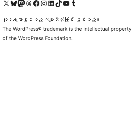
ကျွန်ုပ်တို့၏ X (ယခင် Twitter) အကောင့်သို့ သွားရောက်ကြည့်ရှုပါ
ကျွန်ုပ်တို့၏ Bluesky အကောင့်သို့ ဝင်ရောက်ကြည့်ရှုရန်
ကျွန်ုပ်တို့၏ Mastodon အကောင့်သို့ သွားရောက်ကြည့်ရှုပါ
ကျွန်ုပ်တို့၏ Threads အကောင့်သို့ ဝင်ရောက်ကြည့်ရှုရန်
ကျွန်ုပ်တို့၏ Facebook စာမျက်နှာသို့ သွားရောက်ကြည့်ရှုပါ
ကျွန်ုပ်တို့၏ Instagram အကောင့်သို့ သွားရောက်ကြည့်ရှုပါ
ကျွန်ုပ်တို့၏ LinkedIn အကောင့်သို့ သွားရောက်ကြည့်ရှုပါ
ကျွန်ုပ်တို့၏ TikTok အကောင့်သို့ ဝင်ရောက်ကြည့်ရှုရန်
ကျွန်ုပ်တို့၏ YouTube ချန်နယ်သို့ သွားရောက်ကြည့်ရှုပါ
ကျွန်ုပ်တို့၏ Tumblr အကောင့်သို့ ဝင်ရောက်ကြည့်ရှုရန်
ကုဒ်ရေးသားခြင်းသည် ကဗျာသီကုံးခြင်း ဖြစ်သည်။
The WordPress® trademark is the intellectual property
of the WordPress Foundation.