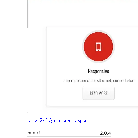
အစမ်းကြည့်ရှုရန်
ရယူရန်
ဗားရှင်း
2.0.4