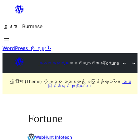
အကြောင်းအရာ
သို့
မြန်မာ | Burmese
ကျော်သွား
ရန်
WordPress ကို ရယူပါ
အခင်းအကျင်းများ
အခင်းအကျင်းအားလုံး
Fortune
ဤ थीम (Theme) ကို ဗမာစာ ဘာသာစကားသို့ မပြန်ဆိုရသေးပါ။
ဘာသာ
ပြန်ဆိုရန် ကူညီပေးပါ။
Fortune
WebHunt Infotech