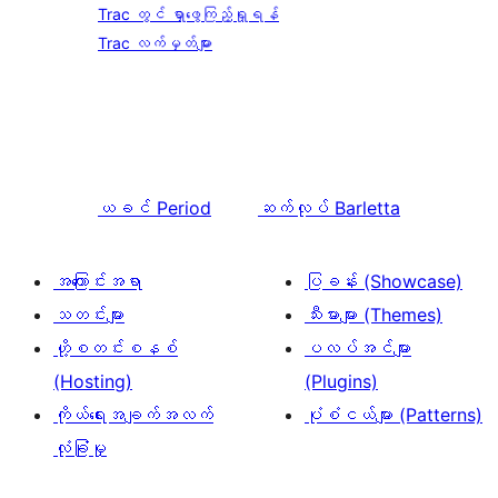
Trac တွင် ရှာဖွေကြည့်ရှုရန်
Trac လက်မှတ်များ
ယခင်
Period
ဆက်လုပ်
Barletta
အကြောင်းအရာ
ပြခန်း (Showcase)
သတင်းများ
သီးမားများ (Themes)
ဟို့စတင်းစနစ်
ပလပ်အင်များ
(Hosting)
(Plugins)
ကိုယ်ရေးအချက်အလက်
ပုံစံငယ်များ (Patterns)
လုံခြုံမှု