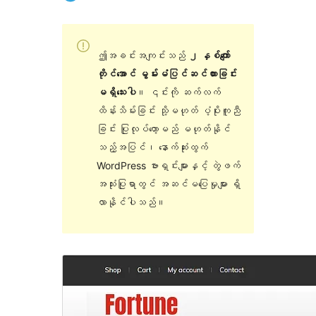
ဤအခင်းအကျင်းသည်
၂ နှစ်ကျော်
တိုင်အောင် မွမ်းမံပြင်ဆင်ထားခြင်း
မရှိသေးပါ
။ ၎င်းကို ဆက်လက်
ထိန်းသိမ်းခြင်း သို့မဟုတ် ပံ့ပိုးကူညီ
ခြင်း ပြုလုပ်တော့မည် မဟုတ်နိုင်
သည့်အပြင်၊ နောက်ဆုံးထွက်
WordPress ဗားရှင်းများနှင့် တွဲဖက်
အသုံးပြုရာတွင် အဆင်မပြေမှုများ ရှိ
လာနိုင်ပါသည်။