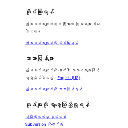
တိုင်ကြားရန်
ဤအခင်းအကျင်းတွင် ကြီးမားသော ပြဿနာများ ရှိနေ
ပါသလား။
ဤအခင်းအကျင်းကို တိုင်ကြားရန်
ဘာသာပြန်များ
ဤအခင်းအကျင်းကို အောက်ပါ ဘာသာစကားများဖြင့်
ရရှိနိုင်ပါသည် –
English (US)
.
ဤအခင်းအကျင်းကို ဘာသာပြန်ရန်
ကုဒ်များကို ရှာဖွေကြည့်ရှုရန်
ဖွံ့ဖြိုးတိုးတက်မှု မှတ်တမ်း
Subversion သိုလှောင်ရုံ