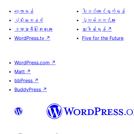
လေ့လာရန်
ပါဝင်ဆောင်ရွက်ရန်
ပံ့ပိုးမှုစနစ်
ပွဲလမ်းသဘင်များ
ဒဏ္ဍာရီပြုစုသူများ
လှူဒါန်းရန်
↗
WordPress.tv
↗
Five for the Future
WordPress.com
↗
Matt
↗
bbPress
↗
BuddyPress
↗