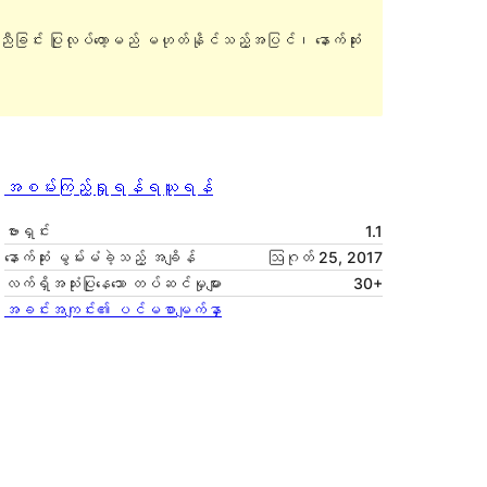
ူညီခြင်း ပြုလုပ်တော့မည် မဟုတ်နိုင်သည့်အပြင်၊ နောက်ဆုံး
အစမ်းကြည့်ရှုရန်
ရယူရန်
ဗားရှင်း
1.1
နောက်ဆုံး မွမ်းမံခဲ့သည့် အချိန်
ဩဂုတ် 25, 2017
လက်ရှိအသုံးပြုနေသော တပ်ဆင်မှုများ
30+
အခင်းအကျင်း၏ ပင်မစာမျက်နှာ