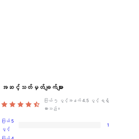
အဆင့်သတ်မှတ်ချက်များ
ကြယ် ၅ ပွင့်အနက်
4.5
ပွင့် ရရှိ
ထားသည်။
ကြယ် 5
1
ကြယ်
ပွင့်
5
ကြယ် 4