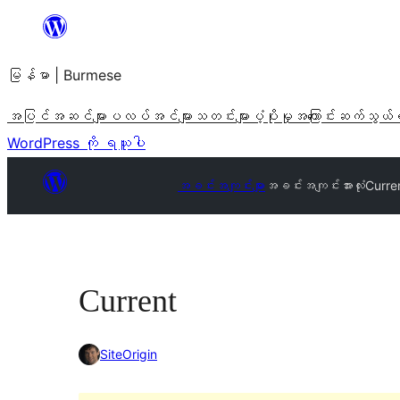
အကြောင်းအရာ
သို့
မြန်မာ | Burmese
ကျော်သွား
ရန်
အပြင်အဆင်များ
ပလပ်အင်များ
သတင်းများ
ပံ့ပိုးမှု
အကြောင်း
ဆက်သွယ်
WordPress ကို ရယူပါ
အခင်းအကျင်းများ
အခင်းအကျင်းအားလုံး
Curre
Current
SiteOrigin