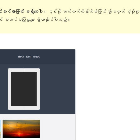
ြင်ဆင်ထားခြင်း မရှိသေးပါ
။ ၎င်းကို ဆက်လက်ထိန်းသိမ်းခြင်း သို့မဟုတ် ပံ့ပိုးက
တွင် အဆင်မပြေမှုများ ရှိလာနိုင်ပါသည်။