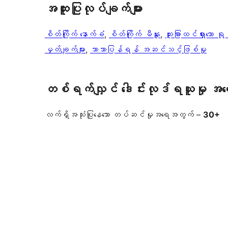
အ​ထူး​ပြု​လုပ်​ချက်​များ
စိတ်ကြိုက် နောက်ခံ
, 
စိတ်ကြိုက် မီနူး
, 
ထူးခြားထင်ရှားသော ရုပ
မှတ်ချက်များ
, 
ဘာသာပြန်ရန် အဆင်သင့်ဖြစ်မှု
တစ်ရက်လျှင် ဒေါင်းလုဒ်ရယူမှု အ
လက်ရှိအသုံးပြုနေသော တပ်ဆင်မှုအရေအတွက် –
30+