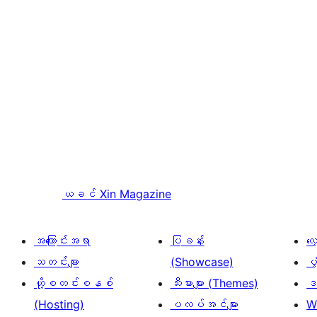
ယခင်
Xin Magazine
အကြောင်းအရာ
ပြခန်း
လ
သတင်းများ
(Showcase)
ပံ
ဟို့စတင်းစနစ်
သီးမားများ (Themes)
ဒဏ
(Hosting)
ပလပ်အင်များ
W