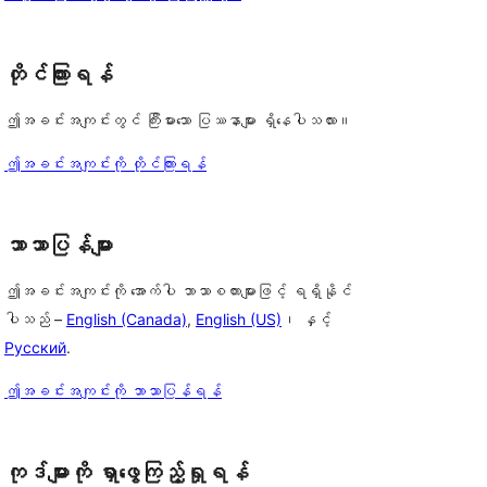
တိုင်ကြားရန်
ဤအခင်းအကျင်းတွင် ကြီးမားသော ပြဿနာများ ရှိနေပါသလား။
ဤအခင်းအကျင်းကို တိုင်ကြားရန်
ဘာသာပြန်များ
ဤအခင်းအကျင်းကို အောက်ပါ ဘာသာစကားများဖြင့် ရရှိနိုင်
ပါသည် –
English (Canada)
,
English (US)
၊ နှင့်
Русский
.
ဤအခင်းအကျင်းကို ဘာသာပြန်ရန်
ကုဒ်များကို ရှာဖွေကြည့်ရှုရန်