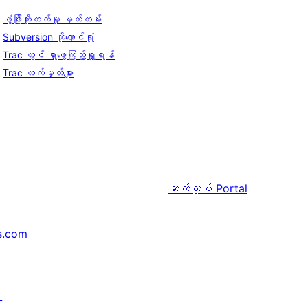
ဖွံ့ဖြိုးတိုးတက်မှု မှတ်တမ်း
Subversion သိုလှောင်ရုံ
Trac တွင် ရှာဖွေကြည့်ရှုရန်
Trac လက်မှတ်များ
ဆက်လုပ်
Portal
s.com
↗