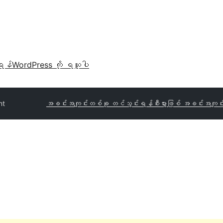
ရန်
WordPress ကို ရယူပါ
nt
အခင်းအကျင်းတစ်ခု တင်သွင်းရန်
စီးပွားဖြစ် အခင်းအကျင်