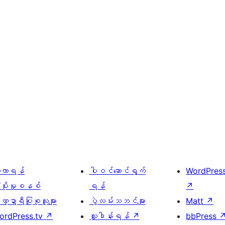
ေ့လာရန်
ပါဝင်ဆောင်ရွက်
WordPres
့ပိုးမှုစနစ်
ရန်
↗
္ဍာရီပြုစုသူများ
ပွဲလမ်းသဘင်များ
Matt
↗
ordPress.tv
↗
လှူဒါန်းရန်
↗
bbPress