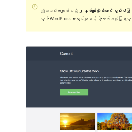
ဤအခင်းအကျင်းသည်
၂ နှစ်ကျော်တိုင်အောင် မွမ်းမံပ
ထွက် WordPress ဗားရှင်းများနှင့် တွဲဖက်အသုံးပြုရာ