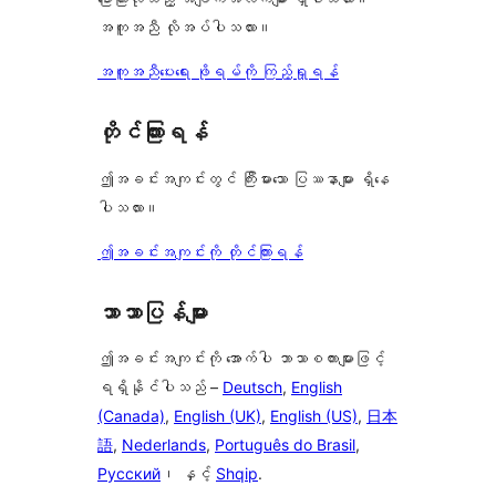
အကူအညီ လိုအပ်ပါသလား။
အကူအညီပေးရေး ဖိုရမ်ကို ကြည့်ရှုရန်
တိုင်ကြားရန်
ဤအခင်းအကျင်းတွင် ကြီးမားသော ပြဿနာများ ရှိနေ
ပါသလား။
ဤအခင်းအကျင်းကို တိုင်ကြားရန်
ဘာသာပြန်များ
ဤအခင်းအကျင်းကို အောက်ပါ ဘာသာစကားများဖြင့်
ရရှိနိုင်ပါသည် –
Deutsch
,
English
(Canada)
,
English (UK)
,
English (US)
,
日本
語
,
Nederlands
,
Português do Brasil
,
Русский
၊ နှင့်
Shqip
.