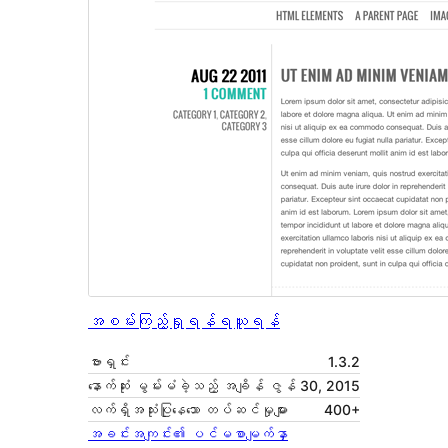
အစမ်းကြည့်ရှုရန်
ရယူရန်
ဗားရှင်း
1.3.2
နောက်ဆုံး မွမ်းမံခဲ့သည့် အချိန်
ဇွန် 30, 2015
လက်ရှိအသုံးပြုနေသော တပ်ဆင်မှုများ
400+
အခင်းအကျင်း၏ ပင်မစာမျက်နှာ