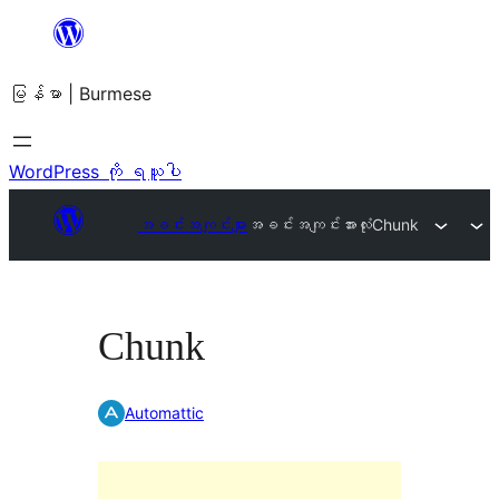
အကြောင်းအရာ
သို့
မြန်မာ | Burmese
ကျော်သွား
ရန်
WordPress ကို ရယူပါ
အခင်းအကျင်းများ
အခင်းအကျင်းအားလုံး
Chunk
Chunk
Automattic