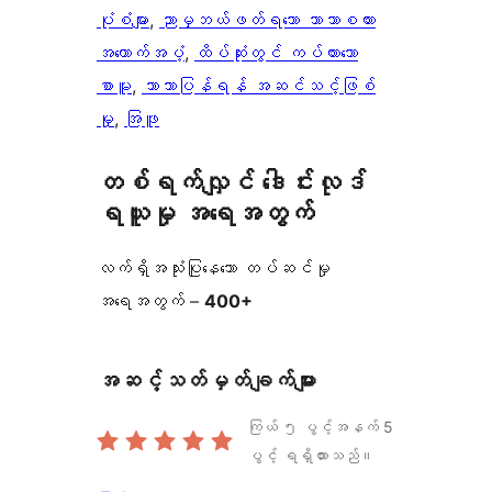
ပုံစံများ
, 
ညာမှဘယ်ဖတ်ရသော ဘာသာစကား
အထောက်အပံ့
, 
ထိပ်ဆုံးတွင် ကပ်ထားသော
စာမူ
, 
ဘာသာပြန်ရန် အဆင်သင့်ဖြစ်
မှု
, 
အြဖူ
တစ်ရက်လျှင် ဒေါင်းလုဒ်
ရယူမှု အရေအတွက်
လက်ရှိအသုံးပြုနေသော တပ်ဆင်မှု
အရေအတွက် –
400+
အဆင့်သတ်မှတ်ချက်များ
ကြယ် ၅ ပွင့်အနက်
5
ပွင့် ရရှိထားသည်။