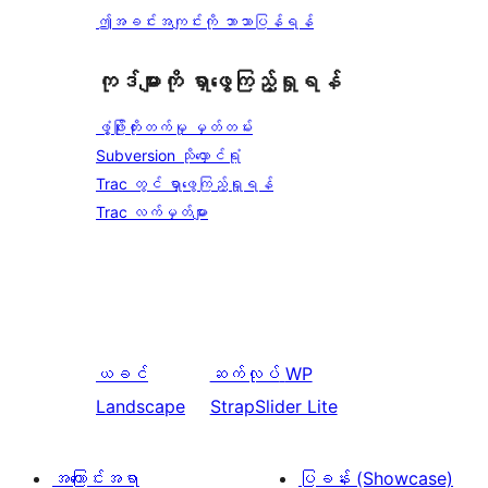
ဤအခင်းအကျင်းကို ဘာသာပြန်ရန်
ကုဒ်များကို ရှာဖွေကြည့်ရှုရန်
ဖွံ့ဖြိုးတိုးတက်မှု မှတ်တမ်း
Subversion သိုလှောင်ရုံ
Trac တွင် ရှာဖွေကြည့်ရှုရန်
Trac လက်မှတ်များ
ယခင်
ဆက်လုပ်
WP
Landscape
StrapSlider Lite
အကြောင်းအရာ
ပြခန်း (Showcase)