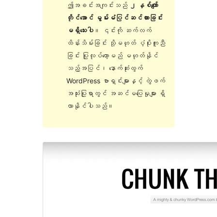
ဤအခင်းအကျင်းသည်
၂ နှစ်ကျော်
တိုင်အောင် မွမ်းမံပြင်ဆင်ထားခြင်း
မရှိသေးပါ
။ ၎င်းကို ဆက်လက်
ထိန်းသိမ်းခြင်း သို့မဟုတ် ပံ့ပိုးကူညီ
ခြင်း ပြုလုပ်တော့မည် မဟုတ်နိုင်
သည့်အပြင်၊ နောက်ဆုံးထွက်
WordPress ဗားရှင်းများနှင့် တွဲဖက်
အသုံးပြုရာတွင် အဆင်မပြေမှုများ ရှိ
လာနိုင်ပါသည်။