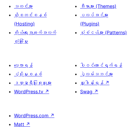
သတင်းများ
သီးမားများ (Themes)
ဟို့စတင်းစနစ်
ပလပ်အင်များ
(Hosting)
(Plugins)
ကိုယ်ရေးအချက်အလက်
ပုံစံငယ်များ (Patterns)
လုံခြုံမှု
လေ့လာရန်
ပါဝင်ဆောင်ရွက်ရန်
ပံ့ပိုးမှုစနစ်
ပွဲလမ်းသဘင်များ
ဒဏ္ဍာရီပြုစုသူများ
လှူဒါန်းရန်
↗
WordPress.tv
↗
Swag
↗
WordPress.com
↗
Matt
↗