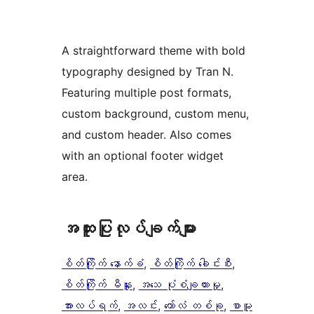
A straightforward theme with bold
typography designed by Tran N.
Featuring multiple post formats,
custom background, custom menu,
and custom header. Also comes
with an optional footer widget
area.
အ​ထူး​ပြု​လုပ်​ချက်​များ
စိတ်ကြိုက် နောက်ခံ
, 
စိတ်ကြိုက် ခေါင်းစီး
, 
စိတ်ကြိုက် မီနူး
, 
အသေ ပုံစံချထားမှု
, 
အားလပ်ရက်
, 
အလင်း
, 
ကော်လံ တစ်ခု
, 
စာမူ