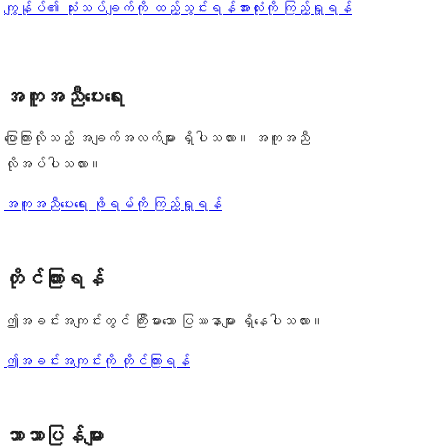
ပွင့်
သုံးသပ်
ကျွန်ုပ်၏ သုံးသပ်ချက်ကို ထည့်သွင်းရန်
အားလုံးကို ကြည့်ရှုရန်
စောင်
ချက်
အဆင့်
ချက်
0
သုံးသပ်
စောင်
ချက်
အကူအညီပေးရေး
0
စောင်
ပြောကြားလိုသည့် အချက်အလက်များ ရှိပါသလား။ အကူအညီ
လိုအပ်ပါသလား။
အကူအညီပေးရေး ဖိုရမ်ကို ကြည့်ရှုရန်
တိုင်ကြားရန်
ဤအခင်းအကျင်းတွင် ကြီးမားသော ပြဿနာများ ရှိနေပါသလား။
ဤအခင်းအကျင်းကို တိုင်ကြားရန်
ဘာသာပြန်များ