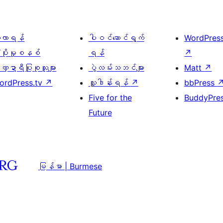
ေ့လာရန်
ပါဝင်ဆောင်ရွက်
WordPres
့ပိုးမှုစနစ်
ရန်
↗
္ဍာရီပြုစုသူများ
ပွဲလမ်းသဘင်များ
Matt
↗
ordPress.tv
↗
လှူဒါန်းရန်
↗
bbPress
Five for the
BuddyPre
Future
မြန်မာ | Burmese