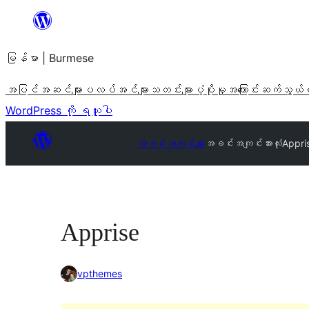
အကြောင်းအရာ
သို့
မြန်မာ | Burmese
ကျော်သွား
ရန်
အပြင်အဆင်များ
ပလပ်အင်များ
သတင်းများ
ပံ့ပိုးမှု
အကြောင်း
ဆက်သွယ်
WordPress ကို ရယူပါ
အခင်းအကျင်းများ
အခင်းအကျင်းအားလုံး
Appri
Apprise
vpthemes