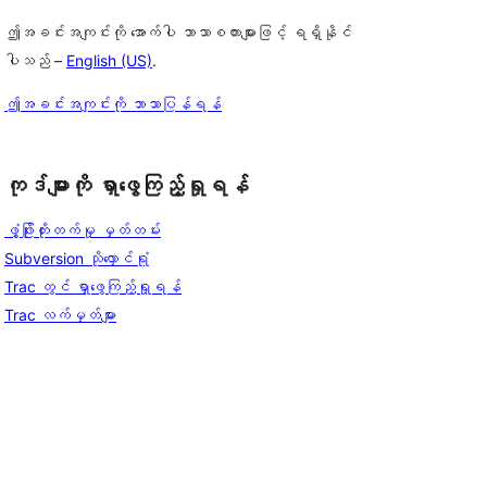
ဤအခင်းအကျင်းကို အောက်ပါ ဘာသာစကားများဖြင့် ရရှိနိုင်
ပါသည် –
English (US)
.
ဤအခင်းအကျင်းကို ဘာသာပြန်ရန်
ကုဒ်များကို ရှာဖွေကြည့်ရှုရန်
ဖွံ့ဖြိုးတိုးတက်မှု မှတ်တမ်း
Subversion သိုလှောင်ရုံ
Trac တွင် ရှာဖွေကြည့်ရှုရန်
Trac လက်မှတ်များ