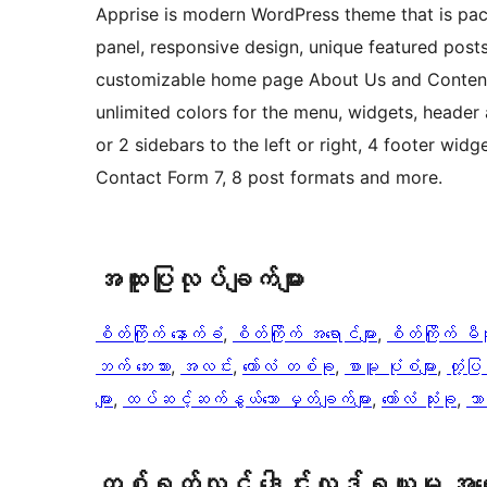
Apprise is modern WordPress theme that is pac
panel, responsive design, unique featured posts
customizable home page About Us and Content 
unlimited colors for the menu, widgets, header a
or 2 sidebars to the left or right, 4 footer widg
Contact Form 7, 8 post formats and more.
အ​ထူး​ပြု​လုပ်​ချက်​များ
စိတ်ကြိုက် နောက်ခံ
, 
စိတ်ကြိုက် အရောင်များ
, 
စိတ်ကြိုက် မီန
ဘက် ဘေးဘား
, 
အလင်း
, 
ကော်လံ တစ်ခု
, 
စာမူ ပုံစံများ
, 
တုံ့ပြ
များ
, 
ထပ်ဆင့်ဆက်နွယ်သော မှတ်ချက်များ
, 
ကော်လံ သုံးခု
, 
ဘာ
တစ်ရက်လျှင် ဒေါင်းလုဒ်ရယူမှု အ