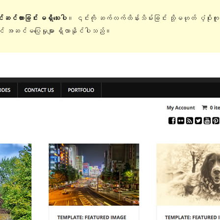
ြင်ဆင်ထားခြင်း မရှိသေးပါ
။ ၎င်းကို ဆက်လက်ထိန်းသိမ်းခြင်း သို့မဟုတ် ပံ့ပိုးက
တွင် အဆင်မပြေမှုများ ရှိလာနိုင်ပါသည်။