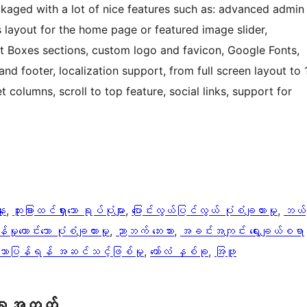
kaged with a lot of nice features such as: advanced admin
 layout for the home page or featured image slider,
Boxes sections, custom logo and favicon, Google Fonts,
nd footer, localization support, from full screen layout to 
et columns, scroll to top feature, social links, support for
ူး
, 
ထူးခြားထင်ရှားသော ရုပ်ပုံများ
, 
ပြောင်းလွယ်ပြင်လွယ် ပုံစံချထားမှု
, 
ဘယ်
န်မှုကောင်းသော ပုံစံချထားမှု
, 
ညာဘက် ဘေးဘား
, 
အခင်းအကျင်း ရွေးချယ်စရာ
သာပြန်ရန် အဆင်သင့်ဖြစ်မှု
, 
ကော်လံ နှစ်ခု
, 
အြဖူ
ရေအတွက်