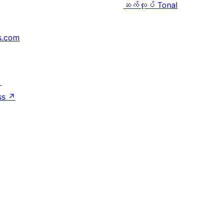
ဆက်လုပ်
Tonal
s.com
↗
ss
↗