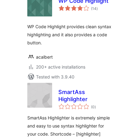
WP Code Highlight
total
(14
)
ratings
WP Code Highlight provides clean syntax
highlighting and it also provides a code
button.
acalbert
200+ active installations
Tested with 3.9.40
SmartAss
Highlighter
total
(0
)
ratings
SmartAss Highlighter is extremely simple
and easy to use syntax highlighter for
your code. Shortcode – [highlighter]