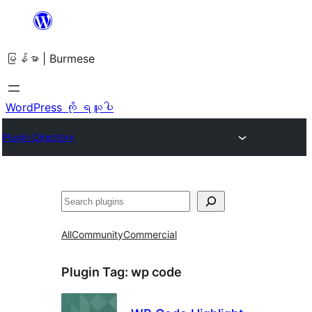
အကြောင်းအရာ
သို့
မြန်မာ | Burmese
ကျော်သွား
ရန်
WordPress ကို ရယူပါ
Plugin Directory
ရှာ
ပါ
All
Community
Commercial
Plugin Tag:
wp code