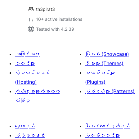
th3pirat3
10+ active installations
Tested with 4.2.39
အကြောင်းအရာ
ပြခန်း (Showcase)
သတင်းများ
သီးမားများ (Themes)
ဟို့စတင်းစနစ်
ပလပ်အင်များ
(Hosting)
(Plugins)
ကိုယ်ရေးအချက်အလက်
ပုံစံငယ်များ (Patterns)
လုံခြုံမှု
လေ့လာရန်
ပါဝင်ဆောင်ရွက်ရန်
ပံ့ပိုးမှုစနစ်
ပွဲလမ်းသဘင်များ