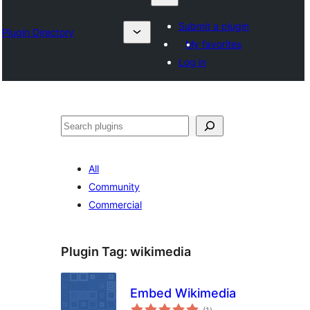
Submit a plugin
Plugin Directory
My favorites
Log in
ရှာ
ပါ
All
Community
Commercial
Plugin Tag:
wikimedia
Embed Wikimedia
total