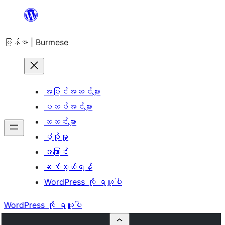
အကြောင်းအရာ
သို့
မြန်မာ | Burmese
ကျော်သွား
ရန်
အပြင်အဆင်များ
ပလပ်အင်များ
သတင်းများ
ပံ့ပိုးမှု
အကြောင်း
ဆက်သွယ်ရန်
WordPress ကို ရယူပါ
WordPress ကို ရယူပါ