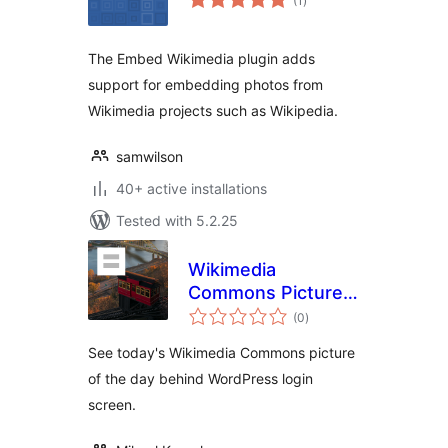
(1
)
ratings
The Embed Wikimedia plugin adds
support for embedding photos from
Wikimedia projects such as Wikipedia.
samwilson
40+ active installations
Tested with 5.2.25
Wikimedia
Commons Picture
total
of The Day for WP
(0
)
ratings
Login
See today's Wikimedia Commons picture
of the day behind WordPress login
screen.