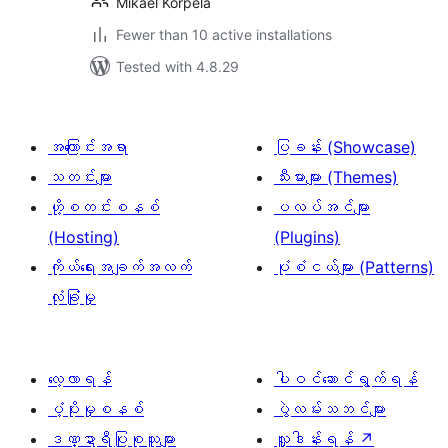
Mikael Korpela
Fewer than 10 active installations
Tested with 4.8.29
အကြောင်းအရာ
ပြခန်း (Showcase)
သတင်းများ
သီးမားများ (Themes)
ဟို့စတင်းစနစ်
ပလပ်အင်များ
(Hosting)
(Plugins)
ကိုယ်ရေးအချက်အလက်
ပုံစံငယ်များ (Patterns)
လုံခြုံမှု
လေ့လာရန်
ပါဝင်ဆောင်ရွက်ရန်
ပံ့ပိုးမှုစနစ်
ပွဲလမ်းသဘင်များ
ဒဏ္ဍာရီပြုစုသူများ
လှူဒါန်းရန်
↗