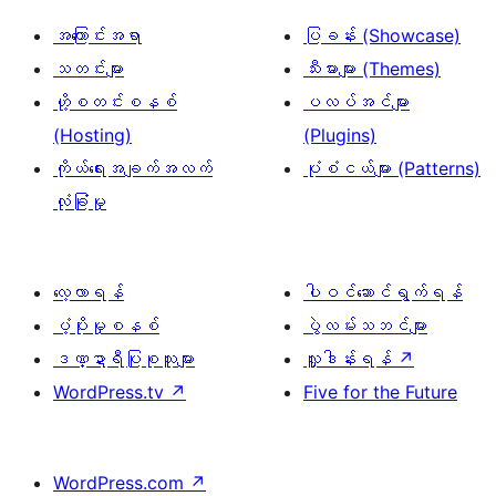
အကြောင်းအရာ
ပြခန်း (Showcase)
သတင်းများ
သီးမားများ (Themes)
ဟို့စတင်းစနစ်
ပလပ်အင်များ
(Hosting)
(Plugins)
ကိုယ်ရေးအချက်အလက်
ပုံစံငယ်များ (Patterns)
လုံခြုံမှု
လေ့လာရန်
ပါဝင်ဆောင်ရွက်ရန်
ပံ့ပိုးမှုစနစ်
ပွဲလမ်းသဘင်များ
ဒဏ္ဍာရီပြုစုသူများ
လှူဒါန်းရန်
↗
WordPress.tv
↗
Five for the Future
WordPress.com
↗