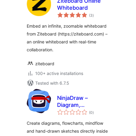
Ziteboard Online
Whiteboard
total
(3
)
ratings
Embed an infinite, zoomable whiteboard
from Ziteboard (https://ziteboard.com) –
an online whiteboard with real-time
collaboration.
ziteboard
100+ active installations
Tested with 6.7.5
NinjaDraw –
Diagram,
total
Flowchart, Mind
(0
)
ratings
Map & Sketching
Create diagrams, flowcharts, mindflow
Tool
and hand-drawn sketches directly inside