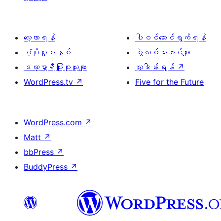
လေ့လာရန်
ပါဝင်ဆောင်ရွက်ရန်
ပံ့ပိုးမှုစနစ်
ပွဲလမ်းသဘင်များ
ဒဏ္ဍာရီပြုစုသူများ
လှူဒါန်းရန်
↗
WordPress.tv
↗
Five for the Future
WordPress.com
↗
Matt
↗
bbPress
↗
BuddyPress
↗