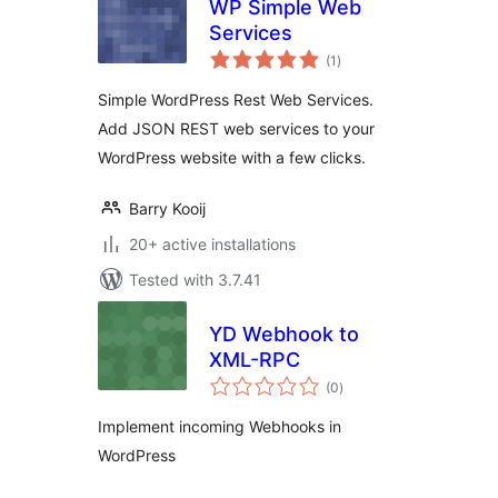
WP Simple Web
Services
total
(1
)
ratings
Simple WordPress Rest Web Services.
Add JSON REST web services to your
WordPress website with a few clicks.
Barry Kooij
20+ active installations
Tested with 3.7.41
YD Webhook to
XML-RPC
total
(0
)
ratings
Implement incoming Webhooks in
WordPress