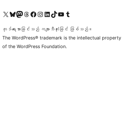
ကျွန်ုပ်တို့၏ X (ယခင် Twitter) အကောင့်သို့ သွားရောက်ကြည့်ရှုပါ
ကျွန်ုပ်တို့၏ Bluesky အကောင့်သို့ ဝင်ရောက်ကြည့်ရှုရန်
ကျွန်ုပ်တို့၏ Mastodon အကောင့်သို့ သွားရောက်ကြည့်ရှုပါ
ကျွန်ုပ်တို့၏ Threads အကောင့်သို့ ဝင်ရောက်ကြည့်ရှုရန်
ကျွန်ုပ်တို့၏ Facebook စာမျက်နှာသို့ သွားရောက်ကြည့်ရှုပါ
ကျွန်ုပ်တို့၏ Instagram အကောင့်သို့ သွားရောက်ကြည့်ရှုပါ
ကျွန်ုပ်တို့၏ LinkedIn အကောင့်သို့ သွားရောက်ကြည့်ရှုပါ
ကျွန်ုပ်တို့၏ TikTok အကောင့်သို့ ဝင်ရောက်ကြည့်ရှုရန်
ကျွန်ုပ်တို့၏ YouTube ချန်နယ်သို့ သွားရောက်ကြည့်ရှုပါ
ကျွန်ုပ်တို့၏ Tumblr အကောင့်သို့ ဝင်ရောက်ကြည့်ရှုရန်
ကုဒ်ရေးသားခြင်းသည် ကဗျာသီကုံးခြင်း ဖြစ်သည်။
The WordPress® trademark is the intellectual property
of the WordPress Foundation.