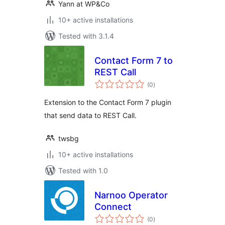
Yann at WP&Co
10+ active installations
Tested with 3.1.4
Contact Form 7 to
REST Call
total
(0
)
ratings
Extension to the Contact Form 7 plugin
that send data to REST Call.
twsbg
10+ active installations
Tested with 1.0
Narnoo Operator
Connect
total
(0
)
ratings