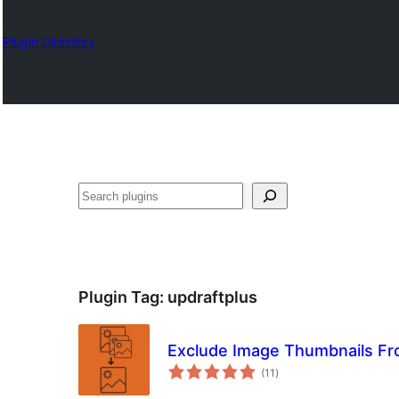
Plugin Directory
ရှာ
ပါ
Plugin Tag:
updraftplus
Exclude Image Thumbnails Fr
total
(11
)
ratings