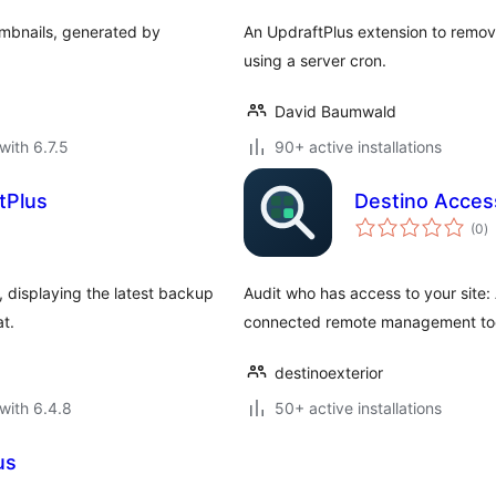
umbnails, generated by
An UpdraftPlus extension to remov
using a server cron.
David Baumwald
with 6.7.5
90+ active installations
tPlus
Destino Acces
to
(0
)
ra
 displaying the latest backup
Audit who has access to your site
t.
connected remote management too
destinoexterior
with 6.4.8
50+ active installations
us