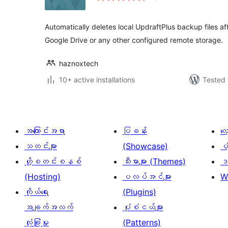
Automatically deletes local UpdraftPlus backup files a
Google Drive or any other configured remote storage.
haznoxtech
10+ active installations
Tested 
အကြောင်းအရာ
ပြခန်း
လ
သတင်းများ
(Showcase)
ပံ
ဟို့စတင်းစနစ်
သီးမားများ (Themes)
ဒဏ
(Hosting)
ပလပ်အင်များ
W
ကိုယ်ရေး
(Plugins)
အချက်အလက်
ပုံစံငယ်များ
လုံခြုံမှု
(Patterns)