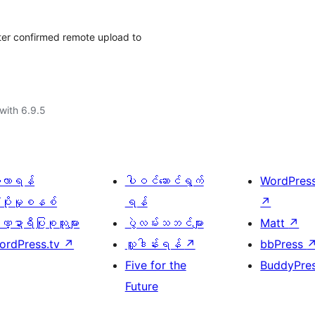
fter confirmed remote upload to
with 6.9.5
ေ့လာရန်
ပါဝင်ဆောင်ရွက်
WordPres
့ပိုးမှုစနစ်
ရန်
↗
္ဍာရီပြုစုသူများ
ပွဲလမ်းသဘင်များ
Matt
↗
ordPress.tv
↗
လှူဒါန်းရန်
↗
bbPress
Five for the
BuddyPre
Future