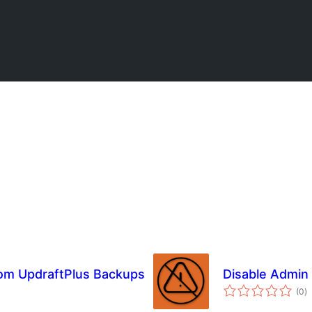
om UpdraftPlus Backups
Disable Admin
to
(0
)
ra