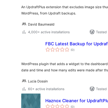
An UpdraftPlus extension that excludes image size th
WordPress, from Updraft backups.
David Baumwald
4,000+ active installations
Tested 
FBC Latest Backup for Updraf
total
(0
)
ratings
WordPress plugin that adds a widget to the dashboard,
date and time and how many edits were made after tha
Lucia Dossin
60+ active installations
Tested 
Haznox Cleaner for UpdraftPl
total
(0
)
ratings