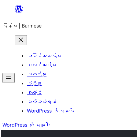
အကြောင်းအရာ
သို့
မြန်မာ | Burmese
ကျော်သွား
ရန်
အပြင်အဆင်များ
ပလပ်အင်များ
သတင်းများ
ပံ့ပိုးမှု
အကြောင်း
ဆက်သွယ်ရန်
WordPress ကို ရယူပါ
WordPress ကို ရယူပါ