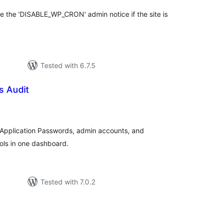
e the 'DISABLE_WP_CRON' admin notice if the site is
Tested with 6.7.5
s Audit
tal
tings
: Application Passwords, admin accounts, and
ls in one dashboard.
Tested with 7.0.2