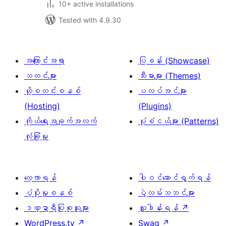
10+ active installations
Tested with 4.9.30
အကြောင်းအရာ
ပြခန်း (Showcase)
သတင်းများ
သီးမားများ (Themes)
ဟို့စတင်းစနစ်
ပလပ်အင်များ
(Hosting)
(Plugins)
ကိုယ်ရေးအချက်အလက်
ပုံစံငယ်များ (Patterns)
လုံခြုံမှု
လေ့လာရန်
ပါဝင်ဆောင်ရွက်ရန်
ပံ့ပိုးမှုစနစ်
ပွဲလမ်းသဘင်များ
ဒဏ္ဍာရီပြုစုသူများ
လှူဒါန်းရန်
↗
WordPress.tv
↗
Swag
↗