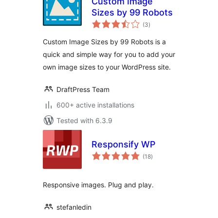
Custom Image
Sizes by 99 Robots
total
(3
)
ratings
Custom Image Sizes by 99 Robots is a
quick and simple way for you to add your
own image sizes to your WordPress site.
DraftPress Team
600+ active installations
Tested with 6.3.9
Responsify WP
total
(18
)
ratings
Responsive images. Plug and play.
stefanledin