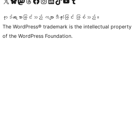
ကျွန်ုပ်တို့၏ X (ယခင် Twitter) အကောင့်သို့ သွားရောက်ကြည့်ရှုပါ
ကျွန်ုပ်တို့၏ Bluesky အကောင့်သို့ ဝင်ရောက်ကြည့်ရှုရန်
ကျွန်ုပ်တို့၏ Mastodon အကောင့်သို့ သွားရောက်ကြည့်ရှုပါ
ကျွန်ုပ်တို့၏ Threads အကောင့်သို့ ဝင်ရောက်ကြည့်ရှုရန်
ကျွန်ုပ်တို့၏ Facebook စာမျက်နှာသို့ သွားရောက်ကြည့်ရှုပါ
ကျွန်ုပ်တို့၏ Instagram အကောင့်သို့ သွားရောက်ကြည့်ရှုပါ
ကျွန်ုပ်တို့၏ LinkedIn အကောင့်သို့ သွားရောက်ကြည့်ရှုပါ
ကျွန်ုပ်တို့၏ TikTok အကောင့်သို့ ဝင်ရောက်ကြည့်ရှုရန်
ကျွန်ုပ်တို့၏ YouTube ချန်နယ်သို့ သွားရောက်ကြည့်ရှုပါ
ကျွန်ုပ်တို့၏ Tumblr အကောင့်သို့ ဝင်ရောက်ကြည့်ရှုရန်
ကုဒ်ရေးသားခြင်းသည် ကဗျာသီကုံးခြင်း ဖြစ်သည်။
The WordPress® trademark is the intellectual property
of the WordPress Foundation.