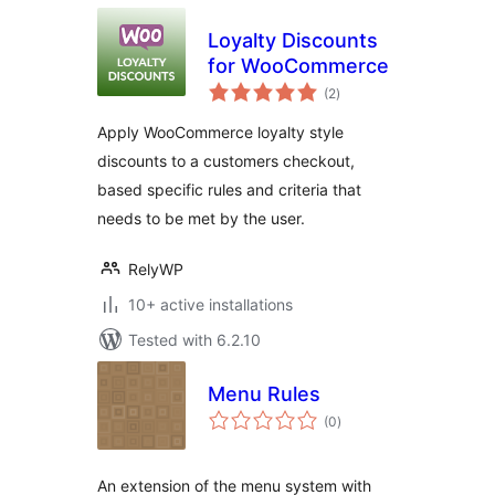
Loyalty Discounts
for WooCommerce
total
(2
)
ratings
Apply WooCommerce loyalty style
discounts to a customers checkout,
based specific rules and criteria that
needs to be met by the user.
RelyWP
10+ active installations
Tested with 6.2.10
Menu Rules
total
(0
)
ratings
An extension of the menu system with