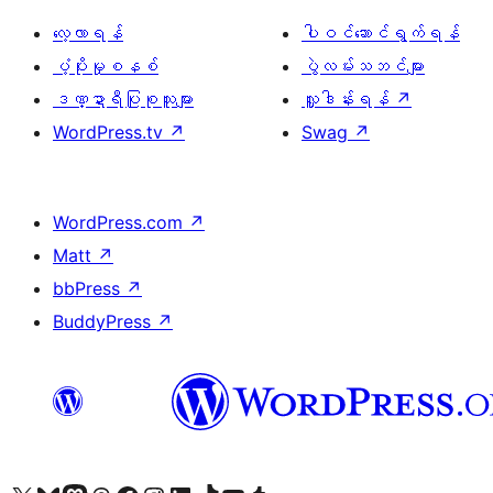
လေ့လာရန်
ပါဝင်ဆောင်ရွက်ရန်
ပံ့ပိုးမှုစနစ်
ပွဲလမ်းသဘင်များ
ဒဏ္ဍာရီပြုစုသူများ
လှူဒါန်းရန်
↗
WordPress.tv
↗
Swag
↗
WordPress.com
↗
Matt
↗
bbPress
↗
BuddyPress
↗