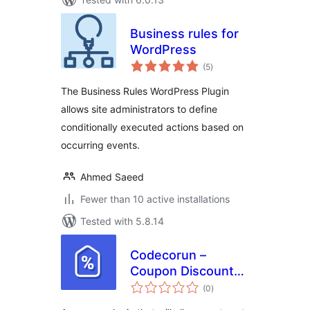
Business rules for
WordPress
total
(5
)
ratings
The Business Rules WordPress Plugin
allows site administrators to define
conditionally executed actions based on
occurring events.
Ahmed Saeed
Fewer than 10 active installations
Tested with 5.8.14
Codecorun –
Coupon Discount
total
Rules
(0
)
ratings