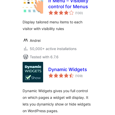
If Menu – Visibility
control for Menus
total
(130
)
ratings
Display tailored menu items to each
visitor with visibility rules
Andrei
50,000+ active installations
Tested with 6.7.6
Dynamic Widgets
total
(109
)
ratings
Dynamic Widgets gives you full control
on which pages a widget will display. It
lets you dynamicly show or hide widgets
on WordPress pages.