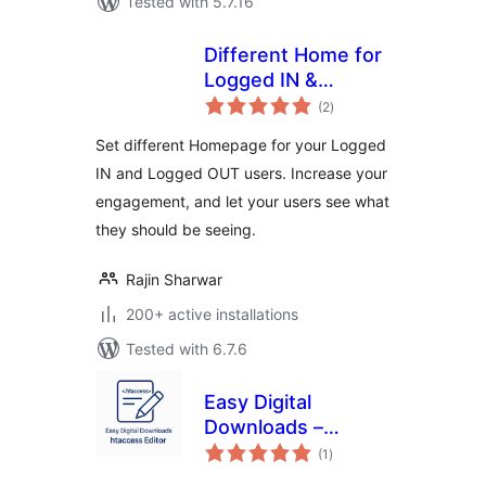
Tested with 5.7.16
Different Home for
Logged IN &
total
Logged OUT
(2
)
ratings
Set different Homepage for your Logged
IN and Logged OUT users. Increase your
engagement, and let your users see what
they should be seeing.
Rajin Sharwar
200+ active installations
Tested with 6.7.6
Easy Digital
Downloads –
total
htaccess Editor
(1
)
ratings