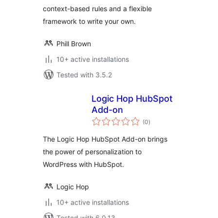
context-based rules and a flexible
framework to write your own.
Phill Brown
10+ active installations
Tested with 3.5.2
Logic Hop HubSpot
Add-on
total
(0
)
ratings
The Logic Hop HubSpot Add-on brings
the power of personalization to
WordPress with HubSpot.
Logic Hop
10+ active installations
Tested with 6.0.13