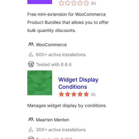
total
(0
)
ratings
Free mini-extension for WooCommerce
Product Bundles that allows you to offer
bulk quantity discounts.
WooCommerce
600+ active installations
Tested with 6.6.6
Widget Display
Conditions
total
(5
)
ratings
Manages widget display by conditions.
Maarten Menten
300+ active installations