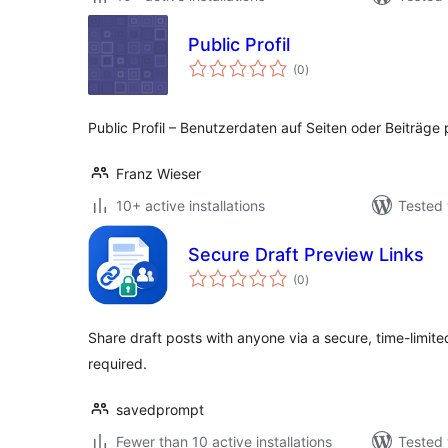
Public Profil
total
(0
)
ratings
Public Profil – Benutzerdaten auf Seiten oder Beiträg
Franz Wieser
10+ active installations
Tested 
Secure Draft Preview Links
total
(0
)
ratings
Share draft posts with anyone via a secure, time-limite
required.
savedprompt
Fewer than 10 active installations
Tested 