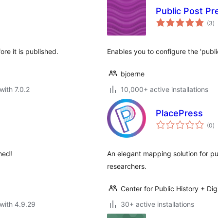
Public Post Pr
to
(3
)
ra
re it is published.
Enables you to configure the 'publi
bjoerne
with 7.0.2
10,000+ active installations
PlacePress
to
(0
)
ra
hed!
An elegant mapping solution for pub
researchers.
Center for Public History + Dig
with 4.9.29
30+ active installations