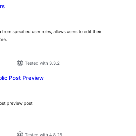
rs
tal
tings
rom specified user roles, allows users to edit their
ore.
Tested with 3.3.2
lic Post Preview
tal
tings
ost preview post
Tested with 4.8.28