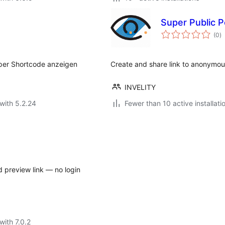
Super Public 
to
(0
)
ra
e per Shortcode anzeigen
Create and share link to anonymous
INVELITY
with 5.2.24
Fewer than 10 active installati
d preview link — no login
with 7.0.2