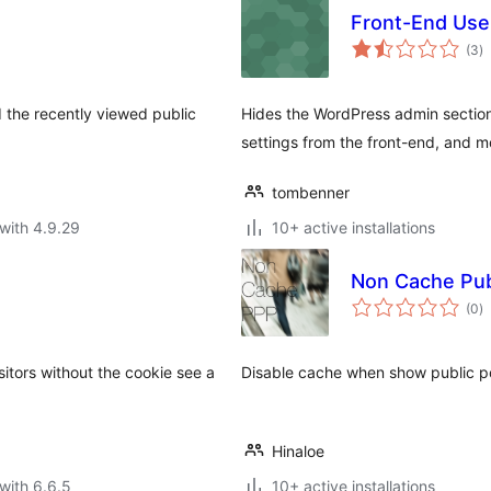
Front-End Use
to
(3
)
ra
the recently viewed public
Hides the WordPress admin section f
settings from the front-end, and m
tombenner
with 4.9.29
10+ active installations
Non Cache Pub
to
(0
)
ra
isitors without the cookie see a
Disable cache when show public p
Hinaloe
with 6.6.5
10+ active installations