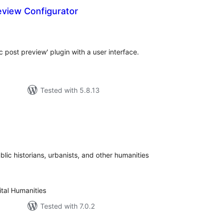
eview Configurator
tal
tings
c post preview' plugin with a user interface.
Tested with 5.8.13
tal
tings
lic historians, urbanists, and other humanities
ital Humanities
Tested with 7.0.2