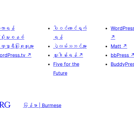
ေ့လာရန်
ပါဝင်ဆောင်ရွက်
WordPres
့ပိုးမှုစနစ်
ရန်
↗
္ဍာရီပြုစုသူများ
ပွဲလမ်းသဘင်များ
Matt
↗
ordPress.tv
↗
လှူဒါန်းရန်
↗
bbPress
Five for the
BuddyPre
Future
မြန်မာ | Burmese