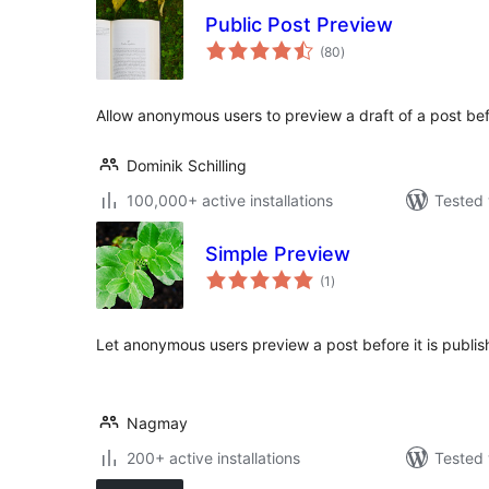
Public Post Preview
total
(80
)
ratings
Allow anonymous users to preview a draft of a post befo
Dominik Schilling
100,000+ active installations
Tested 
Simple Preview
total
(1
)
ratings
Let anonymous users preview a post before it is publis
Nagmay
200+ active installations
Tested 