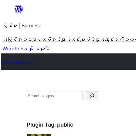
အကြောင်းအရာ
သို့
မြန်မာ | Burmese
ကျော်သွား
ရန်
အပြင်အဆင်များ
ပလပ်အင်များ
သတင်းများ
ပံ့ပိုးမှု
အကြောင်း
ဆက်သွယ်
WordPress ကို ရယူပါ
Plugin Directory
ရှာ
ပါ
Plugin Tag:
public