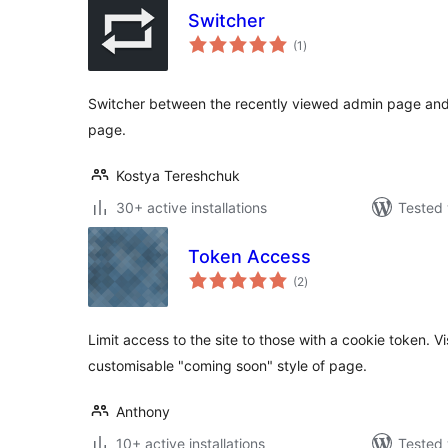
Switcher
total
(1
)
ratings
Switcher between the recently viewed admin page and 
page.
Kostya Tereshchuk
30+ active installations
Tested 
Token Access
total
(2
)
ratings
Limit access to the site to those with a cookie token. V
customisable "coming soon" style of page.
Anthony
10+ active installations
Tested 