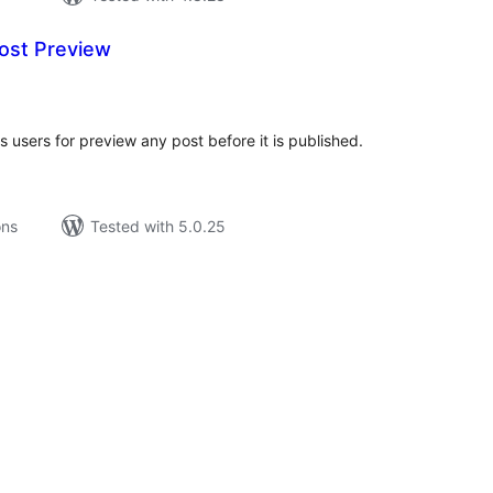
Post Preview
tal
tings
 users for preview any post before it is published.
ons
Tested with 5.0.25