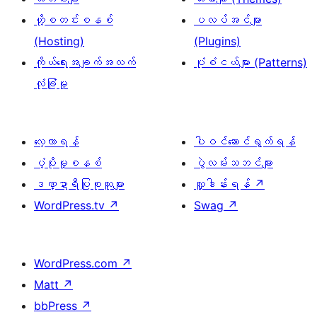
ဟို့စတင်းစနစ်
ပလပ်အင်များ
(Hosting)
(Plugins)
ကိုယ်ရေးအချက်အလက်
ပုံစံငယ်များ (Patterns)
လုံခြုံမှု
လေ့လာရန်
ပါဝင်ဆောင်ရွက်ရန်
ပံ့ပိုးမှုစနစ်
ပွဲလမ်းသဘင်များ
ဒဏ္ဍာရီပြုစုသူများ
လှူဒါန်းရန်
↗
WordPress.tv
↗
Swag
↗
WordPress.com
↗
Matt
↗
bbPress
↗