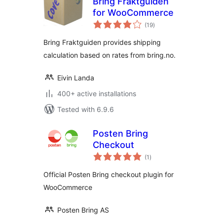
Bring Fraktguiden
for WooCommerce
total
(19
)
ratings
Bring Fraktguiden provides shipping
calculation based on rates from bring.no.
Eivin Landa
400+ active installations
Tested with 6.9.6
Posten Bring
Checkout
total
(1
)
ratings
Official Posten Bring checkout plugin for
WooCommerce
Posten Bring AS