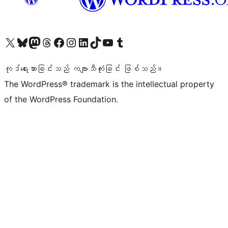
ကျွန်ုပ်တို့၏ X (ယခင် Twitter) အကောင့်သို့ သွားရောက်ကြည့်ရှုပါ
ကျွန်ုပ်တို့၏ Bluesky အကောင့်သို့ ဝင်ရောက်ကြည့်ရှုရန်
ကျွန်ုပ်တို့၏ Mastodon အကောင့်သို့ သွားရောက်ကြည့်ရှုပါ
ကျွန်ုပ်တို့၏ Threads အကောင့်သို့ ဝင်ရောက်ကြည့်ရှုရန်
ကျွန်ုပ်တို့၏ Facebook စာမျက်နှာသို့ သွားရောက်ကြည့်ရှုပါ
ကျွန်ုပ်တို့၏ Instagram အကောင့်သို့ သွားရောက်ကြည့်ရှုပါ
ကျွန်ုပ်တို့၏ LinkedIn အကောင့်သို့ သွားရောက်ကြည့်ရှုပါ
ကျွန်ုပ်တို့၏ TikTok အကောင့်သို့ ဝင်ရောက်ကြည့်ရှုရန်
ကျွန်ုပ်တို့၏ YouTube ချန်နယ်သို့ သွားရောက်ကြည့်ရှုပါ
ကျွန်ုပ်တို့၏ Tumblr အကောင့်သို့ ဝင်ရောက်ကြည့်ရှုရန်
ကုဒ်ရေးသားခြင်းသည် ကဗျာသီကုံးခြင်း ဖြစ်သည်။
The WordPress® trademark is the intellectual property
of the WordPress Foundation.