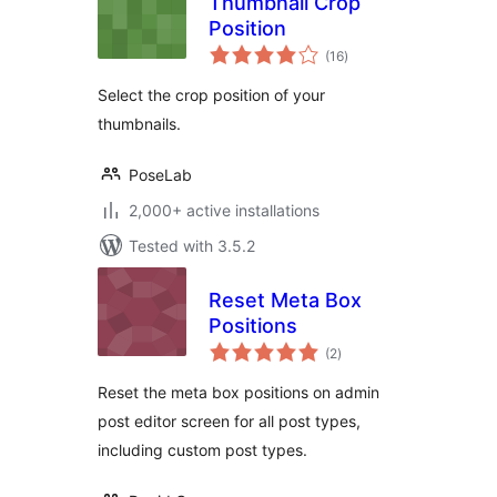
Thumbnail Crop
Position
total
(16
)
ratings
Select the crop position of your
thumbnails.
PoseLab
2,000+ active installations
Tested with 3.5.2
Reset Meta Box
Positions
total
(2
)
ratings
Reset the meta box positions on admin
post editor screen for all post types,
including custom post types.