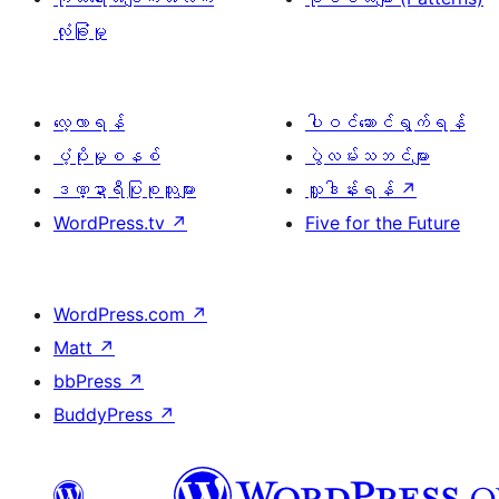
လုံခြုံမှု
လေ့လာရန်
ပါဝင်ဆောင်ရွက်ရန်
ပံ့ပိုးမှုစနစ်
ပွဲလမ်းသဘင်များ
ဒဏ္ဍာရီပြုစုသူများ
လှူဒါန်းရန်
↗
WordPress.tv
↗
Five for the Future
WordPress.com
↗
Matt
↗
bbPress
↗
BuddyPress
↗