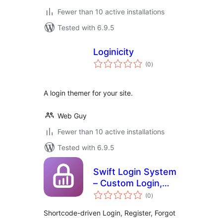
Fewer than 10 active installations
Tested with 6.9.5
Loginicity
total
(0
)
ratings
A login themer for your site.
Web Guy
Fewer than 10 active installations
Tested with 6.9.5
Swift Login System
– Custom Login,
total
Register, Forgot
(0
)
ratings
Password & Email
Shortcode-driven Login, Register, Forgot
Verification Forms