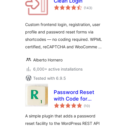
Clean Login
total
(143
)
ratings
Custom frontend login, registration, user
profile and password reset forms via
shortcodes — no coding required. WPML
certified, reCAPTCHA and WooComme …
Alberto Hornero
6,000+ active installations
Tested with 6.9.5
Password Reset
with Code for
total
WordPress REST
(10
)
ratings
API
A simple plugin that adds a password
reset facility to the WordPress REST API