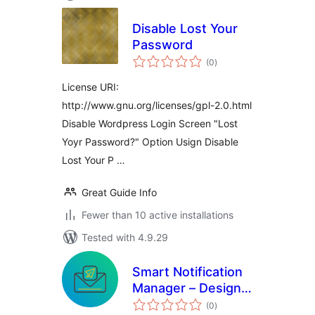
Disable Lost Your
Password
total
(0
)
ratings
License URI:
http://www.gnu.org/licenses/gpl-2.0.html
Disable Wordpress Login Screen "Lost
Yoyr Password?" Option Usign Disable
Lost Your P …
Great Guide Info
Fewer than 10 active installations
Tested with 4.9.29
Smart Notification
Manager – Design,
total
Customize &
(0
)
ratings