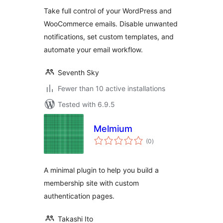
Automate
Take full control of your WordPress and
WordPress &
WooCommerce emails. Disable unwanted
WooCommerce
notifications, set custom templates, and
Emails
automate your email workflow.
Seventh Sky
Fewer than 10 active installations
Tested with 6.9.5
Melmium
total
(0
)
ratings
A minimal plugin to help you build a
membership site with custom
authentication pages.
Takashi Ito