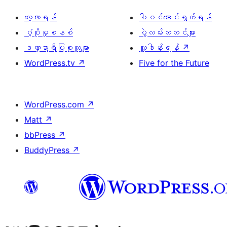
လေ့လာရန်
ပါဝင်ဆောင်ရွက်ရန်
ပံ့ပိုးမှုစနစ်
ပွဲလမ်းသဘင်များ
ဒဏ္ဍာရီပြုစုသူများ
လှူဒါန်းရန်
↗
WordPress.tv
↗
Five for the Future
WordPress.com
↗
Matt
↗
bbPress
↗
BuddyPress
↗