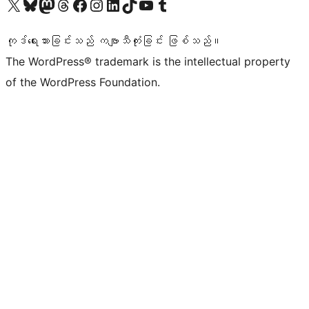
ကျွန်ုပ်တို့၏ X (ယခင် Twitter) အကောင့်သို့ သွားရောက်ကြည့်ရှုပါ
ကျွန်ုပ်တို့၏ Bluesky အကောင့်သို့ ဝင်ရောက်ကြည့်ရှုရန်
ကျွန်ုပ်တို့၏ Mastodon အကောင့်သို့ သွားရောက်ကြည့်ရှုပါ
ကျွန်ုပ်တို့၏ Threads အကောင့်သို့ ဝင်ရောက်ကြည့်ရှုရန်
ကျွန်ုပ်တို့၏ Facebook စာမျက်နှာသို့ သွားရောက်ကြည့်ရှုပါ
ကျွန်ုပ်တို့၏ Instagram အကောင့်သို့ သွားရောက်ကြည့်ရှုပါ
ကျွန်ုပ်တို့၏ LinkedIn အကောင့်သို့ သွားရောက်ကြည့်ရှုပါ
ကျွန်ုပ်တို့၏ TikTok အကောင့်သို့ ဝင်ရောက်ကြည့်ရှုရန်
ကျွန်ုပ်တို့၏ YouTube ချန်နယ်သို့ သွားရောက်ကြည့်ရှုပါ
ကျွန်ုပ်တို့၏ Tumblr အကောင့်သို့ ဝင်ရောက်ကြည့်ရှုရန်
ကုဒ်ရေးသားခြင်းသည် ကဗျာသီကုံးခြင်း ဖြစ်သည်။
The WordPress® trademark is the intellectual property
of the WordPress Foundation.