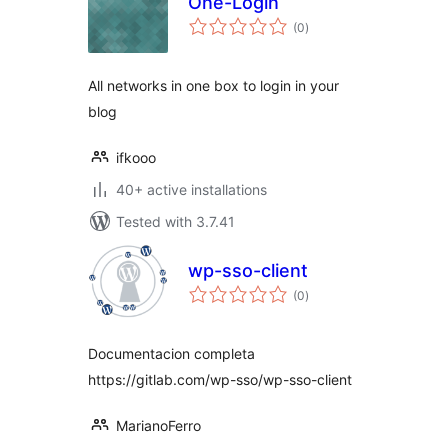
One-Login
total
(0
)
ratings
All networks in one box to login in your
blog
ifkooo
40+ active installations
Tested with 3.7.41
wp-sso-client
total
(0
)
ratings
Documentacion completa
https://gitlab.com/wp-sso/wp-sso-client
MarianoFerro