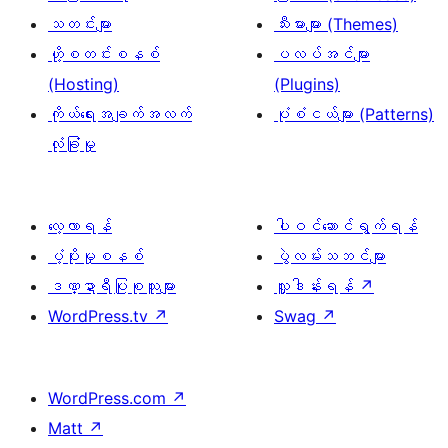
သတင်းများ
သီးမားများ (Themes)
ဟို့စတင်းစနစ်
ပလပ်အင်များ
(Hosting)
(Plugins)
ကိုယ်ရေးအချက်အလက်
ပုံစံငယ်များ (Patterns)
လုံခြုံမှု
လေ့လာရန်
ပါဝင်ဆောင်ရွက်ရန်
ပံ့ပိုးမှုစနစ်
ပွဲလမ်းသဘင်များ
ဒဏ္ဍာရီပြုစုသူများ
လှူဒါန်းရန်
↗
WordPress.tv
↗
Swag
↗
WordPress.com
↗
Matt
↗