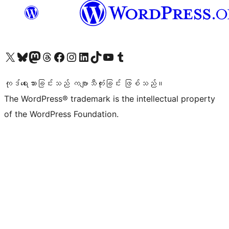
ကျွန်ုပ်တို့၏ X (ယခင် Twitter) အကောင့်သို့ သွားရောက်ကြည့်ရှုပါ
ကျွန်ုပ်တို့၏ Bluesky အကောင့်သို့ ဝင်ရောက်ကြည့်ရှုရန်
ကျွန်ုပ်တို့၏ Mastodon အကောင့်သို့ သွားရောက်ကြည့်ရှုပါ
ကျွန်ုပ်တို့၏ Threads အကောင့်သို့ ဝင်ရောက်ကြည့်ရှုရန်
ကျွန်ုပ်တို့၏ Facebook စာမျက်နှာသို့ သွားရောက်ကြည့်ရှုပါ
ကျွန်ုပ်တို့၏ Instagram အကောင့်သို့ သွားရောက်ကြည့်ရှုပါ
ကျွန်ုပ်တို့၏ LinkedIn အကောင့်သို့ သွားရောက်ကြည့်ရှုပါ
ကျွန်ုပ်တို့၏ TikTok အကောင့်သို့ ဝင်ရောက်ကြည့်ရှုရန်
ကျွန်ုပ်တို့၏ YouTube ချန်နယ်သို့ သွားရောက်ကြည့်ရှုပါ
ကျွန်ုပ်တို့၏ Tumblr အကောင့်သို့ ဝင်ရောက်ကြည့်ရှုရန်
ကုဒ်ရေးသားခြင်းသည် ကဗျာသီကုံးခြင်း ဖြစ်သည်။
The WordPress® trademark is the intellectual property
of the WordPress Foundation.