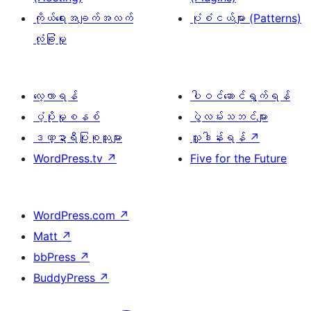
ကိုယ်ရေးအချက်အလက်
ပုံစံငယ်များ (Patterns)
လုံခြုံမှု
လေ့လာရန်
ပါဝင်ဆောင်ရွက်ရန်
ပံ့ပိုးမှုစနစ်
ပွဲလမ်းသဘင်များ
ဒဏ္ဍာရီပြုစုသူများ
လှူဒါန်းရန်
↗
WordPress.tv
↗
Five for the Future
WordPress.com
↗
Matt
↗
bbPress
↗
BuddyPress
↗