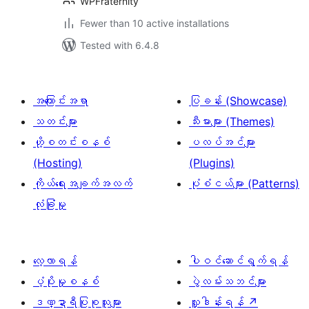
WPFraternity
Fewer than 10 active installations
Tested with 6.4.8
အကြောင်းအရာ
ပြခန်း (Showcase)
သတင်းများ
သီးမားများ (Themes)
ဟို့စတင်းစနစ်
ပလပ်အင်များ
(Hosting)
(Plugins)
ကိုယ်ရေးအချက်အလက်
ပုံစံငယ်များ (Patterns)
လုံခြုံမှု
လေ့လာရန်
ပါဝင်ဆောင်ရွက်ရန်
ပံ့ပိုးမှုစနစ်
ပွဲလမ်းသဘင်များ
ဒဏ္ဍာရီပြုစုသူများ
လှူဒါန်းရန်
↗