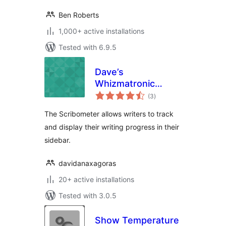
Ben Roberts
1,000+ active installations
Tested with 6.9.5
Dave’s
Whizmatronic
total
Widgulating
(3
)
ratings
Calibrational
The Scribometer allows writers to track
Scribometer
and display their writing progress in their
sidebar.
davidanaxagoras
20+ active installations
Tested with 3.0.5
Show Temperature