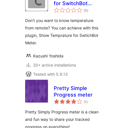
for SwitchBot
total
Meter
(0
)
ratings
Don't you want to know temperature
from remote? You can achieve with this
plugin, Show Temprature for SwtichBot
Meter.
Kazushi Yoshida
20+ active installations
Tested with 5.9.13
Pretty Simple
Progress meter
total
(1
)
ratings
Pretty Simply Progress meter is a clean
and fun way to share your tracked
progress on everything!