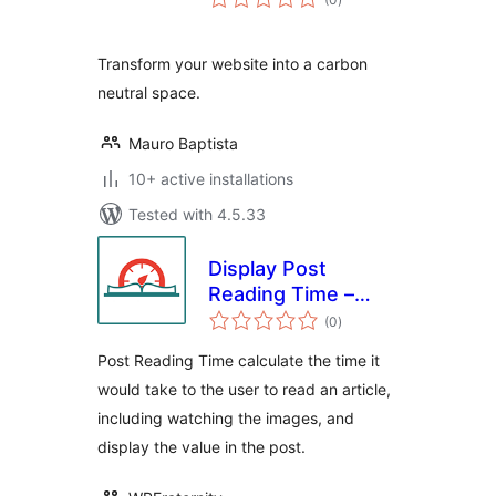
ratings
Transform your website into a carbon
neutral space.
Mauro Baptista
10+ active installations
Tested with 4.5.33
Display Post
Reading Time –
total
Show Estimated
(0
)
ratings
Post Reading Time
Post Reading Time calculate the time it
& Progress Bar
would take to the user to read an article,
including watching the images, and
display the value in the post.