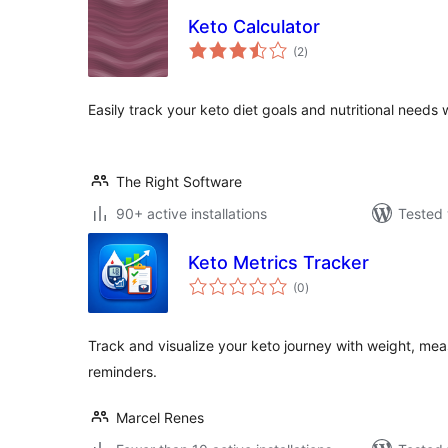
Keto Calculator
total
(2
)
ratings
Easily track your keto diet goals and nutritional needs 
The Right Software
90+ active installations
Tested 
Keto Metrics Tracker
total
(0
)
ratings
Track and visualize your keto journey with weight, m
reminders.
Marcel Renes