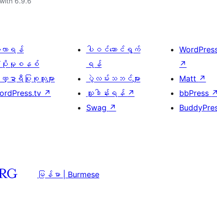
with 6.9.6
ေ့လာရန်
ပါဝင်ဆောင်ရွက်
WordPres
့ပိုးမှုစနစ်
ရန်
↗
္ဍာရီပြုစုသူများ
ပွဲလမ်းသဘင်များ
Matt
↗
ordPress.tv
↗
လှူဒါန်းရန်
↗
bbPress
Swag
↗
BuddyPre
မြန်မာ | Burmese