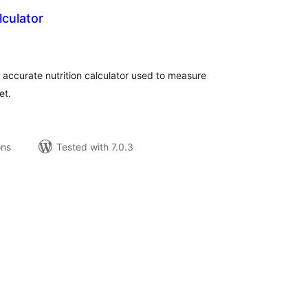
culator
tal
tings
 accurate nutrition calculator used to measure
et.
ons
Tested with 7.0.3