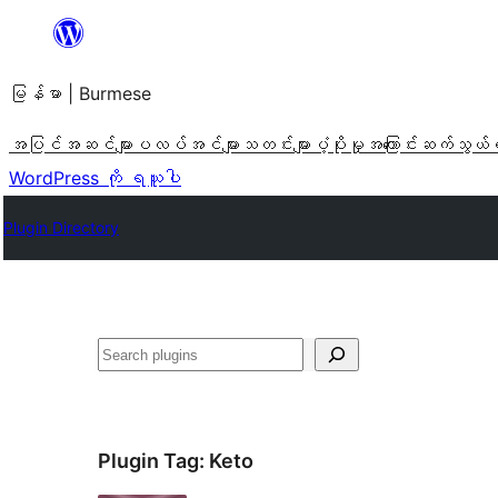
အကြောင်းအရာ
သို့
မြန်မာ | Burmese
ကျော်သွား
ရန်
အပြင်အဆင်များ
ပလပ်အင်များ
သတင်းများ
ပံ့ပိုးမှု
အကြောင်း
ဆက်သွယ်
WordPress ကို ရယူပါ
Plugin Directory
ရှာ
ပါ
Plugin Tag:
Keto