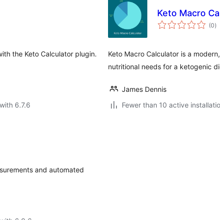
Keto Macro Cal
to
(0
)
ra
with the Keto Calculator plugin.
Keto Macro Calculator is a modern,
nutritional needs for a ketogenic di
James Dennis
with 6.7.6
Fewer than 10 active installati
easurements and automated