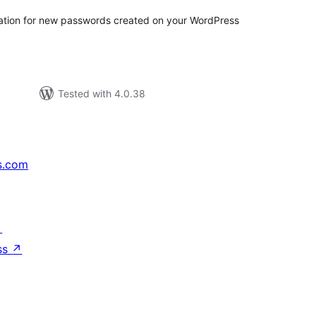
cation for new passwords created on your WordPress
Tested with 4.0.38
s.com
↗
ss
↗