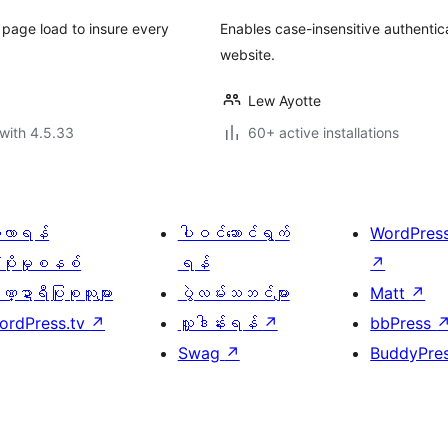
 page load to insure every
Enables case-insensitive authenti
website.
Lew Ayotte
with 4.5.33
60+ active installations
ေ့လာရန်
ပါဝင်ဆောင်ရွက်
WordPres
့ပိုးမှုစနစ်
ရန်
↗
္ဍာရီပြုစုသူများ
ပွဲလမ်းသဘင်များ
Matt
↗
ordPress.tv
↗
လှူဒါန်းရန်
↗
bbPress
Swag
↗
BuddyPre