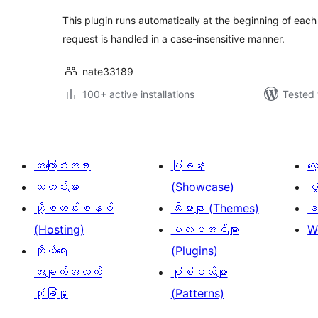
This plugin runs automatically at the beginning of each
request is handled in a case-insensitive manner.
nate33189
100+ active installations
Tested 
အကြောင်းအရာ
ပြခန်း
လ
သတင်းများ
(Showcase)
ပံ
ဟို့စတင်းစနစ်
သီးမားများ (Themes)
ဒဏ
(Hosting)
ပလပ်အင်များ
W
ကိုယ်ရေး
(Plugins)
အချက်အလက်
ပုံစံငယ်များ
လုံခြုံမှု
(Patterns)