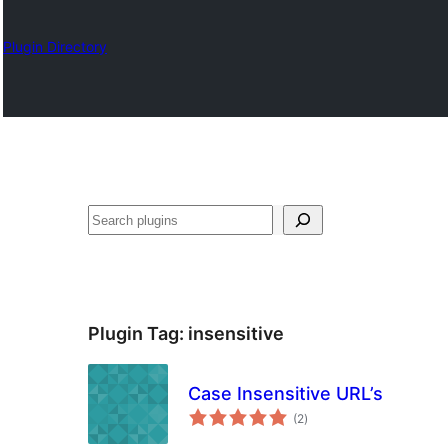
Plugin Directory
ရှာ
ပါ
Plugin Tag:
insensitive
Case Insensitive URL’s
total
(2
)
ratings