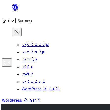
အကြောင်းအရာ
သို့
မြန်မာ | Burmese
ကျော်သွား
ရန်
အပြင်အဆင်များ
ပလပ်အင်များ
သတင်းများ
ပံ့ပိုးမှု
အကြောင်း
ဆက်သွယ်ရန်
WordPress ကို ရယူပါ
WordPress ကို ရယူပါ