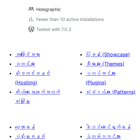
Holographic
Fewer than 10 active installations
Tested with 7.0.3
အကြောင်းအရာ
ပြခန်း (Showcase)
သတင်းများ
သီးမားများ (Themes)
ဟို့စတင်းစနစ်
ပလပ်အင်များ
(Hosting)
(Plugins)
ကိုယ်ရေးအချက်အလက်
ပုံစံငယ်များ (Patterns)
လုံခြုံမှု
လေ့လာရန်
ပါဝင်ဆောင်ရွက်ရန်
ပံ့ပိုးမှုစနစ်
ပွဲလမ်းသဘင်များ