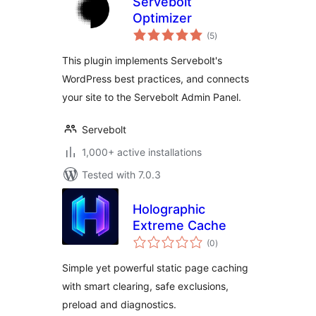
Servebolt
Optimizer
total
(5
)
ratings
This plugin implements Servebolt's
WordPress best practices, and connects
your site to the Servebolt Admin Panel.
Servebolt
1,000+ active installations
Tested with 7.0.3
Holographic
Extreme Cache
total
(0
)
ratings
Simple yet powerful static page caching
with smart clearing, safe exclusions,
preload and diagnostics.