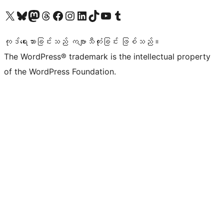
ကျွန်ုပ်တို့၏ X (ယခင် Twitter) အကောင့်သို့ သွားရောက်ကြည့်ရှုပါ
ကျွန်ုပ်တို့၏ Bluesky အကောင့်သို့ ဝင်ရောက်ကြည့်ရှုရန်
ကျွန်ုပ်တို့၏ Mastodon အကောင့်သို့ သွားရောက်ကြည့်ရှုပါ
ကျွန်ုပ်တို့၏ Threads အကောင့်သို့ ဝင်ရောက်ကြည့်ရှုရန်
ကျွန်ုပ်တို့၏ Facebook စာမျက်နှာသို့ သွားရောက်ကြည့်ရှုပါ
ကျွန်ုပ်တို့၏ Instagram အကောင့်သို့ သွားရောက်ကြည့်ရှုပါ
ကျွန်ုပ်တို့၏ LinkedIn အကောင့်သို့ သွားရောက်ကြည့်ရှုပါ
ကျွန်ုပ်တို့၏ TikTok အကောင့်သို့ ဝင်ရောက်ကြည့်ရှုရန်
ကျွန်ုပ်တို့၏ YouTube ချန်နယ်သို့ သွားရောက်ကြည့်ရှုပါ
ကျွန်ုပ်တို့၏ Tumblr အကောင့်သို့ ဝင်ရောက်ကြည့်ရှုရန်
ကုဒ်ရေးသားခြင်းသည် ကဗျာသီကုံးခြင်း ဖြစ်သည်။
The WordPress® trademark is the intellectual property
of the WordPress Foundation.