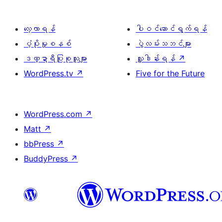
လေ့လာရန်
ပါဝင်ဆောင်ရွက်ရန်
ပံ့ပိုးမှုစနစ်
ပွဲလမ်းသဘင်များ
ဒဏ္ဍာရီပြုစုသူများ
လှူဒါန်းရန်
↗
WordPress.tv
↗
Five for the Future
WordPress.com
↗
Matt
↗
bbPress
↗
BuddyPress
↗