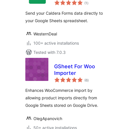
total
Connector
(1
)
ratings
Send your Caldera Forms data directly to
your Google Sheets spreadsheet.
WesternDeal
100+ active installations
Tested with 7.0.3
GSheet For Woo
Importer
total
(6
)
ratings
Enhances WooCommerce import by
allowing product imports directly from
Google Sheets stored on Google Drive.
OlegApanovich
50+ active installations