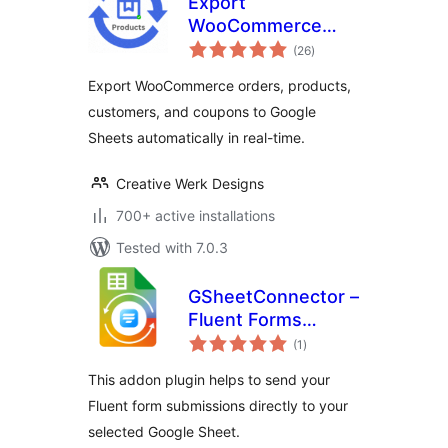
Export
WooCommerce
total
Orders, Products,
(26
)
ratings
Customers &
Export WooCommerce orders, products,
Coupons to Google
customers, and coupons to Google
Sheets
Sheets automatically in real-time.
Creative Werk Designs
700+ active installations
Tested with 7.0.3
GSheetConnector –
Fluent Forms
total
Google Sheets
(1
)
ratings
Connector, Export
This addon plugin helps to send your
Fluent Form Entries
Fluent form submissions directly to your
selected Google Sheet.