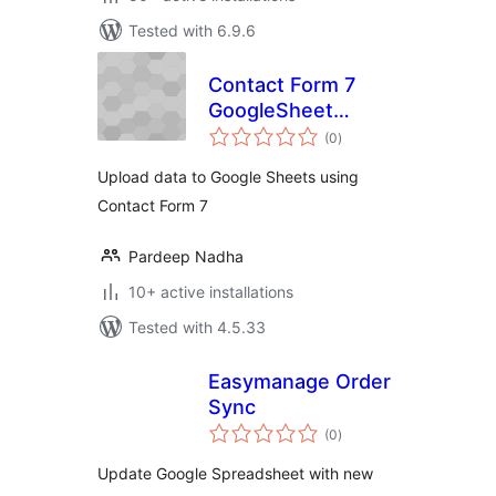
Tested with 6.9.6
Contact Form 7
GoogleSheet
total
Extension
(0
)
ratings
Upload data to Google Sheets using
Contact Form 7
Pardeep Nadha
10+ active installations
Tested with 4.5.33
Easymanage Order
Sync
total
(0
)
ratings
Update Google Spreadsheet with new