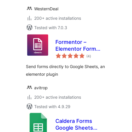
WesternDeal
200+ active installations
Tested with 7.0.3
Formentor –
Elementor Form
total
Plus
(4
)
ratings
Send forms directly to Google Sheets, an
elementor plugin
avitrop
200+ active installations
Tested with 4.9.29
Caldera Forms
Google Sheets