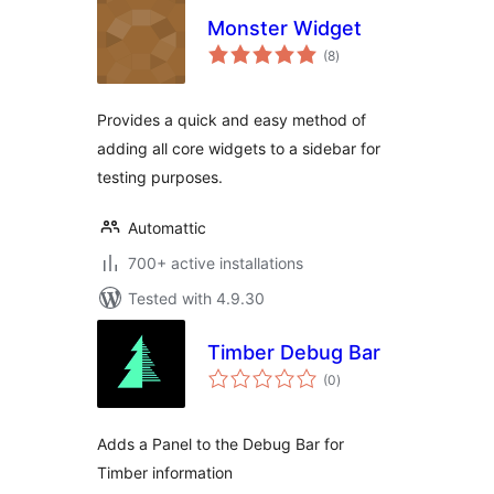
Monster Widget
total
(8
)
ratings
Provides a quick and easy method of
adding all core widgets to a sidebar for
testing purposes.
Automattic
700+ active installations
Tested with 4.9.30
Timber Debug Bar
total
(0
)
ratings
Adds a Panel to the Debug Bar for
Timber information