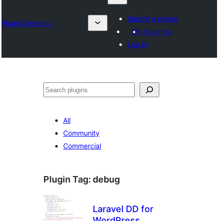
Submit a plugin
Plugin Directory
My favorites
Log in
ရှာ
ပါ
All
Community
Commercial
Plugin Tag:
debug
Laravel DD for
WordPress