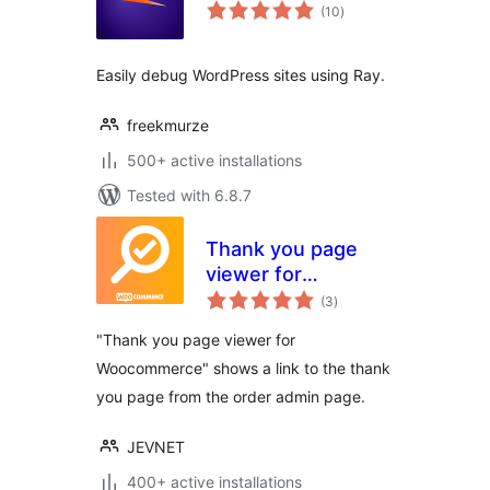
total
(10
)
ratings
Easily debug WordPress sites using Ray.
freekmurze
500+ active installations
Tested with 6.8.7
Thank you page
viewer for
total
Woocommerce
(3
)
ratings
"Thank you page viewer for
Woocommerce" shows a link to the thank
you page from the order admin page.
JEVNET
400+ active installations