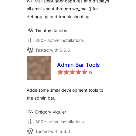
WP Mail Debugger captures and displays
all emails sent through wp_mail() for
debugging and troubleshooting.
Timothy Jacobs
300+ active installations
Tested with 6.6.6
Admin Bar Tools
total
(8
)
ratings
Adds some small development tools to
the admin bar.
Grégory Viguier
300+ active installations
Tested with 5.6.0