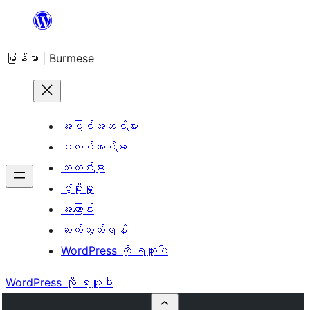
အကြောင်းအရာ
သို့
မြန်မာ | Burmese
ကျော်သွား
ရန်
အပြင်အဆင်များ
ပလပ်အင်များ
သတင်းများ
ပံ့ပိုးမှု
အကြောင်း
ဆက်သွယ်ရန်
WordPress ကို ရယူပါ
WordPress ကို ရယူပါ