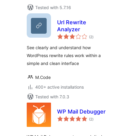
Tested with 5.7.16
Url Rewrite
Analyzer
total
(2
)
ratings
See clearly and understand how
WordPress rewrite rules work within a
simple and clean interface
M.Code
400+ active installations
Tested with 7.0.3
WP Mail Debugger
total
(2
)
ratings