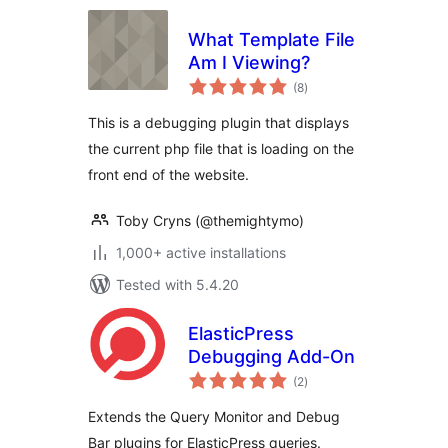
What Template File
Am I Viewing?
total
(8
)
ratings
This is a debugging plugin that displays
the current php file that is loading on the
front end of the website.
Toby Cryns (@themightymo)
1,000+ active installations
Tested with 5.4.20
ElasticPress
Debugging Add-On
total
(2
)
ratings
Extends the Query Monitor and Debug
Bar plugins for ElasticPress queries.