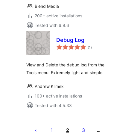
Blend Media
200+ active installations
Tested with 6.9.6
Debug Log
total
(1
)
ratings
View and Delete the debug log from the
Tools menu. Extremely light and simple.
Andrew Klimek
100+ active installations
Tested with 4.5.33
ပို့
စ်
1
2
3
…