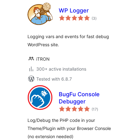
WP Logger
total
(3
)
ratings
Logging vars and events for fast debug
WordPress site.
iTRON
300+ active installations
Tested with 6.8.7
BugFu Console
Debugger
total
(17
)
ratings
Log/Debug the PHP code in your
Theme/Plugin with your Browser Console
(no extension needed)