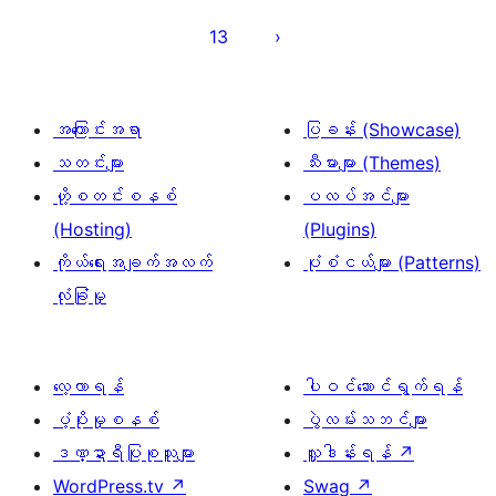
များ
13
စာမျက်နှာ
ခွဲ
ခြင်း
အကြောင်းအရာ
ပြခန်း (Showcase)
သတင်းများ
သီးမားများ (Themes)
ဟို့စတင်းစနစ်
ပလပ်အင်များ
(Hosting)
(Plugins)
ကိုယ်ရေးအချက်အလက်
ပုံစံငယ်များ (Patterns)
လုံခြုံမှု
လေ့လာရန်
ပါဝင်ဆောင်ရွက်ရန်
ပံ့ပိုးမှုစနစ်
ပွဲလမ်းသဘင်များ
ဒဏ္ဍာရီပြုစုသူများ
လှူဒါန်းရန်
↗
WordPress.tv
↗
Swag
↗