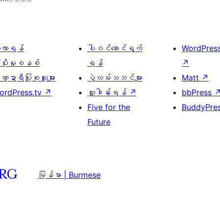
ေ့လာရန်
ပါဝင်ဆောင်ရွက်
WordPres
့ပိုးမှုစနစ်
ရန်
↗
္ဍာရီပြုစုသူများ
ပွဲလမ်းသဘင်များ
Matt
↗
ordPress.tv
↗
လှူဒါန်းရန်
↗
bbPress
Five for the
BuddyPre
Future
မြန်မာ | Burmese