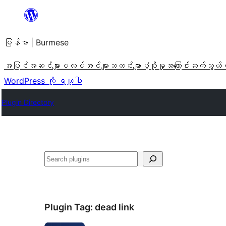
အကြောင်းအရာ
သို့
မြန်မာ | Burmese
ကျော်သွား
ရန်
အပြင်အဆင်များ
ပလပ်အင်များ
သတင်းများ
ပံ့ပိုးမှု
အကြောင်း
ဆက်သွယ်
WordPress ကို ရယူပါ
Plugin Directory
ရှာ
ပါ
Plugin Tag:
dead link