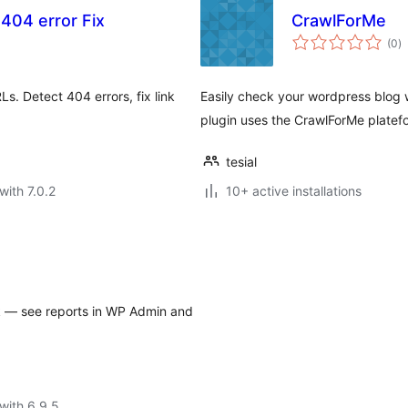
404 error Fix
CrawlForMe
to
(0
)
ra
s. Detect 404 errors, fix link
Easily check your wordpress blog 
plugin uses the CrawlForMe platef
tesial
with 7.0.2
10+ active installations
ick — see reports in WP Admin and
with 6.9.5