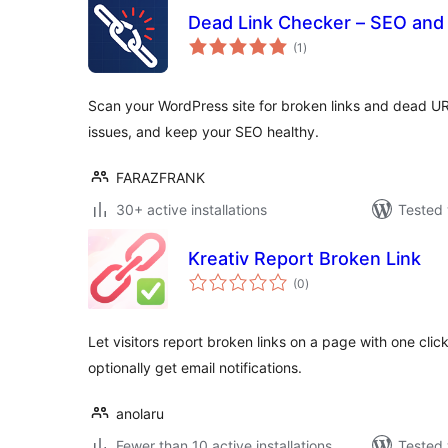
Dead Link Checker – SEO and 
total
(1
)
ratings
Scan your WordPress site for broken links and dead URL
issues, and keep your SEO healthy.
FARAZFRANK
30+ active installations
Tested 
Kreativ Report Broken Link
total
(0
)
ratings
Let visitors report broken links on a page with one cl
optionally get email notifications.
anolaru
Fewer than 10 active installations
Tested 