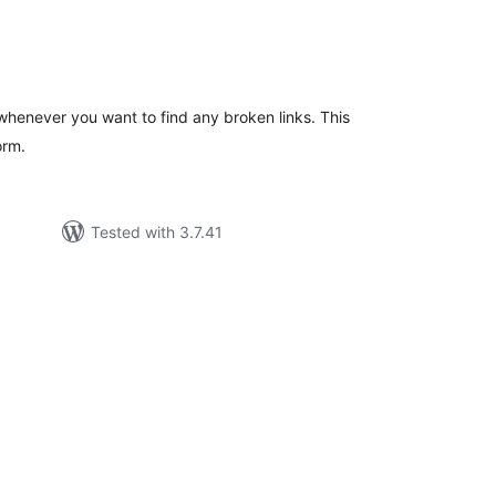
tal
tings
whenever you want to find any broken links. This
orm.
Tested with 3.7.41