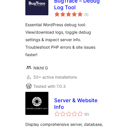
BugTrace – Debug
Log Tool
total
(1
)
ratings
Essential WordPress debug tool:
View/download logs, toggle debug
settings & inspect server info.
Troubleshoot PHP errors & site issues
faster!
Nikhil G
50+ active installations
Tested with 7.0.3
Server & Website
Info
total
(0
)
ratings
Display comprehensive server, database,