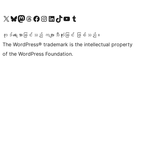
ကျွန်ုပ်တို့၏ X (ယခင် Twitter) အကောင့်သို့ သွားရောက်ကြည့်ရှုပါ
ကျွန်ုပ်တို့၏ Bluesky အကောင့်သို့ ဝင်ရောက်ကြည့်ရှုရန်
ကျွန်ုပ်တို့၏ Mastodon အကောင့်သို့ သွားရောက်ကြည့်ရှုပါ
ကျွန်ုပ်တို့၏ Threads အကောင့်သို့ ဝင်ရောက်ကြည့်ရှုရန်
ကျွန်ုပ်တို့၏ Facebook စာမျက်နှာသို့ သွားရောက်ကြည့်ရှုပါ
ကျွန်ုပ်တို့၏ Instagram အကောင့်သို့ သွားရောက်ကြည့်ရှုပါ
ကျွန်ုပ်တို့၏ LinkedIn အကောင့်သို့ သွားရောက်ကြည့်ရှုပါ
ကျွန်ုပ်တို့၏ TikTok အကောင့်သို့ ဝင်ရောက်ကြည့်ရှုရန်
ကျွန်ုပ်တို့၏ YouTube ချန်နယ်သို့ သွားရောက်ကြည့်ရှုပါ
ကျွန်ုပ်တို့၏ Tumblr အကောင့်သို့ ဝင်ရောက်ကြည့်ရှုရန်
ကုဒ်ရေးသားခြင်းသည် ကဗျာသီကုံးခြင်း ဖြစ်သည်။
The WordPress® trademark is the intellectual property
of the WordPress Foundation.