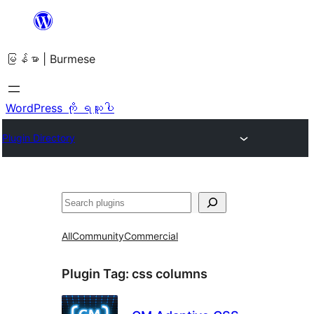
အကြောင်းအရာ
သို့
မြန်မာ | Burmese
ကျော်သွား
ရန်
WordPress ကို ရယူပါ
Plugin Directory
ရှာ
ပါ
All
Community
Commercial
Plugin Tag:
css columns