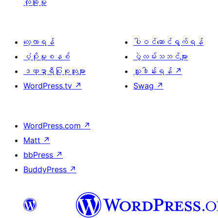
လုံခြုံမှု
လေ့လာရန်
ပါဝင်ဆောင်ရွက်ရန်
ပံ့ပိုးမှုစနစ်
ပွဲလမ်းသဘင်များ
ဒဏ္ဍာရီပြုစုသူများ
လှူဒါန်းရန်
↗
WordPress.tv
↗
Swag
↗
WordPress.com
↗
Matt
↗
bbPress
↗
BuddyPress
↗