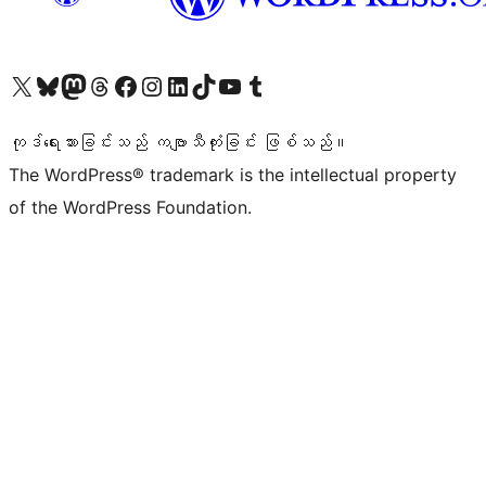
ကျွန်ုပ်တို့၏ X (ယခင် Twitter) အကောင့်သို့ သွားရောက်ကြည့်ရှုပါ
ကျွန်ုပ်တို့၏ Bluesky အကောင့်သို့ ဝင်ရောက်ကြည့်ရှုရန်
ကျွန်ုပ်တို့၏ Mastodon အကောင့်သို့ သွားရောက်ကြည့်ရှုပါ
ကျွန်ုပ်တို့၏ Threads အကောင့်သို့ ဝင်ရောက်ကြည့်ရှုရန်
ကျွန်ုပ်တို့၏ Facebook စာမျက်နှာသို့ သွားရောက်ကြည့်ရှုပါ
ကျွန်ုပ်တို့၏ Instagram အကောင့်သို့ သွားရောက်ကြည့်ရှုပါ
ကျွန်ုပ်တို့၏ LinkedIn အကောင့်သို့ သွားရောက်ကြည့်ရှုပါ
ကျွန်ုပ်တို့၏ TikTok အကောင့်သို့ ဝင်ရောက်ကြည့်ရှုရန်
ကျွန်ုပ်တို့၏ YouTube ချန်နယ်သို့ သွားရောက်ကြည့်ရှုပါ
ကျွန်ုပ်တို့၏ Tumblr အကောင့်သို့ ဝင်ရောက်ကြည့်ရှုရန်
ကုဒ်ရေးသားခြင်းသည် ကဗျာသီကုံးခြင်း ဖြစ်သည်။
The WordPress® trademark is the intellectual property
of the WordPress Foundation.