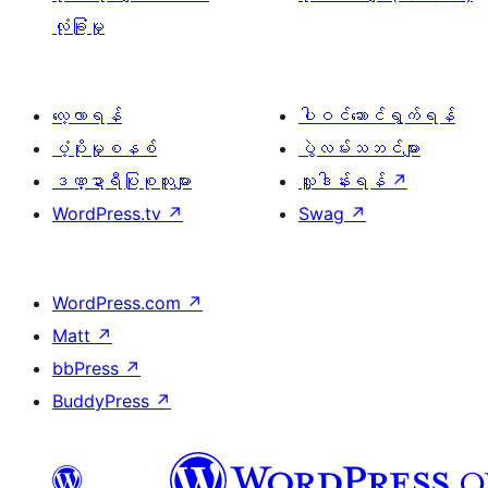
လုံခြုံမှု
လေ့လာရန်
ပါဝင်ဆောင်ရွက်ရန်
ပံ့ပိုးမှုစနစ်
ပွဲလမ်းသဘင်များ
ဒဏ္ဍာရီပြုစုသူများ
လှူဒါန်းရန်
↗
WordPress.tv
↗
Swag
↗
WordPress.com
↗
Matt
↗
bbPress
↗
BuddyPress
↗