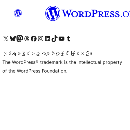
ကျွန်ုပ်တို့၏ X (ယခင် Twitter) အကောင့်သို့ သွားရောက်ကြည့်ရှုပါ
ကျွန်ုပ်တို့၏ Bluesky အကောင့်သို့ ဝင်ရောက်ကြည့်ရှုရန်
ကျွန်ုပ်တို့၏ Mastodon အကောင့်သို့ သွားရောက်ကြည့်ရှုပါ
ကျွန်ုပ်တို့၏ Threads အကောင့်သို့ ဝင်ရောက်ကြည့်ရှုရန်
ကျွန်ုပ်တို့၏ Facebook စာမျက်နှာသို့ သွားရောက်ကြည့်ရှုပါ
ကျွန်ုပ်တို့၏ Instagram အကောင့်သို့ သွားရောက်ကြည့်ရှုပါ
ကျွန်ုပ်တို့၏ LinkedIn အကောင့်သို့ သွားရောက်ကြည့်ရှုပါ
ကျွန်ုပ်တို့၏ TikTok အကောင့်သို့ ဝင်ရောက်ကြည့်ရှုရန်
ကျွန်ုပ်တို့၏ YouTube ချန်နယ်သို့ သွားရောက်ကြည့်ရှုပါ
ကျွန်ုပ်တို့၏ Tumblr အကောင့်သို့ ဝင်ရောက်ကြည့်ရှုရန်
ကုဒ်ရေးသားခြင်းသည် ကဗျာသီကုံးခြင်း ဖြစ်သည်။
The WordPress® trademark is the intellectual property
of the WordPress Foundation.