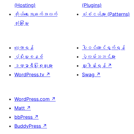
(Hosting)
(Plugins)
ကိုယ်ရေးအချက်အလက်
ပုံစံငယ်များ (Patterns)
လုံခြုံမှု
လေ့လာရန်
ပါဝင်ဆောင်ရွက်ရန်
ပံ့ပိုးမှုစနစ်
ပွဲလမ်းသဘင်များ
ဒဏ္ဍာရီပြုစုသူများ
လှူဒါန်းရန်
↗
WordPress.tv
↗
Swag
↗
WordPress.com
↗
Matt
↗
bbPress
↗
BuddyPress
↗