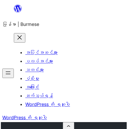
အကြောင်းအရာ
သို့
မြန်မာ | Burmese
ကျော်သွား
ရန်
အပြင်အဆင်များ
ပလပ်အင်များ
သတင်းများ
ပံ့ပိုးမှု
အကြောင်း
ဆက်သွယ်ရန်
WordPress ကို ရယူပါ
WordPress ကို ရယူပါ