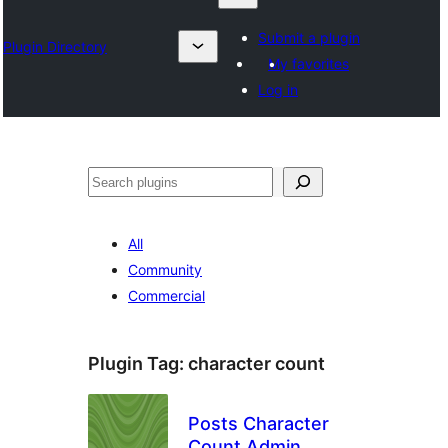
Submit a plugin
Plugin Directory
My favorites
Log in
ရှာ
ပါ
All
Community
Commercial
Plugin Tag:
character count
Posts Character
Count Admin