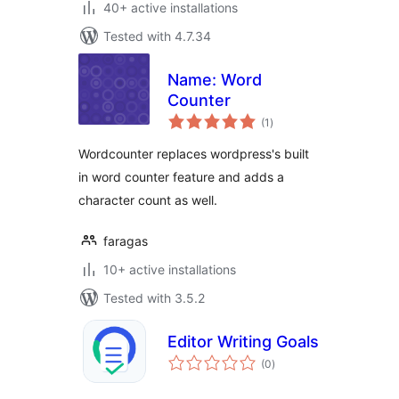
40+ active installations
Tested with 4.7.34
Name: Word
Counter
total
(1
)
ratings
Wordcounter replaces wordpress's built
in word counter feature and adds a
character count as well.
faragas
10+ active installations
Tested with 3.5.2
Editor Writing Goals
total
(0
)
ratings