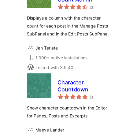
total
(3
)
ratings
Displays a column with the character
count for each post in the Manage Posts
SubPanel and in the Edit Posts SubPanel.
Jan Teriete
1,000+ active installations
Tested with 3.9.40
Character
Countdown
total
(3
)
ratings
Show character countdown in the Editor
for Pages, Posts and Excerpts
Maeve Lander