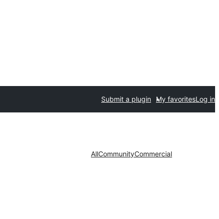
Submit a plugin
My favorites
Log in
All
Community
Commercial