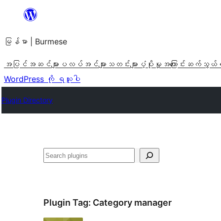
အကြောင်းအရာ
သို့
မြန်မာ | Burmese
ကျော်သွား
ရန်
အပြင်အဆင်များ
ပလပ်အင်များ
သတင်းများ
ပံ့ပိုးမှု
အကြောင်း
ဆက်သွယ်
WordPress ကို ရယူပါ
Plugin Directory
ရှာ
ပါ
Plugin Tag:
Category manager