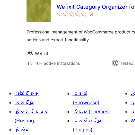
Wefixit Category Organizer 
total
(0
)
ratings
Professional management of WooCommerce product cat
actions and export functionality.
Wefixit
10+ active installations
Tested 
အကြောင်းအရာ
ပြခန်း
လ
သတင်းများ
(Showcase)
ပံ
ဟို့စတင်းစနစ်
သီးမားများ (Themes)
ဒဏ
(Hosting)
ပလပ်အင်များ
W
ကိုယ်ရေး
(Plugins)