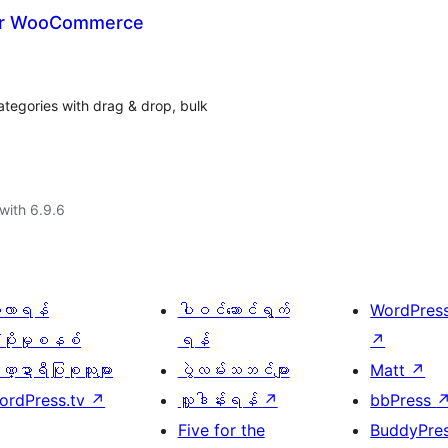
for WooCommerce
egories with drag & drop, bulk
with 6.9.6
ေ့လာရန်
ပါဝင်ဆောင်ရွက်
WordPres
့ပိုးမှုစနစ်
ရန်
↗
္ဍာရီပြုစုသူများ
ပွဲလမ်းသဘင်များ
Matt
↗
ordPress.tv
↗
လှူဒါန်းရန်
↗
bbPress
Five for the
BuddyPre