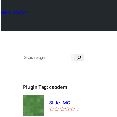
Plugin Directory
ရှာ
ပါ
Plugin Tag:
caodem
Slide IMG
total
(0
)
ratings