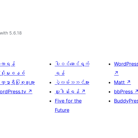
with 5.6.18
ေ့လာရန်
ပါဝင်ဆောင်ရွက်
WordPres
့ပိုးမှုစနစ်
ရန်
↗
္ဍာရီပြုစုသူများ
ပွဲလမ်းသဘင်များ
Matt
↗
ordPress.tv
↗
လှူဒါန်းရန်
↗
bbPress
Five for the
BuddyPre
Future