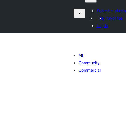
Submit a plugin
My favorites
Log in
All
Community
Commercial