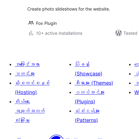
Create photo slideshows for the website.
Fox Plugin
10+ active installations
Tested 
အကြောင်းအရာ
ပြခန်း
လ
သတင်းများ
(Showcase)
ပံ
ဟို့စတင်းစနစ်
သီးမားများ (Themes)
ဒဏ
(Hosting)
ပလပ်အင်များ
W
ကိုယ်ရေး
(Plugins)
အချက်အလက်
ပုံစံငယ်များ
လုံခြုံမှု
(Patterns)