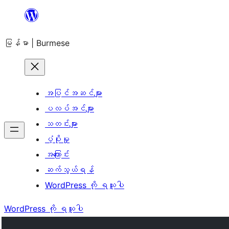
အကြောင်းအရာ
သို့
မြန်မာ | Burmese
ကျော်သွား
ရန်
အပြင်အဆင်များ
ပလပ်အင်များ
သတင်းများ
ပံ့ပိုးမှု
အကြောင်း
ဆက်သွယ်ရန်
WordPress ကို ရယူပါ
WordPress ကို ရယူပါ