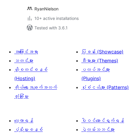
RyanNielson
10+ active installations
Tested with 3.6.1
အကြောင်းအရာ
ပြခန်း (Showcase)
သတင်းများ
သီးမားများ (Themes)
ဟို့စတင်းစနစ်
ပလပ်အင်များ
(Hosting)
(Plugins)
ကိုယ်ရေးအချက်အလက်
ပုံစံငယ်များ (Patterns)
လုံခြုံမှု
လေ့လာရန်
ပါဝင်ဆောင်ရွက်ရန်
ပံ့ပိုးမှုစနစ်
ပွဲလမ်းသဘင်များ