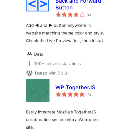
Back and Forward
Button
total
(4
)
ratings
Add ◄ and ► button anywhere in
website matching theme color and style.
Check the Live Preview first, then Install.
Dear
100+ active installations
Tested with 7.0.3
WP TogetherJS
total
(3
)
ratings
Easily integrate Mozilla's TogetherJS
collaboration system into a Wordpress
site.